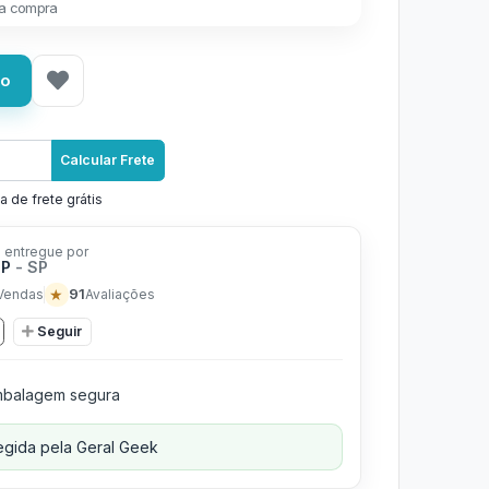
a compra
ho
Calcular Frete
a de frete grátis
 entregue por
OP
- SP
★
91
Vendas
Avaliações
Seguir
balagem segura
gida pela Geral Geek