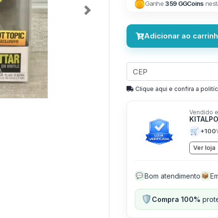
Ganhe
359 GGCoins
nest
Next
Adicionar ao carrin
Clique aqui e confira a politíc
Vendido e
KITALP
🛒
+100
Ver loja
Bom atendimento
Em
💬
📦
🛡️
Compra 100%
prote