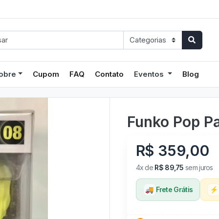
obre
Cupom
FAQ
Contato
Eventos
Blog
Funko Pop Pab
R$ 359,00
4x de
R$ 89,75
sem juros
🚚
Frete Grátis
⚡