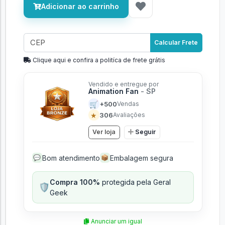
Adicionar ao carrinho
Calcular Frete
Clique aqui e confira a politíca de frete grátis
Vendido e entregue por
Animation Fan
- SP
🛒
+500
Vendas
★
306
Avaliações
Ver loja
Seguir
Bom atendimento
Embalagem segura
💬
📦
Compra 100%
protegida pela Geral
🛡️
Geek
Anunciar um igual