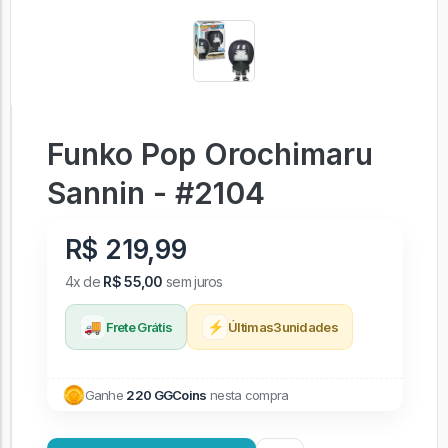
Funko Pop Orochimaru
Sannin - #2104
R$ 219,99
4x de
R$ 55,00
sem juros
🚚
⚡
Frete Grátis
Últimas
3
unidades
Ganhe
220 GGCoins
nesta compra