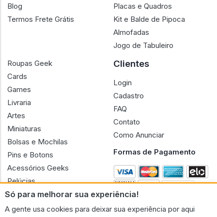
Blog
Placas e Quadros
Termos Frete Grátis
Kit e Balde de Pipoca
Almofadas
Jogo de Tabuleiro
Clientes
Roupas Geek
Cards
Login
Games
Cadastro
Livraria
FAQ
Artes
Contato
Miniaturas
Como Anunciar
Bolsas e Mochilas
Formas de Pagamento
Pins e Botons
Acessórios Geeks
Pelúcias
Só para melhorar sua experiência!
Bonecas
A gente usa cookies para deixar sua experiência por aqui