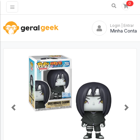
0
Login
| Entrar
Minha Conta
Previous
Next