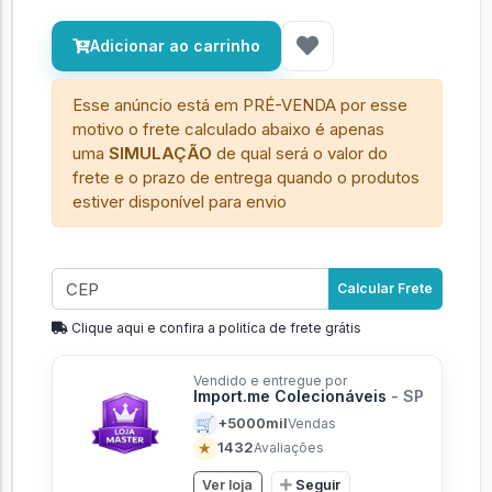
Adicionar ao carrinho
Esse anúncio está em PRÉ-VENDA por esse
motivo o frete calculado abaixo é apenas
uma
SIMULAÇÃO
de qual será o valor do
frete e o prazo de entrega quando o produtos
estiver disponível para envio
Calcular Frete
Clique aqui e confira a politíca de frete grátis
Vendido e entregue por
Import.me Colecionáveis
- SP
🛒
+5000mil
Vendas
★
1432
Avaliações
Ver loja
Seguir