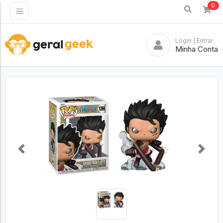
0
Login
| Entrar
Minha Conta
Previous
Next