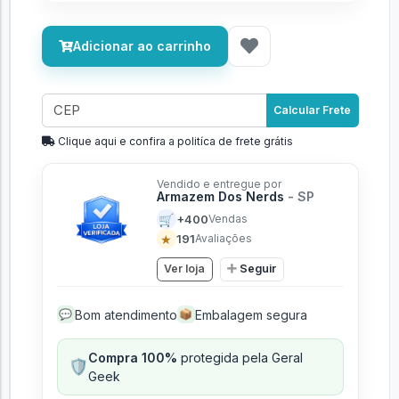
Adicionar ao carrinho
Calcular Frete
Clique aqui e confira a politíca de frete grátis
Vendido e entregue por
Armazem Dos Nerds
- SP
🛒
+400
Vendas
★
191
Avaliações
Ver loja
Seguir
Bom atendimento
Embalagem segura
💬
📦
Compra 100%
protegida pela Geral
🛡️
Geek