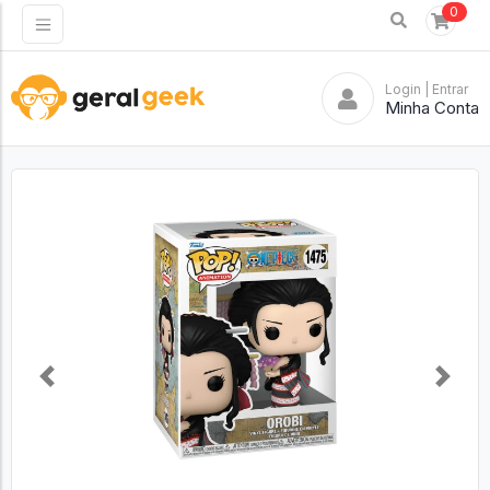
0
Login
| Entrar
Minha Conta
Previous
Next