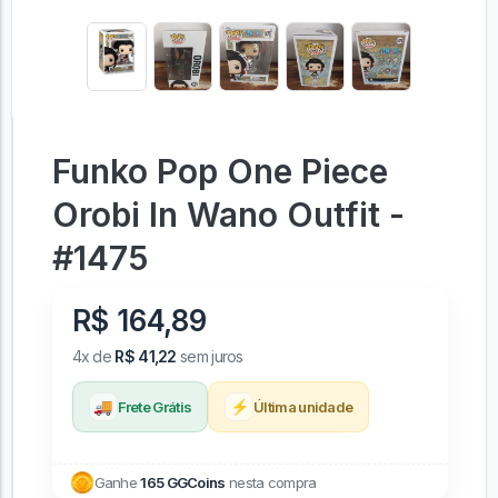
Funko Pop One Piece
Orobi In Wano Outfit -
#1475
R$ 164,89
4x de
R$ 41,22
sem juros
🚚
⚡
Frete Grátis
Última unidade
Ganhe
165 GGCoins
nesta compra