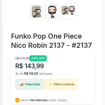
Funko Pop One Piece
Nico Robin 2137 - #2137
R$ 179,99
20% OFF
R$ 143,99
4x de
R$ 36,00
sem juros
🚚
⚡
Frete Grátis
Última unidade
Ganhe
144 GGCoins
nesta compra