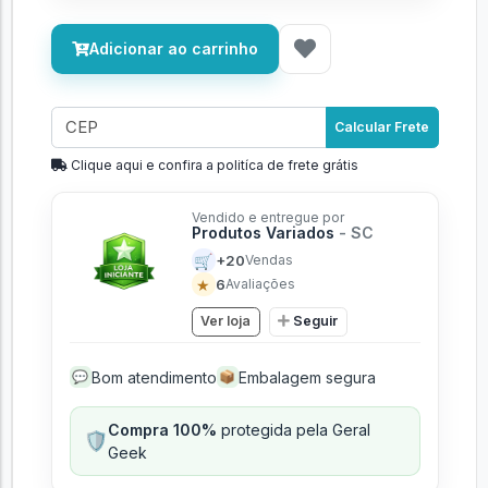
Adicionar ao carrinho
Calcular Frete
Clique aqui e confira a politíca de frete grátis
Vendido e entregue por
Produtos Variados
- SC
🛒
+20
Vendas
★
6
Avaliações
Ver loja
Seguir
Bom atendimento
Embalagem segura
💬
📦
Compra 100%
protegida pela Geral
🛡️
Geek