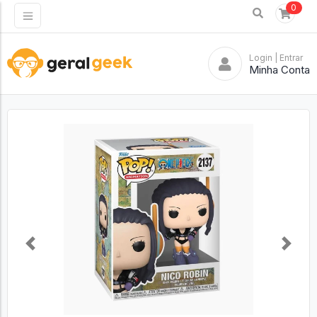
0
Login
| Entrar
Minha Conta
Previous
Next