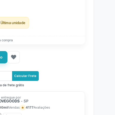
Última unidade
a compra
ho
Calcular Frete
a de frete grátis
 entregue por
LOVEGOODS
- SP
00mil
★
4177
Vendas
Avaliações