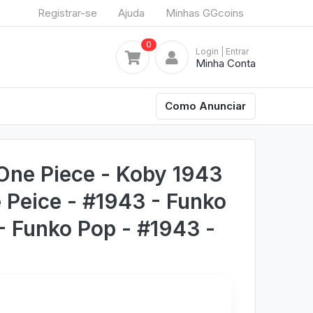
Registrar-se
Ajuda
Minhas GGcoins
0
Login
| Entrar
Minha Conta
Como Anunciar
One Piece - Koby 1943
e Peice - #1943 - Funko
- Funko Pop - #1943 -