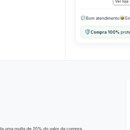
Ver loja
Bom atendimento
Em
💬
📦
🛡️
Compra 100%
prote
da uma multa de 20% do valor da compra.