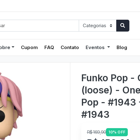
obre
Cupom
FAQ
Contato
Eventos
Blog
Funko Pop - 
(loose) - On
Pop - #1943 
#1943
R$ 169,90
10% OFF