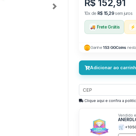
R$ 152,91
Next
10x de
R$ 15,29
sem juros
🚚
Frete Grátis
⚡
Ganhe
153 GGCoins
nest
Adicionar ao carrin
Clique aqui e confira a politíc
Vendido e
ANERD
🛒
+105