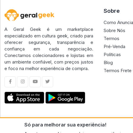
Sobre
Como Anuncia
A Geral Geek é um marketplace
Sobre Nós
especializado em cultura geek, criado para
Termos
oferecer segurança, transparência e
Pré-Venda
confiança em cada negociação.
Políticas
Conectamos colecionadores e lojistas em
um ambiente confiável, com preços justos
Blog
e foco na melhor experiência de compra.
Termos Frete 
Só para melhorar sua experiência!
CNPJ n.º 30.220.458/0001-17 - GERAL GEEK PORTAL ELETRONICO LTDA.