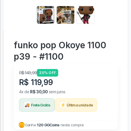
funko pop Okoye 1100
p39 - #1100
R$ 149,99
20% OFF
R$ 119,99
4x de
R$ 30,00
sem juros
🚚
⚡
Frete Grátis
Última unidade
Ganhe
120 GGCoins
nesta compra