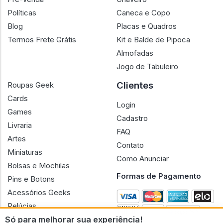
Políticas
Caneca e Copo
Blog
Placas e Quadros
Termos Frete Grátis
Kit e Balde de Pipoca
Almofadas
Jogo de Tabuleiro
Clientes
Roupas Geek
Cards
Login
Games
Cadastro
Livraria
FAQ
Artes
Contato
Miniaturas
Como Anunciar
Bolsas e Mochilas
Formas de Pagamento
Pins e Botons
Acessórios Geeks
Pelúcias
Só para melhorar sua experiência!
Bonecas