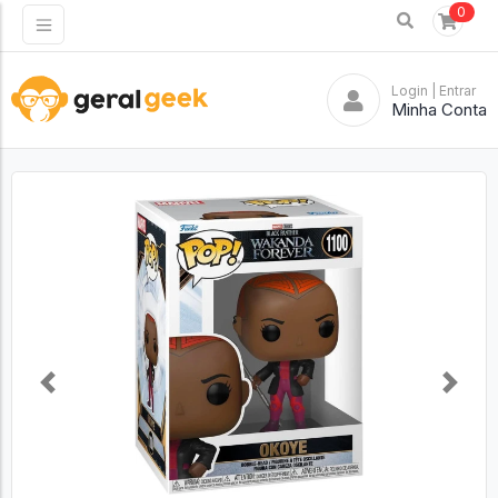
0
Login
| Entrar
Minha Conta
Previous
Next