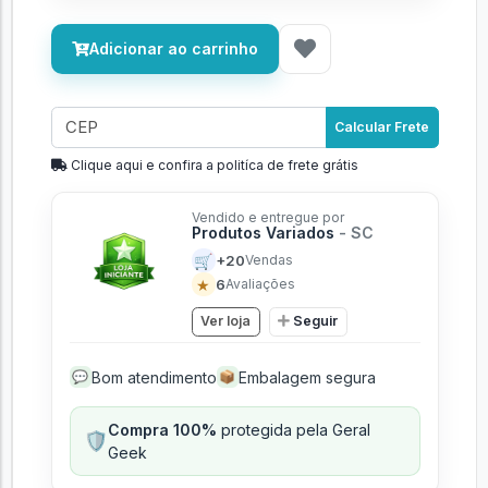
Adicionar ao carrinho
Calcular Frete
Clique aqui e confira a politíca de frete grátis
Vendido e entregue por
Produtos Variados
- SC
🛒
+20
Vendas
★
6
Avaliações
Ver loja
Seguir
Bom atendimento
Embalagem segura
💬
📦
Compra 100%
protegida pela Geral
🛡️
Geek