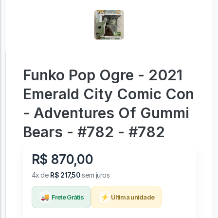
Funko Pop Ogre - 2021
Emerald City Comic Con
- Adventures Of Gummi
Bears - #782 - #782
R$ 870,00
4x de
R$ 217,50
sem juros
🚚
⚡
Frete Grátis
Última unidade