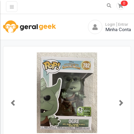
0
Login
| Entrar
Minha Conta
Previous
Next