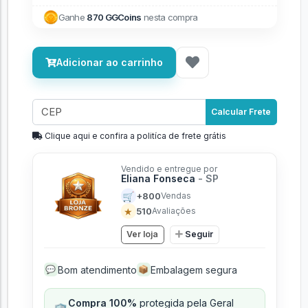
Ganhe
870 GGCoins
nesta compra
Adicionar ao carrinho
Calcular Frete
Clique aqui e confira a politíca de frete grátis
Vendido e entregue por
Eliana Fonseca
- SP
🛒
+800
Vendas
★
510
Avaliações
Ver loja
Seguir
Bom atendimento
Embalagem segura
💬
📦
Compra 100%
protegida pela Geral