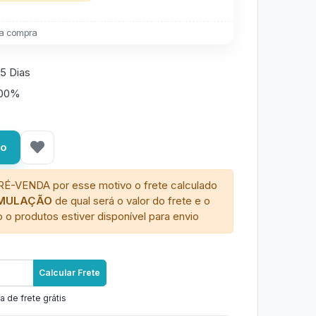
a compra
5 Dias
100%
ho
RÉ-VENDA por esse motivo o frete calculado
IMULAÇÃO
de qual será o valor do frete e o
 o produtos estiver disponível para envio
Calcular Frete
a de frete grátis