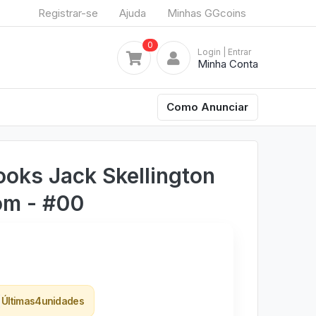
Registrar-se
Ajuda
Minhas GGcoins
0
Login
| Entrar
Minha Conta
Como Anunciar
oks Jack Skellington
om - #00
Últimas
4
unidades