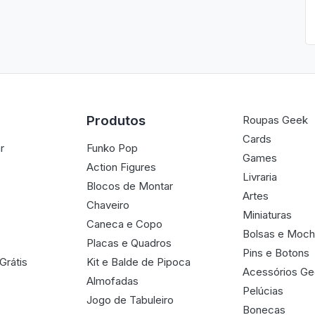
Produtos
Roupas Geek
Cards
r
Funko Pop
Games
Action Figures
Livraria
Blocos de Montar
Artes
Chaveiro
Miniaturas
Caneca e Copo
Bolsas e Moch
Placas e Quadros
Pins e Botons
Grátis
Kit e Balde de Pipoca
Acessórios G
Almofadas
Pelúcias
Jogo de Tabuleiro
Bonecas