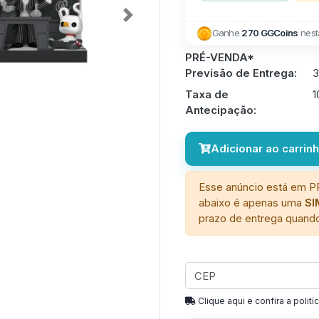
Next
Ganhe
270 GGCoins
nest
PRÉ-VENDA*
Previsão de Entrega:
3
Taxa de
Antecipação:
Adicionar ao carrin
Esse anúncio está em P
abaixo é apenas uma
S
prazo de entrega quando
Clique aqui e confira a politíc