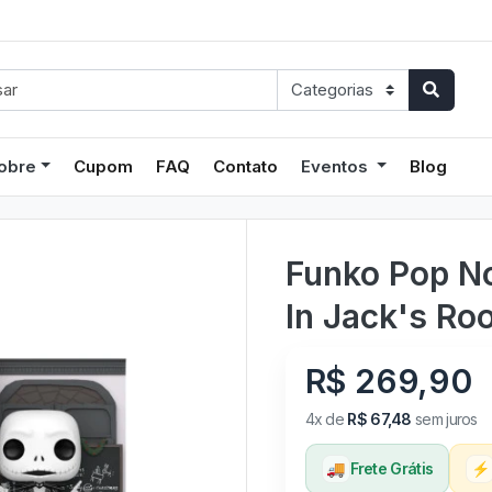
obre
Cupom
FAQ
Contato
Eventos
Blog
Funko Pop No
In Jack's Ro
R$ 269,90
4x de
R$ 67,48
sem juros
🚚
Frete Grátis
⚡