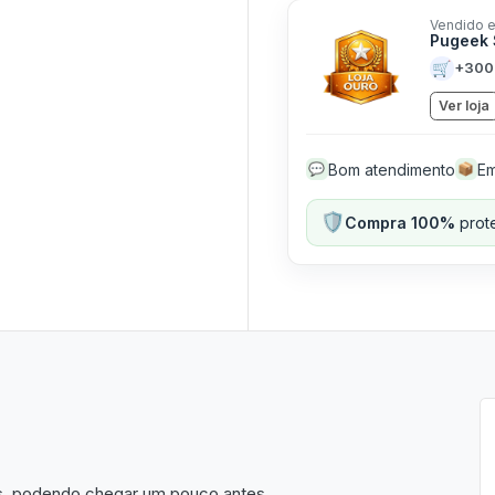
Vendido e
Pugeek 
🛒
+300
Ver loja
Bom atendimento
Em
💬
📦
🛡️
Compra 100%
prote
as, podendo chegar um pouco antes.