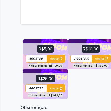
R$5,00
R$10,00
copiar
copiar
* Valor mínimo: R$ 199,00
* Valor mínimo: R$ 399,00
R$25,00
copiar
* Valor mínimo: R$ 999,00
Observação