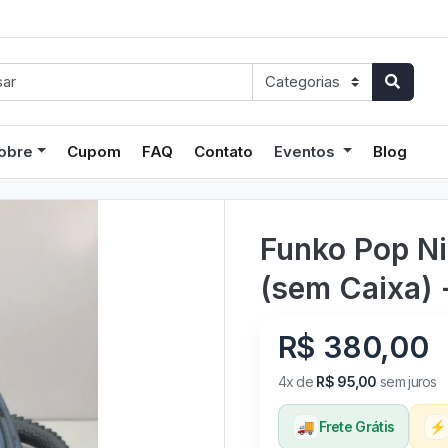
obre
Cupom
FAQ
Contato
Eventos
Blog
Funko Pop Ni
(sem Caixa) 
R$ 380,00
4x de
R$ 95,00
sem juros
🚚
Frete Grátis
⚡