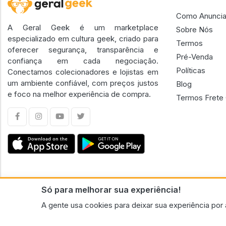
Como Anuncia
A Geral Geek é um marketplace
Sobre Nós
especializado em cultura geek, criado para
Termos
oferecer segurança, transparência e
Pré-Venda
confiança em cada negociação.
Políticas
Conectamos colecionadores e lojistas em
um ambiente confiável, com preços justos
Blog
e foco na melhor experiência de compra.
Termos Frete 
Só para melhorar sua experiência!
CNPJ n.º 30.220.458/0001-17 - GERAL GEEK PORTAL ELETRONICO LTDA.
A gente usa cookies para deixar sua experiência por 
© 2026 Geral Geek