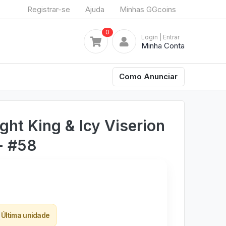
Registrar-se
Ajuda
Minhas GGcoins
0
Login
| Entrar
Minha Conta
Como Anunciar
ght King & Icy Viserion
- #58
Última unidade