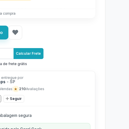
a compra
ho
Calcular Frete
a de frete grátis
 entregue por
ops
- SP
★
210
Vendas
Avaliações
Seguir
balagem segura