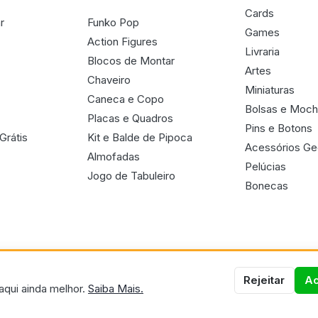
Cards
r
Funko Pop
Games
Action Figures
Livraria
Blocos de Montar
Artes
Chaveiro
Miniaturas
Caneca e Copo
Bolsas e Moch
Placas e Quadros
Pins e Botons
Grátis
Kit e Balde de Pipoca
Acessórios G
Almofadas
Pelúcias
Jogo de Tabuleiro
Bonecas
Rejeitar
Ac
aqui ainda melhor.
Saiba Mais.