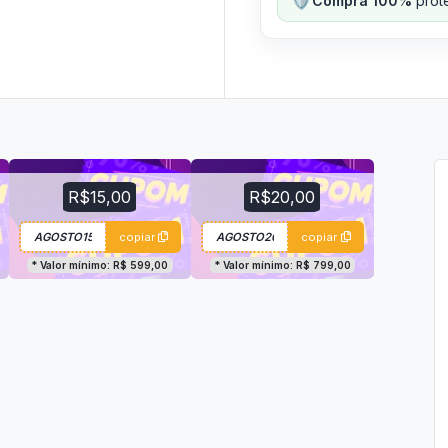
Compra 100%
prote
R$15,00
R$20,00
copiar
copiar
* Valor mínimo: R$ 599,00
* Valor mínimo: R$ 799,00