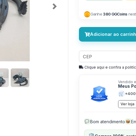
Next
Ganhe
380 GGCoins
nest
Adicionar ao carrin
Clique aqui e confira a politíc
Vendido e
Meus P
🛒
+400
Ver loja
Bom atendimento
Em
💬
📦
🛡️