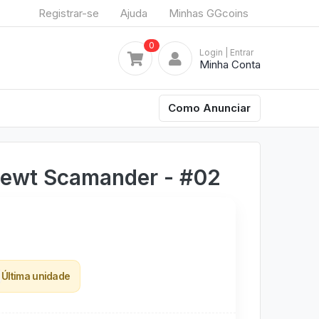
Registrar-se
Ajuda
Minhas GGcoins
0
Login
| Entrar
Minha Conta
Como Anunciar
Newt Scamander - #02
Última unidade