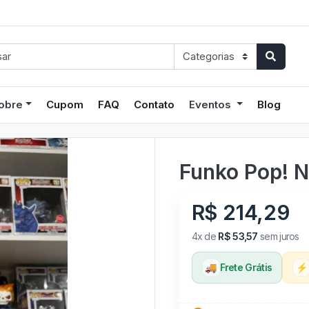
obre
Cupom
FAQ
Contato
Eventos
Blog
Funko Pop! 
R$ 214,29
4x de
R$ 53,57
sem juros
🚚
Frete Grátis
⚡