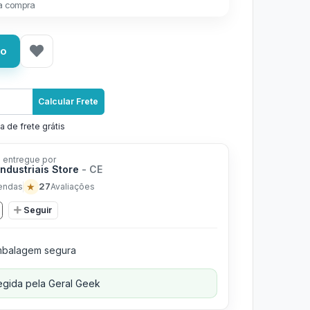
a compra
ho
Calcular Frete
a de frete grátis
 entregue por
Industriais Store
- CE
★
27
endas
Avaliações
Seguir
balagem segura
gida pela Geral Geek