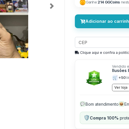
Ganhe
214 GGCoins
nest
Next
Adicionar ao carrin
Clique aqui e confira a politíc
Vendido e
Ilusões 
🛒
+50
V
Ver loja
Bom atendimento
Em
💬
📦
🛡️
Compra 100%
prote