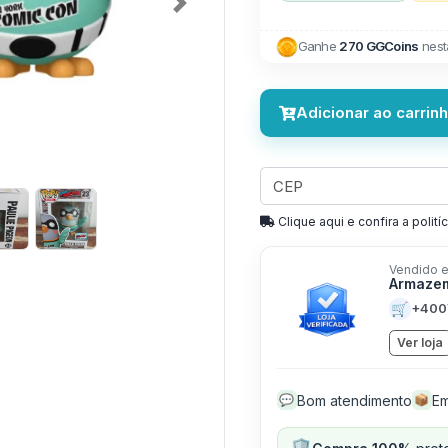
Next
Ganhe
270 GGCoins
nest
Adicionar ao carrin
Clique aqui e confira a politíc
Vendido e
Armaze
🛒
+400
Ver loja
Bom atendimento
Em
💬
📦
🛡️