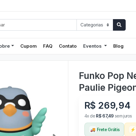
obre
Cupom
FAQ
Contato
Eventos
Blog
Funko Pop N
Paulie Pigeo
R$ 269,94
4x de
R$ 67,49
sem juros
🚚
Frete Grátis
⚡