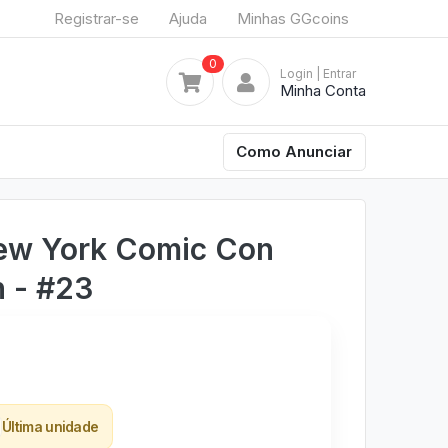
Registrar-se
Ajuda
Minhas GGcoins
0
Login
| Entrar
Minha Conta
Como Anunciar
ew York Comic Con
n - #23
Última unidade