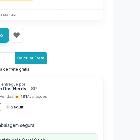
a compra
ho
Calcular Frete
a de frete grátis
 entregue por
m Dos Nerds
- SP
★
191
Vendas
Avaliações
Seguir
balagem segura