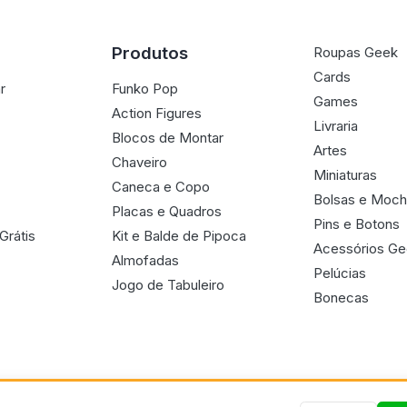
Produtos
Roupas Geek
Cards
r
Funko Pop
Games
Action Figures
Livraria
Blocos de Montar
Artes
Chaveiro
Miniaturas
Caneca e Copo
Bolsas e Moch
Placas e Quadros
Pins e Botons
Grátis
Kit e Balde de Pipoca
Acessórios G
Almofadas
Pelúcias
Jogo de Tabuleiro
Bonecas