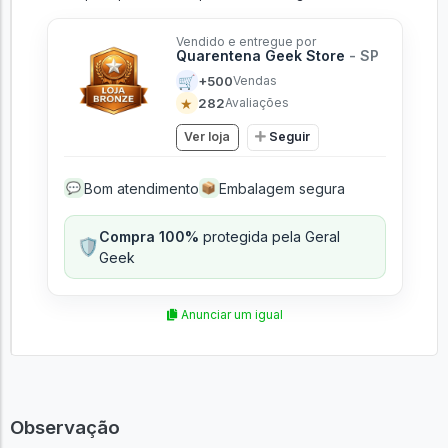
Vendido e entregue por
Quarentena Geek Store
- SP
🛒
+500
Vendas
★
282
Avaliações
Ver loja
Seguir
Bom atendimento
Embalagem segura
💬
📦
Compra 100%
protegida pela Geral
🛡️
Geek
Anunciar um igual
Observação