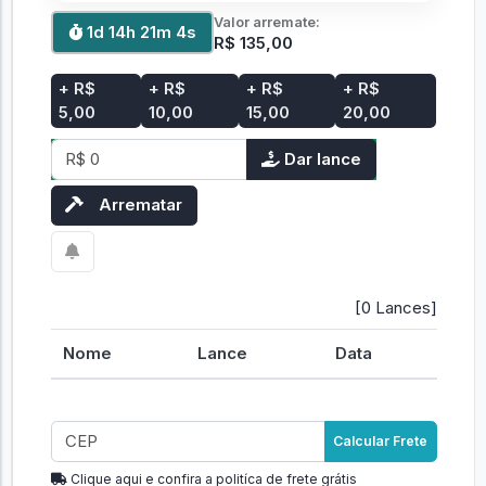
Valor arremate:
1d 14h 21m 4s
R$ 135,00
+ R$
+ R$
+ R$
+ R$
5,00
10,00
15,00
20,00
Dar lance
Arrematar
[0 Lances]
Nome
Lance
Data
Calcular Frete
Clique aqui e confira a politíca de frete grátis