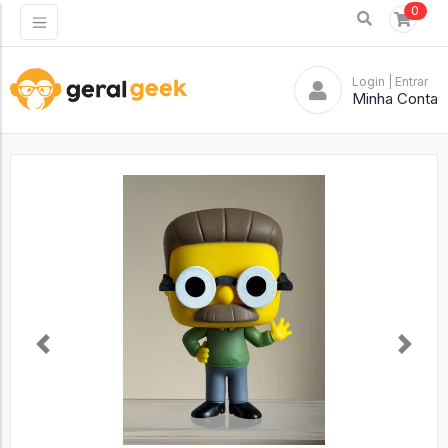
0
Login
| Entrar
Minha Conta
Previous
Next