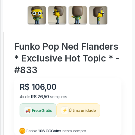
Funko Pop Ned Flanders
* Exclusive Hot Topic * -
#833
R$ 106,00
4x de
R$ 26,50
sem juros
🚚
⚡
Frete Grátis
Última unidade
Ganhe
106 GGCoins
nesta compra