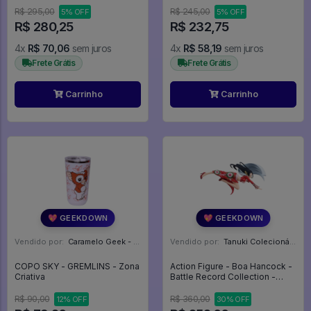
R$ 295,00
R$ 245,00
5% OFF
5% OFF
R$ 280,25
R$ 232,75
4x
R$ 70,06
sem juros
4x
R$ 58,19
sem juros
Frete Grátis
Frete Grátis
Carrinho
Carrinho
💖 GEEKDOWN
💖 GEEKDOWN
Vendido por:
Caramelo Geek - DF
Vendido por:
Tanuki Colecionáveis - SP
COPO SKY - GREMLINS - Zona
Action Figure - Boa Hancock -
Criativa
Battle Record Collection -
Bandai - One Piece
R$ 90,00
R$ 360,00
12% OFF
30% OFF