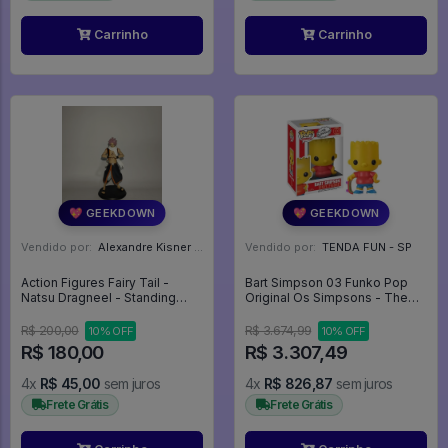
Carrinho
Carrinho
💖 GEEKDOWN
💖 GEEKDOWN
Vendido por:
Alexandre Kisner - PR
Vendido por:
TENDA FUN - SP
Action Figures Fairy Tail -
Bart Simpson 03 Funko Pop
Natsu Dragneel - Standing
Original Os Simpsons - The
Character - 1/12 (chibi Tsume) -
Simpsons - #3 - Funko Pop -
Fairy Tail
#3 - FUNKO POP #3
R$ 200,00
R$ 3.674,99
10% OFF
10% OFF
R$ 180,00
R$ 3.307,49
4x
R$ 45,00
sem juros
4x
R$ 826,87
sem juros
Frete Grátis
Frete Grátis