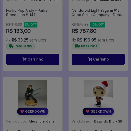
Vendido por:
ROVANI POPS - SP
Vendido por:
Alexandre Kisner - PR
Funko Pop Andy - Parks
Nendoroid Light Yagami #12
Recreation #1147
Good Smile Company - Death
Note
R$ 140,00
R$ 875,33
5% OFF
10% OFF
R$ 133,00
R$ 787,80
4x
R$ 33,25
sem juros
4x
R$ 196,95
sem juros
Frete Grátis
Frete Grátis
Carrinho
Carrinho
💖 GEEKDOWN
💖 GEEKDOWN
Vendido por:
Alexandre Kisner - PR
Vendido por:
Bazar do Bru - SP