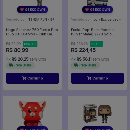
💖 GEEKDOWN
💖 GEEKDOWN
Vendido por:
TENDA FUN - SP
Vendido por:
Lolk Exclusives - SP
Hugo Sanchez 760 Funko Pop
Funko Pop! Baek Yoonho
Club De Cuervos - Club De
(Silver Mane) 2273 Solo
Cuervos - #760 - Funko Pop -
Leveling Exclusivo Chalice -
#760 - FUNKO POP #760
Solo Leveling #2273
R$ 89,99
R$ 236,26
10% OFF
5% OFF
R$ 80,99
R$ 224,45
4x
R$ 20,25
sem juros
4x
R$ 56,11
sem juros
Frete Grátis
Frete Grátis
Carrinho
Carrinho
💖 GEEKDOWN
💖 GEEKDOWN