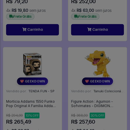
R$ 79,20
R$ 252,00
4x
R$ 19,80
sem juros
4x
R$ 63,00
sem juros
Frete Grátis
Frete Grátis
Carrinho
Carrinho
💖 GEEKDOWN
💖 GEEKDOWN
Vendido por:
TENDA FUN - SP
Vendido por:
Tanuki Colecionáveis - SP
Morticia Addams 1550 Funko
Figure Action : Agumon -
Pop Original A Família Addams
Sofvimates - DIGIMON
Deluxe - The Addams Family -
ADVENTURE
#1550 - Funko Pop - #1550 -
R$ 294,99
R$ 368,00
10% OFF
30% OFF
FUNKO POP #1550
R$ 265,49
R$ 257,60