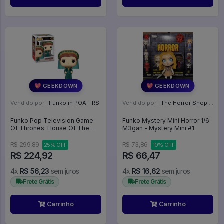
💖 GEEKDOWN
💖 GEEKDOWN
Vendido por:
Funko in POA - RS
Vendido por:
The Horror Shop - Colecionáveis - MG
Funko Pop Television Game
Funko Mystery Mini Horror 1/6
Of Thrones: House Of The
M3gan - Mystery Mini #1
Dragon - Alicent Hightower
Got - Television #20
R$ 299,89
R$ 73,86
25% OFF
10% OFF
R$ 224,92
R$ 66,47
4x
R$ 56,23
sem juros
4x
R$ 16,62
sem juros
Frete Grátis
Frete Grátis
Carrinho
Carrinho