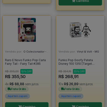
Carrinho
Vendido por:
O Colecionador - SP
Vendido por:
Vinyl & Volt - MG
Raro E Novo Funko Pop Carla
Funko Pop Goofy Pateta
Fairy Tail - Fairy Tail #285
Disney 100 1310 [Target
Exclusive] - Disney #1310
R$ 395,00
R$ 384,16
10% OFF
30% OFF
R$ 355,50
R$ 268,91
4x
R$ 88,88
sem juros
10x
R$ 26,89
sem juros
Frete Grátis
Frete Grátis
Aqui tem cupom
Aqui tem cupom
Carrinho
Carrinho