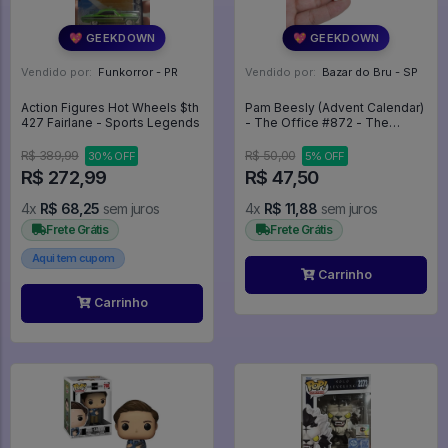
💖 GEEKDOWN
💖 GEEKDOWN
Vendido por:
Funkorror - PR
Vendido por:
Bazar do Bru - SP
Action Figures Hot Wheels $th
Pam Beesly (Advent Calendar)
427 Fairlane - Sports Legends
- The Office #872 - The
Office #872
R$ 389,99
R$ 50,00
30% OFF
5% OFF
R$ 272,99
R$ 47,50
4x
R$ 68,25
sem juros
4x
R$ 11,88
sem juros
Frete Grátis
Frete Grátis
Aqui tem cupom
Carrinho
Carrinho