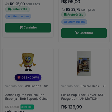
R$ 95,00
4x
R$ 25,00
sem juros
Frete Grátis
4x
R$ 23,75
sem juros
Frete Grátis
Aqui tem cupom
Aqui tem cupom
Carrinho
Carrinho
💖 GEEKDOWN
Vendido por:
YBR Imports - SP
Vendido por:
Sempre Geek - SP
Action Figures Pelúcia Bob
Funko Pop Black Clover 1551 -
Esponja - Bob Esponja Calça
Fuegoleon - ANIMATION
Quadrada
BLACK CLOVER #1551
R$ 129,99
R$ 100,00
30% OFF