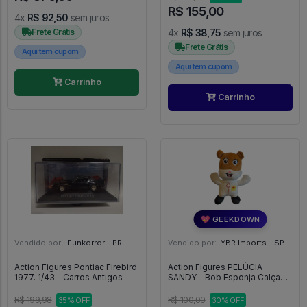
R$ 155,00
4x
R$ 92,50
sem juros
Frete Grátis
4x
R$ 38,75
sem juros
Frete Grátis
Aqui tem cupom
Aqui tem cupom
Carrinho
Carrinho
💖 GEEKDOWN
Vendido por:
Funkorror - PR
Vendido por:
YBR Imports - SP
Action Figures Pontiac Firebird
Action Figures PELÚCIA
1977. 1/43 - Carros Antigos
SANDY - Bob Esponja Calça
Quadrada
R$ 199,98
R$ 100,00
35% OFF
30% OFF