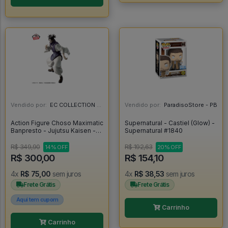
Vendido por:
EC COLLECTION - SP
Vendido por:
ParadisoStore - PB
Action Figure Choso Maximatic
Supernatural - Castiel (Glow) -
Banpresto - Jujutsu Kaisen -
Supernatural #1840
Jujutsu Kaisen
R$ 349,90
R$ 192,63
14% OFF
20% OFF
R$ 300,00
R$ 154,10
4x
R$ 75,00
sem juros
4x
R$ 38,53
sem juros
Frete Grátis
Frete Grátis
Aqui tem cupom
Carrinho
Carrinho