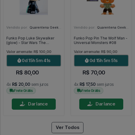
Vendido por:
Quarentena Geek Store - SP
Vendido por:
Quarentena Geek Store - SP
Funko Pop Luke Skywalker
Funko Pop Pin The Wolf Man -
(glow) - Star Wars The
Universal Monsters #08
Mandalorian #501
Valor arremate: R$ 100,00
Valor arremate: R$ 90,00
0d 15h 5m 40s
0d 15h 5m 50s
R$ 80,00
R$ 70,00
4x
R$ 20,00
sem juros
4x
R$ 17,50
sem juros
Frete Grátis
Frete Grátis
Dar lance
Dar lance
Ver Todos