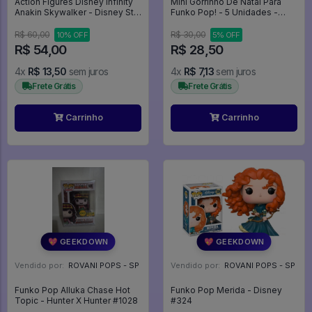
Action Figures Disney Infinity
Mini Gorrinho De Natal Para
Anakin Skywalker - Disney Star
Funko Pop! - 5 Unidades -
Wars
Outros #1
R$ 60,00
R$ 30,00
10% OFF
5% OFF
R$ 54,00
R$ 28,50
4x
R$ 13,50
sem juros
4x
R$ 7,13
sem juros
Frete Grátis
Frete Grátis
Carrinho
Carrinho
💖 GEEKDOWN
💖 GEEKDOWN
Vendido por:
ROVANI POPS - SP
Vendido por:
ROVANI POPS - SP
Funko Pop Alluka Chase Hot
Funko Pop Merida - Disney
Topic - Hunter X Hunter #1028
#324