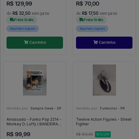
R$ 129,99
R$ 70,00
4x
R$ 32,50
sem juros
4x
R$ 17,50
sem juros
Frete Grátis
Frete Grátis
Aqui tem cupom
Aqui tem cupom
Carrinho
Carrinho
Vendido por:
Sempre Geek - SP
Vendido por:
Funkorror - PR
Amassado - Funko Pop 2214 -
Twelve Action Figures - Street
Monkey D. Luffy ( BANDEIRA
Fighter
QUEBRADA ) - Veja Descrição
R$ 99,99
- One Piece #2214
R$ 105,56
10% OFF