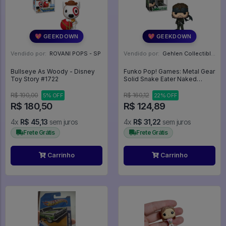
💖 GEEKDOWN
💖 GEEKDOWN
Vendido por:
ROVANI POPS - SP
Vendido por:
Gehlen Collectibles - RS
Bullseye As Woody - Disney
Funko Pop! Games: Metal Gear
Toy Story #1722
Solid Snake Eater Naked
Snake #1053 - Metal Gear
Solid Snake Eater #1053
R$ 190,00
R$ 160,12
5% OFF
22% OFF
R$ 180,50
R$ 124,89
4x
R$ 45,13
sem juros
4x
R$ 31,22
sem juros
Frete Grátis
Frete Grátis
Carrinho
Carrinho