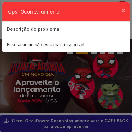
0
×
Ops! Ocorreu um erro
Login
| Entrar
Descrição do problema:
Minha Conta
Esse anúncio não está mais disponível
Geral GeekDown: Descontos imperdíveis e CASHBACK
para você aproveitar