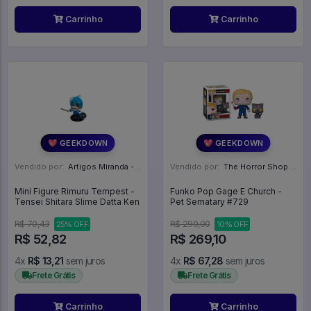
Carrinho
Carrinho
💖 GEEKDOWN
💖 GEEKDOWN
Vendido por:
Artigos Miranda - RJ
Vendido por:
The Horror Shop - Colecionáveis - MG
Mini Figure Rimuru Tempest -
Funko Pop Gage E Church -
Tensei Shitara Slime Datta Ken
Pet Sematary #729
R$ 70,43
R$ 299,00
25% OFF
10% OFF
R$ 52,82
R$ 269,10
4x
R$ 13,21
sem juros
4x
R$ 67,28
sem juros
Frete Grátis
Frete Grátis
Carrinho
Carrinho