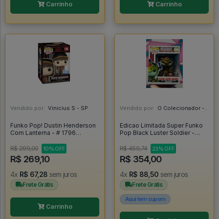
Carrinho
Carrinho
Vendido por:
Vinicius S - SP
Vendido por:
O Colecionador - SP
Funko Pop! Dustin Henderson
Edicao Limitada Super Funko
Com Lanterna - # 1796
Pop Black Luster Soldier -
Stranger Things T5 - Stranger
Yugioh #1096
Things #1
R$ 299,00
R$ 459,74
10% OFF
23% OFF
R$ 269,10
R$ 354,00
4x
R$ 67,28
sem juros
4x
R$ 88,50
sem juros
Frete Grátis
Frete Grátis
Aqui tem cupom
Carrinho