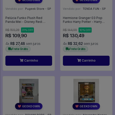
Vendido por:
Pugeek Store - SP
Vendido por:
TENDA FUN - SP
Pelúcia Funko Plush Red
Hermione Granger 03 Pop
Panda Mei - Disney Red:
Funko Harry Potter - Harry
Crescer é Uma Festa #01
Potter - #3 - Funko Pop - #3 -
FUNKO POP #3
R$ 159,28
R$ 144,99
31% OFF
10% OFF
R$ 109,90
R$ 130,49
4x
R$ 27,48
sem juros
4x
R$ 32,62
sem juros
Frete Grátis
Frete Grátis
Carrinho
Carrinho
💖 GEEKDOWN
💖 GEEKDOWN