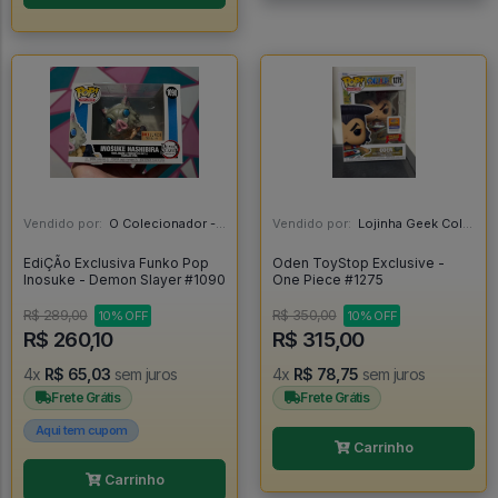
Vendido por:
O Colecionador - SP
Vendido por:
Lojinha Geek Colecionáveis - DF
EdiÇÃo Exclusiva Funko Pop
Oden ToyStop Exclusive -
Inosuke - Demon Slayer #1090
One Piece #1275
R$ 289,00
R$ 350,00
10% OFF
10% OFF
R$ 260,10
R$ 315,00
4x
R$ 65,03
sem juros
4x
R$ 78,75
sem juros
Frete Grátis
Frete Grátis
Aqui tem cupom
Carrinho
Carrinho