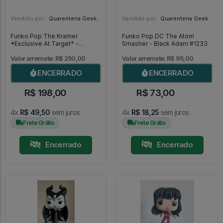
Vendido por:
Quarentena Geek Store - SP
Vendido por:
Quarentena Geek Store - SP
Funko Pop The Kramer
Funko Pop DC The Atom
*Exclusive At Target* -
Smasher - Black Adam #1233
Seinfeld #1102
Valor arremate: R$ 250,00
Valor arremate: R$ 95,00
ENCERRADO
ENCERRADO
R$ 198,00
R$ 73,00
4x
R$ 49,50
sem juros
4x
R$ 18,25
sem juros
Frete Grátis
Frete Grátis
Encerrado
Encerrado