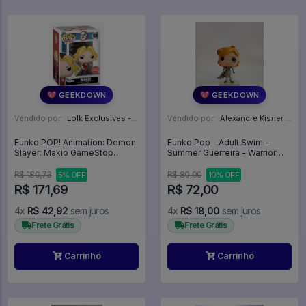
💖 GEEKDOWN
💖 GEEKDOWN
Vendido por:
Lolk Exclusives - SP
Vendido por:
Alexandre Kisner - PR
Funko POP! Animation: Demon
Funko Pop - Adult Swim -
Slayer: Makio GameStop
Summer Guerreira - Warrior
Exclusive - Demon
Summer - Loose (sem Caixa) -
Slayer:Kimetsu No Yaiba #1538
Rick And Morty #341
R$ 180,73
R$ 80,00
5% OFF
10% OFF
R$ 171,69
R$ 72,00
4x
R$ 42,92
sem juros
4x
R$ 18,00
sem juros
Frete Grátis
Frete Grátis
Carrinho
Carrinho