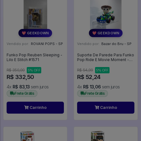
💖 GEEKDOWN
💖 GEEKDOWN
Vendido por:
ROVANI POPS - SP
Vendido por:
Bazar do Bru - SP
Funko Pop Reuben Sleeping -
Suporte De Parede Para Funko
Lilo E Stitch #1571
Pop Ride E Movie Moment -
Expositor
R$ 350,00
R$ 54,99
5% OFF
5% OFF
R$ 332,50
R$ 52,24
4x
R$ 83,13
sem juros
4x
R$ 13,06
sem juros
Frete Grátis
Frete Grátis
Carrinho
Carrinho