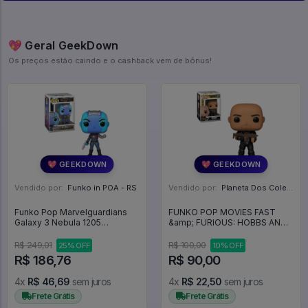
💖 Geral GeekDown
Os preços estão caindo e o cashback vem de bônus!
💖 GEEKDOWN
💖 GEEKDOWN
Vendido por:
Funko in POA - RS
Vendido por:
Planeta Dos Colecionaveis - SP
Funko Pop Marvelguardians
FUNKO POP MOVIES FAST
Galaxy 3 Nebula 1205
&amp; FURIOUS: HOBBS AND
Nebulosa Marvel - Avengers -
SHAW - HOBBS 921 - Pop
Vingadores - Marvel #1205
Movies #921
R$ 249,01
R$ 100,00
25% OFF
10% OFF
R$ 186,76
R$ 90,00
4x
R$ 46,69
sem juros
4x
R$ 22,50
sem juros
Frete Grátis
Frete Grátis