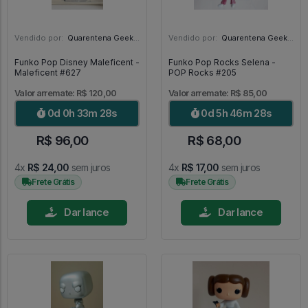
Vendido por:
Quarentena Geek Store - SP
Vendido por:
Quarentena Geek Store - SP
Funko Pop Disney Maleficent -
Funko Pop Rocks Selena -
Maleficent #627
POP Rocks #205
Valor arremate: R$ 120,00
Valor arremate: R$ 85,00
0d 0h 33m 27s
0d 5h 46m 27s
R$ 96,00
R$ 68,00
4x
R$ 24,00
sem juros
4x
R$ 17,00
sem juros
Frete Grátis
Frete Grátis
Dar lance
Dar lance