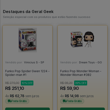
Destaques da Geral Geek
Seleção especial com os produtos que estão fazendo sucesso
Vendido por:
Vinicius S - SP
Vendido por:
Dream Toys - GO
Funko Pop Spider Gwen 1224 -
Funko Pop Wonder Woman -
Spider-man #1
Wonder Woman #382
R$ 279,00
R$ 98,20
10% OFF
39% OFF
R$ 251,10
R$ 59,90
4x
R$ 62,78
sem juros
4x
R$ 14,98
sem juros
Frete Grátis
Frete Grátis