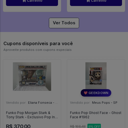
Carrinho
Carrinho
Ver Todos
Cupons disponíveis para você
Aproveite produtos com cupons especiais
💖 GEEKDOWN
Vendido por:
Eliana Fonseca - SP
Vendido por:
Meus Pops - SP
Funko Pop Morgan Stark &
Funko Pop Ghost Face - Ghost
Tony Stark - Exclusivo Pop In A
Face #1962
Box - Marvel Avengers - #2 -
R$ 370,00
FUNKO POP #2
R$ 168,48
8% OFF