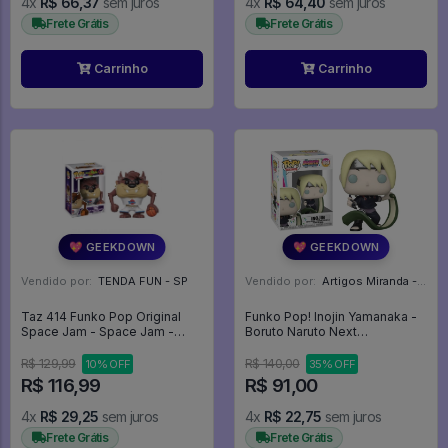
4x
R$ 66,37
sem juros
4x
R$ 64,40
sem juros
Frete Grátis
Frete Grátis
Carrinho
Carrinho
💖 GEEKDOWN
💖 GEEKDOWN
Vendido por:
TENDA FUN - SP
Vendido por:
Artigos Miranda - RJ
Taz 414 Funko Pop Original
Funko Pop! Inojin Yamanaka -
Space Jam - Space Jam -
Boruto Naruto Next
#414 - Funko Pop - #414 -
Generations #1038
FUNKO POP #414
R$ 129,99
R$ 140,00
10% OFF
35% OFF
R$ 116,99
R$ 91,00
4x
R$ 29,25
sem juros
4x
R$ 22,75
sem juros
Frete Grátis
Frete Grátis