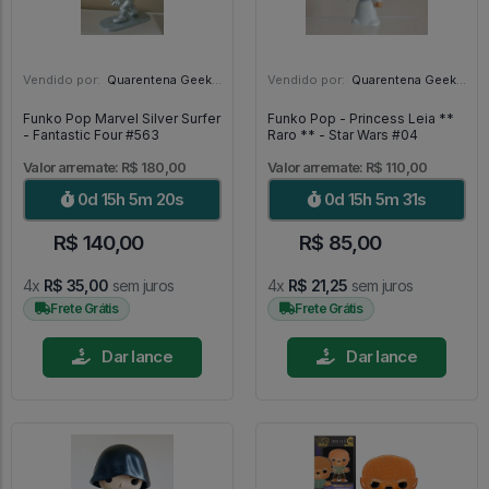
Vendido por:
Quarentena Geek Store - SP
Vendido por:
Quarentena Geek Store - SP
Funko Pop Marvel Silver Surfer
Funko Pop - Princess Leia **
- Fantastic Four #563
Raro ** - Star Wars #04
Valor arremate: R$ 180,00
Valor arremate: R$ 110,00
0d 15h 5m 19s
0d 15h 5m 30s
R$ 140,00
R$ 85,00
4x
R$ 35,00
sem juros
4x
R$ 21,25
sem juros
Frete Grátis
Frete Grátis
Dar lance
Dar lance