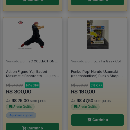
Vendido por:
EC COLLECTION - SP
Vendido por:
Lojinha Geek Colecionáveis - DF
Action Figure Yuji Itadori
Funko Pop! Naruto Uzumaki
Maximatic Banpresto - Jujutsu
(rasenshuriken) Funko Shop!
Kaisen - Jujutsu Kaisen
Glow - Naruto Shippuden
#1318
R$ 349,90
R$ 200,00
14% OFF
5% OFF
R$ 300,00
R$ 190,00
4x
R$ 75,00
sem juros
4x
R$ 47,50
sem juros
Frete Grátis
Frete Grátis
Aqui tem cupom
Carrinho
Carrinho