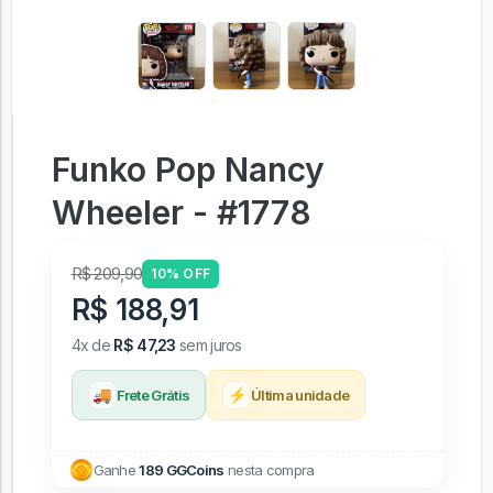
Funko Pop Nancy
Wheeler - #1778
R$ 209,90
10% OFF
R$ 188,91
4x de
R$ 47,23
sem juros
🚚
⚡
Frete Grátis
Última unidade
Ganhe
189 GGCoins
nesta compra