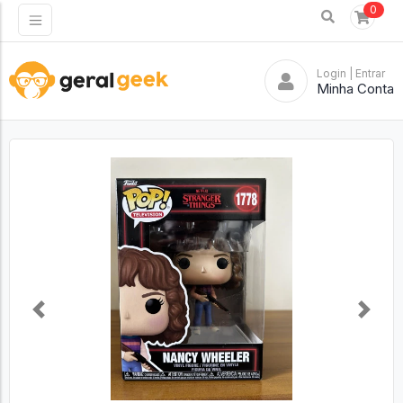
0
Login
| Entrar
Minha Conta
Previous
Next