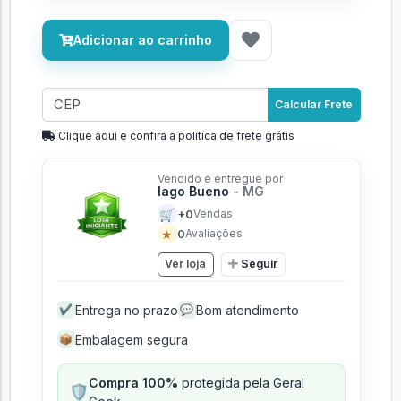
Adicionar ao carrinho
Calcular Frete
Clique aqui e confira a politíca de frete grátis
Vendido e entregue por
Iago Bueno
- MG
🛒
+0
Vendas
★
0
Avaliações
Ver loja
Seguir
Entrega no prazo
Bom atendimento
✔
💬
Embalagem segura
📦
Compra 100%
protegida pela Geral
🛡️