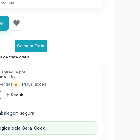
 compra
ho
Calcular Frete
a de frete grátis
 entregue por
nes
- RJ
★
114
Vendas
Avaliações
Seguir
balagem segura
gida pela Geral Geek