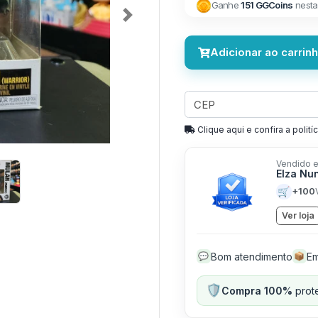
Ganhe
151 GGCoins
nesta
Next
Adicionar ao carrin
Clique aqui e confira a politíc
Vendido e
Elza Nu
🛒
+100
Ver loja
Bom atendimento
Em
💬
📦
🛡️
Compra 100%
prote