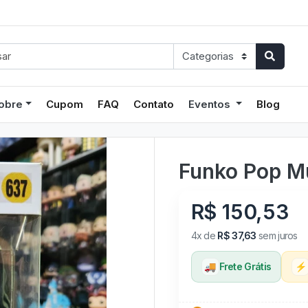
obre
Cupom
FAQ
Contato
Eventos
Blog
Funko Pop M
R$ 150,53
4x de
R$ 37,63
sem juros
🚚
Frete Grátis
⚡