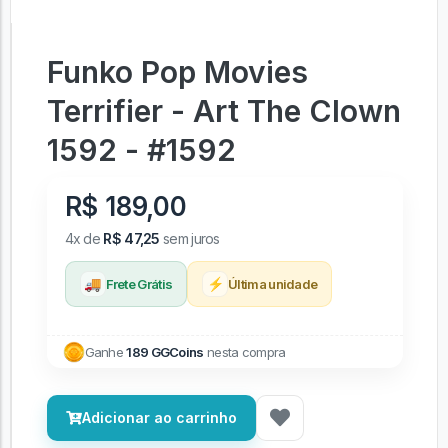
Funko Pop Movies
Terrifier - Art The Clown
1592 - #1592
R$ 189,00
4x de
R$ 47,25
sem juros
🚚
⚡
Frete Grátis
Última unidade
Ganhe
189 GGCoins
nesta compra
Adicionar ao carrinho