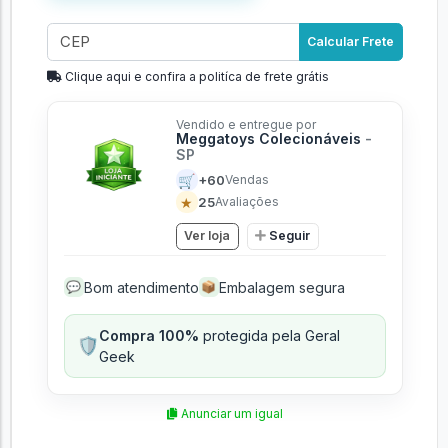
Calcular Frete
Clique aqui e confira a politíca de frete grátis
Vendido e entregue por
Meggatoys Colecionáveis
-
SP
🛒
+60
Vendas
★
25
Avaliações
Ver loja
Seguir
Bom atendimento
Embalagem segura
💬
📦
Compra 100%
protegida pela Geral
🛡️
Geek
Anunciar um igual