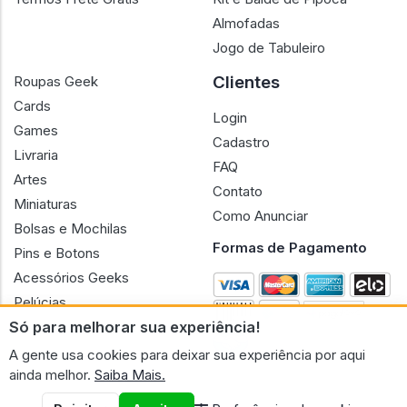
Almofadas
Jogo de Tabuleiro
Clientes
Roupas Geek
Cards
Login
Games
Cadastro
Livraria
FAQ
Artes
Contato
Miniaturas
Como Anunciar
Bolsas e Mochilas
Formas de Pagamento
Pins e Botons
Acessórios Geeks
Pelúcias
Só para melhorar sua experiência!
Bonecas
A gente usa cookies para deixar sua experiência por aqui
ainda melhor.
Saiba Mais.