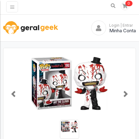
0
Login
| Entrar
Minha Conta
Previous
Next