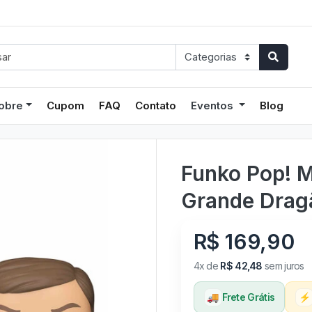
obre
Cupom
FAQ
Contato
Eventos
Blog
Funko Pop! M
Grande Drag
R$ 169,90
4x de
R$ 42,48
sem juros
🚚
Frete Grátis
⚡