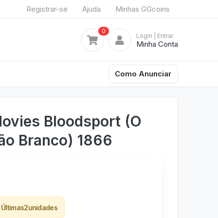
Registrar-se
Ajuda
Minhas GGcoins
0
Login
| Entrar
Minha Conta
Como Anunciar
ovies Bloodsport (O
ão Branco) 1866
Últimas
2
unidades