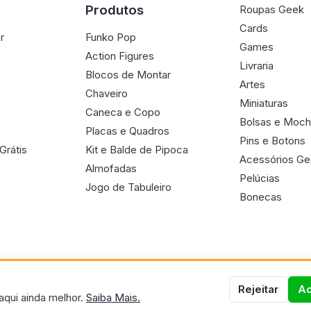
Produtos
Roupas Geek
Cards
r
Funko Pop
Games
Action Figures
Livraria
Blocos de Montar
Artes
Chaveiro
Miniaturas
Caneca e Copo
Bolsas e Moch
Placas e Quadros
Pins e Botons
Grátis
Kit e Balde de Pipoca
Acessórios G
Almofadas
Pelúcias
Jogo de Tabuleiro
Bonecas
Rejeitar
Ac
aqui ainda melhor.
Saiba Mais.