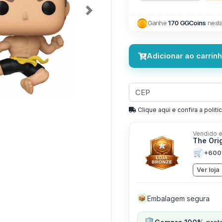
Next
Ganhe
170 GGCoins
nest
Adicionar ao carrin
Clique aqui e confira a politíc
Vendido e
The Ori
🛒
+600
Ver loja
Embalagem segura
📦
🛡️