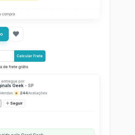
a compra
ho
Calcular Frete
a de frete grátis
 entregue por
ginals Geek
- SP
★
244
Vendas
Avaliações
Seguir