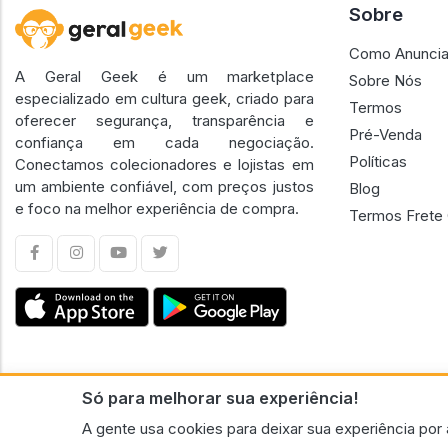
Sobre
Como Anuncia
A Geral Geek é um marketplace
Sobre Nós
especializado em cultura geek, criado para
Termos
oferecer segurança, transparência e
Pré-Venda
confiança em cada negociação.
Políticas
Conectamos colecionadores e lojistas em
um ambiente confiável, com preços justos
Blog
e foco na melhor experiência de compra.
Termos Frete 
Só para melhorar sua experiência!
CNPJ n.º 30.220.458/0001-17 - GERAL GEEK PORTAL ELETRONICO LTDA.
A gente usa cookies para deixar sua experiência por 
© 2026 Geral Geek