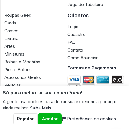
Jogo de Tabuleiro
Clientes
Roupas Geek
Cards
Login
Games
Cadastro
Livraria
FAQ
Artes
Contato
Miniaturas
Como Anunciar
Bolsas e Mochilas
Formas de Pagamento
Pins e Botons
Acessórios Geeks
Pelúcias
Só para melhorar sua experiência!
Bonecas
A gente usa cookies para deixar sua experiência por aqui
ainda melhor.
Saiba Mais.
Rejeitar
Aceitar
Preferências de cookies
CNPJ n.º 30.220.458/0001-17 - GERAL GEEK PORTAL ELETRONICO