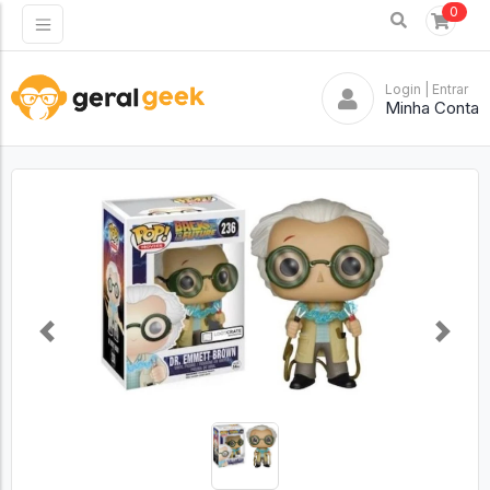
0
Login
| Entrar
Minha Conta
Previous
Next