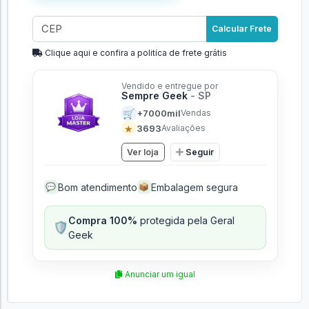
Calcular Frete
Clique aqui e confira a politíca de frete grátis
Vendido e entregue por
Sempre Geek
- SP
🛒
+7000mil
Vendas
★
3693
Avaliações
Ver loja
Seguir
Bom atendimento
Embalagem segura
💬
📦
Compra 100%
protegida pela Geral
🛡️
Geek
Anunciar um igual