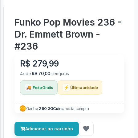
Funko Pop Movies 236 -
Dr. Emmett Brown -
#236
R$ 279,99
4x de
R$ 70,00
sem juros
🚚
⚡
Frete Grátis
Última unidade
Ganhe
280 GGCoins
nesta compra
Adicionar ao carrinho