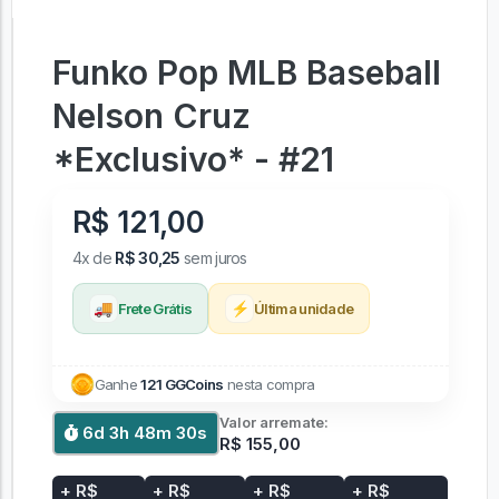
Funko Pop MLB Baseball
Nelson Cruz
*Exclusivo* - #21
R$ 121,00
4x de
R$ 30,25
sem juros
🚚
⚡
Frete Grátis
Última unidade
Ganhe
121 GGCoins
nesta compra