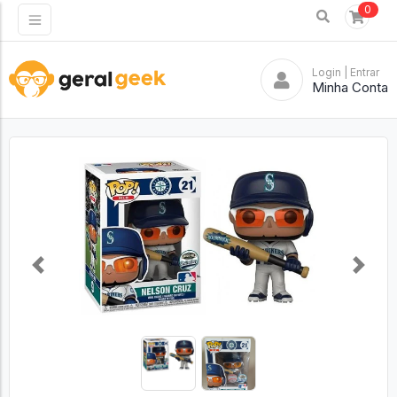
0
Login
| Entrar
Minha Conta
Previous
Next