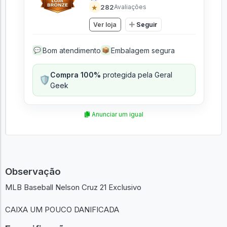
Vendido e entregue por
Quarentena Geek Store
- SP
🛒
+500
Vendas
★
282
Avaliações
Ver loja
Seguir
Bom atendimento
Embalagem segura
💬
📦
Compra 100%
protegida pela Geral
🛡️
Geek
Anunciar um igual
Observação