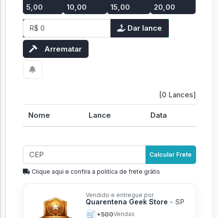
Valor arremate:
6d 3h 48m 28s
R$ 155,00
+ R$
+ R$
+ R$
+ R$
5,00
10,00
15,00
20,00
Dar lance
Arrematar
[0 Lances]
Nome
Lance
Data
Calcular Frete
Clique aqui e confira a politíca de frete grátis