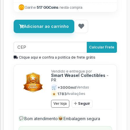
Ganhe
517 GGCoins
nesta compra
Adicionar ao carrinho
Calcular Frete
Clique aqui e confira a politíca de frete grátis
Vendido e entregue por
Smart Weasel Collectibles
-
PR
🛒
+3000mil
Vendas
★
1783
Avaliações
Ver loja
Seguir
Bom atendimento
Embalagem segura
💬
📦