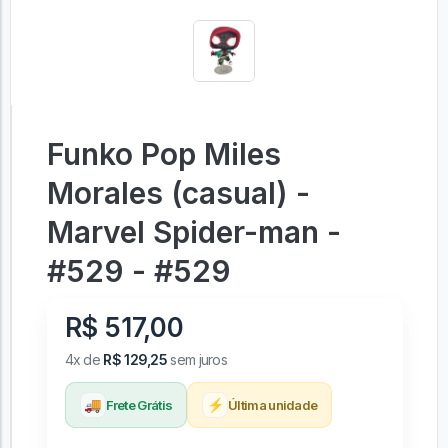
Funko Pop Miles
Morales (casual) -
Marvel Spider-man -
#529 - #529
R$ 517,00
4x de
R$ 129,25
sem juros
🚚
⚡
Frete Grátis
Última unidade