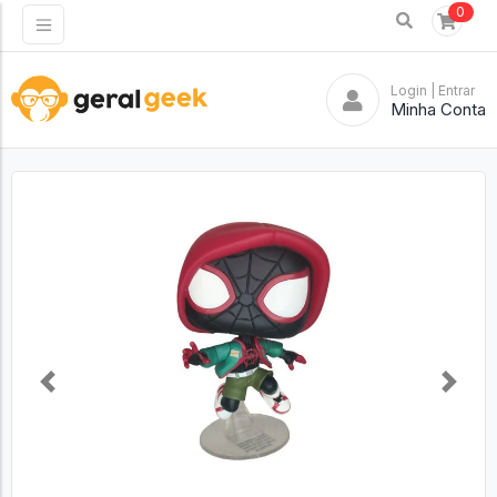
0
Login
| Entrar
Minha Conta
Previous
Next