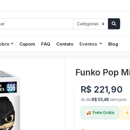
obre
Cupom
FAQ
Contato
Eventos
Blog
Funko Pop Mi
R$ 221,90
4x de
R$ 55,48
sem juros
🚚
Frete Grátis
⚡