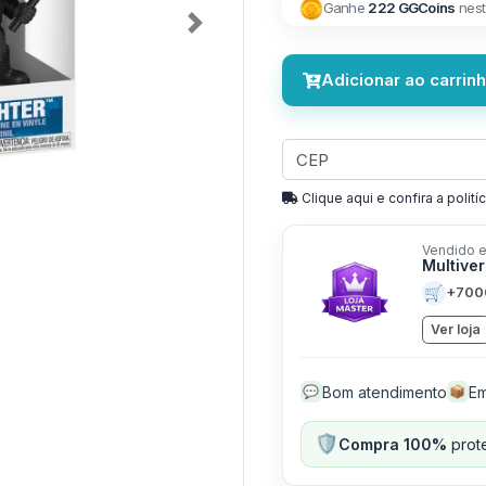
Ganhe
222 GGCoins
nest
Next
Adicionar ao carrin
Clique aqui e confira a politíc
Vendido e
Multive
🛒
+700
Ver loja
Bom atendimento
Em
💬
📦
🛡️
Compra 100%
prote