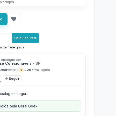
a compra
ho
Calcular Frete
a de frete grátis
 entregue por
rso Colecionáveis
- SP
0mil
★
4297
Vendas
Avaliações
Seguir
balagem segura
gida pela Geral Geek