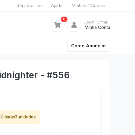
Registrar-se
Ajuda
Minhas GGcoins
0
Login
| Entrar
Minha Conta
Como Anunciar
dnighter - #556
Últimas
3
unidades