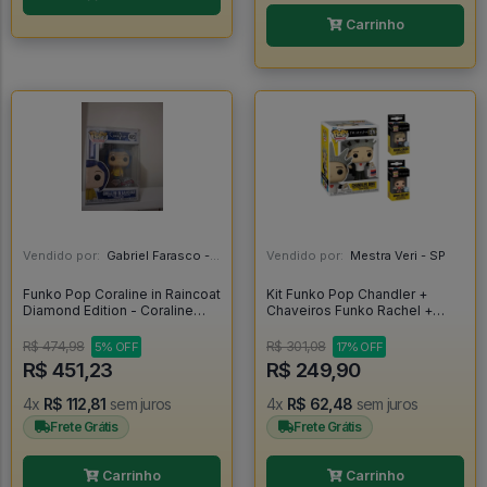
Carrinho
Vendido por:
Gabriel Farasco - SP
Vendido por:
Mestra Veri - SP
Funko Pop Coraline in Raincoat
Kit Funko Pop Chandler +
Diamond Edition - Coraline
Chaveiros Funko Rachel +
(Movie) #423
Mônica - Friends #1276
R$ 474,98
R$ 301,08
5% OFF
17% OFF
R$ 451,23
R$ 249,90
4x
R$ 112,81
sem juros
4x
R$ 62,48
sem juros
Frete Grátis
Frete Grátis
Carrinho
Carrinho