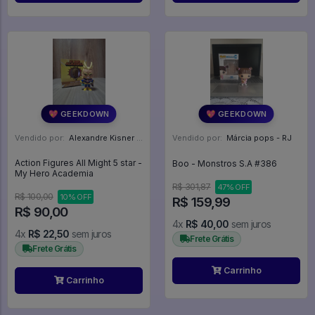
💖 GEEKDOWN
💖 GEEKDOWN
Vendido por:
Alexandre Kisner - PR
Vendido por:
Márcia pops - RJ
Action Figures All Might 5 star -
Boo - Monstros S.A #386
My Hero Academia
R$ 301,87
47% OFF
R$ 100,00
10% OFF
R$ 159,99
R$ 90,00
4x
R$ 40,00
sem juros
4x
R$ 22,50
sem juros
Frete Grátis
Frete Grátis
Carrinho
Carrinho