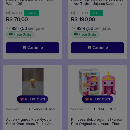
Wars #09
- Aoi Todo - Jujutsu Kaysen
#2125
R$ 140,00
R$ 200,00
50% OFF
5% OFF
R$ 70,00
R$ 190,00
4x
R$ 17,50
sem juros
4x
R$ 47,50
sem juros
Frete Grátis
Frete Grátis
Carrinho
Carrinho
💖 GEEKDOWN
💖 GEEKDOWN
Vendido por:
Alexandre Kisner - PR
Vendido por:
TENDA FUN - SP
Action Figures Kise Ryouta
Princess Bubblegum 51 Funko
Chibi Kyun-chara Teiko Chuu
Pop Original Adventure Time
Vol. 2 - Kuroko No Basket
Princesa Jujuba - Hora De