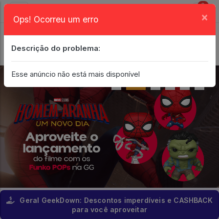
0
×
Ops! Ocorreu um erro
Login
| Entrar
Descrição do problema:
Minha Conta
Esse anúncio não está mais disponível
Geral GeekDown: Descontos imperdíveis e CASHBACK
para você aproveitar