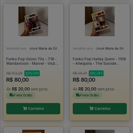
Vendido por:
José Maria da Silva Junior - AL
Vendido por:
José Maria da Silva Junior - AL
Funko Pop Vision 70s - 718 -
Funko Pop Harley Quinn - 1108
Wandavision - Marvel - Visão -
- Arlequina - The Suicide
Vingadores - Original -
Squad #1108
Wandavision #718
R$ 102,28
R$ 90,91
22% OFF
12% OFF
R$ 80,00
R$ 80,00
4x
R$ 20,00
sem juros
4x
R$ 20,00
sem juros
Frete Grátis
Frete Grátis
Carrinho
Carrinho