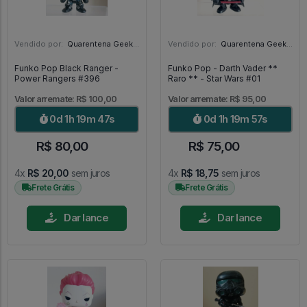
Vendido por:
Quarentena Geek Store - SP
Vendido por:
Quarentena Geek Store - SP
Funko Pop Black Ranger -
Funko Pop - Darth Vader **
Power Rangers #396
Raro ** - Star Wars #01
Valor arremate: R$ 100,00
Valor arremate: R$ 95,00
0d 1h 19m 45s
0d 1h 19m 55s
R$ 80,00
R$ 75,00
4x
R$ 20,00
sem juros
4x
R$ 18,75
sem juros
Frete Grátis
Frete Grátis
Dar lance
Dar lance