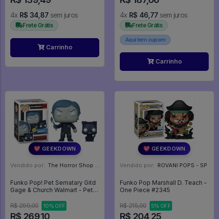
4x
R$ 34,87
sem juros
4x
R$ 46,77
sem juros
Frete Grátis
Frete Grátis
Aqui tem cupom
Carrinho
Carrinho
💖 GEEKDOWN
💖 GEEKDOWN
Vendido por:
The Horror Shop - Colecionáveis - MG
Vendido por:
ROVANI POPS - SP
Funko Pop! Pet Sematary Gitd
Funko Pop Marshall D. Teach -
Gage & Church Walmart - Pet
One Piece #2345
Sematary #729
R$ 299,00
R$ 215,00
10% OFF
5% OFF
R$ 269,10
R$ 204,25