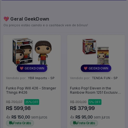
💖 Geral GeekDown
Os preços estão caindo e o cashback vem de bônus!
💖 GEEKDOWN
💖 GEEKDOWN
Vendido por:
YBR Imports - SP
Vendido por:
TENDA FUN - SP
Funko Pop Will 426 - Stranger
Funko Pop! Eleven in the
Things #426
Rainbow Room 1251 Exclusivo
Deluxe Stranger Things -
R$ 799,97
R$ 399,99
25% OFF
5% OFF
R$ 599,98
R$ 379,99
4x
R$ 150,00
sem juros
4x
R$ 95,00
sem juros
Frete Grátis
Frete Grátis