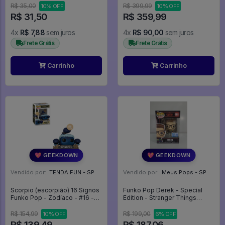
Aventura - #51 - Funko Pop -
R$ 35,00
R$ 399,99
10% OFF
10% OFF
#51 - FUNKO POP #51
R$ 31,50
R$ 359,99
4x
R$ 7,88
sem juros
4x
R$ 90,00
sem juros
Frete Grátis
Frete Grátis
Carrinho
Carrinho
💖 GEEKDOWN
💖 GEEKDOWN
Vendido por:
TENDA FUN - SP
Vendido por:
Meus Pops - SP
Scorpio (escorpião) 16 Signos
Funko Pop Derek - Special
Funko Pop - Zodíaco - #16 -
Edition - Stranger Things
Funko Pop - #16 - FUNKO POP
#1803
#16
R$ 154,99
R$ 199,00
10% OFF
6% OFF
R$ 139,49
R$ 187,06