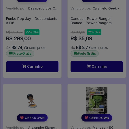
Vendido por:
Desapego dos Cardoso - PR
Vendido por:
Caramelo Geek - DF
Funko Pop Jay - Descendants
Caneca - Power Ranger
#196
Branco - Power Rangers
R$ 398,67
R$ 39,88
25% OFF
12% OFF
R$ 299,00
R$ 35,09
4x
R$ 74,75
sem juros
4x
R$ 8,77
sem juros
Frete Grátis
Frete Grátis
Carrinho
Carrinho
💖 GEEKDOWN
💖 GEEKDOWN
Vendido por:
Alexandre Kisner - PR
Vendido por:
Mendes - SC