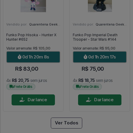
Vendido por:
Quarentena Geek Store - SP
Vendido por:
Quarentena Geek Store - SP
Funko Pop Hisoka - Hunter X
Funko Pop Imperial Death
Hunter #652
Trooper - Star Wars #144
Valor arremate: R$ 105,00
Valor arremate: R$ 95,00
0d 1h 20m 6s
0d 1h 20m 15s
R$ 83,00
R$ 75,00
4x
R$ 20,75
sem juros
4x
R$ 18,75
sem juros
Frete Grátis
Frete Grátis
Dar lance
Dar lance
Ver Todos