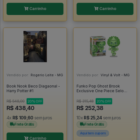
Carrinho
Carrinho
Vendido por:
Rogerio Leite - MG
Vendido por:
Vinyl & Volt - MG
Book Nook Beco Diagaonal -
Funko Pop Ghost Brook
Harry Potter #1
Exclusive One Piece Selo
Chalice Collectibles Exclusive
- One Piece #2325
R$ 548,00
R$ 315,48
20% OFF
20% OFF
R$ 438,40
R$ 252,38
4x
R$ 109,60
sem juros
10x
R$ 25,24
sem juros
Frete Grátis
Frete Grátis
Aqui tem cupom
Carrinho