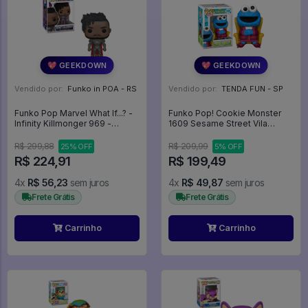
💖 GEEKDOWN
💖 GEEKDOWN
Vendido por:
Funko in POA - RS
Vendido por:
TENDA FUN - SP
Funko Pop Marvel What If...? -
Funko Pop! Cookie Monster
Infinity Killmonger 969 -
1609 Sesame Street Vila
Marvel #969
Sesamo -
R$ 299,88
R$ 209,99
25% OFF
5% OFF
R$ 224,91
R$ 199,49
4x
R$ 56,23
sem juros
4x
R$ 49,87
sem juros
Frete Grátis
Frete Grátis
Carrinho
Carrinho