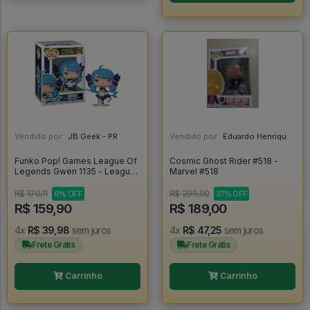
Vendido por:
JB Geek - PR
Vendido por:
Eduardo Henrique - SP
Funko Pop! Games League Of
Cosmic Ghost Rider #518 -
Legends Gwen 1135 - League
Marvel #518
Of Legends #1133
R$ 170,11
R$ 299,90
6% OFF
37% OFF
R$ 159,90
R$ 189,00
4x
R$ 39,98
sem juros
4x
R$ 47,25
sem juros
Frete Grátis
Frete Grátis
Carrinho
Carrinho