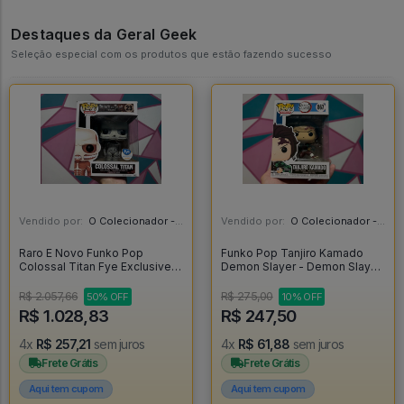
Destaques da Geral Geek
Seleção especial com os produtos que estão fazendo sucesso
Vendido por:
O Colecionador - SP
Vendido por:
O Colecionador - SP
Raro E Novo Funko Pop
Funko Pop Tanjiro Kamado
Colossal Titan Fye Exclusive -
Demon Slayer - Demon Slayer
Attack On Titan #23
#867
R$ 2.057,66
R$ 275,00
50% OFF
10% OFF
R$ 1.028,83
R$ 247,50
4x
R$ 257,21
sem juros
4x
R$ 61,88
sem juros
Frete Grátis
Frete Grátis
Aqui tem cupom
Aqui tem cupom