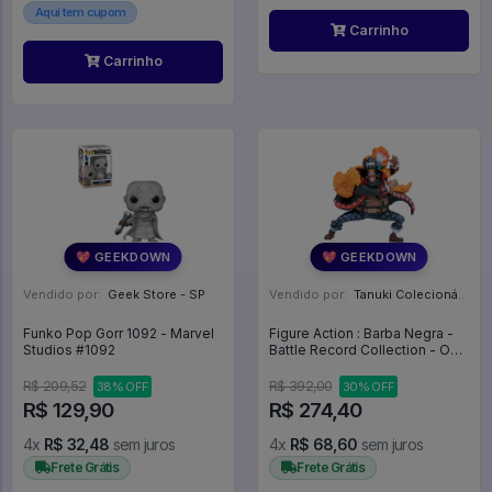
Aqui tem cupom
Carrinho
Carrinho
💖 GEEKDOWN
💖 GEEKDOWN
Vendido por:
Geek Store - SP
Vendido por:
Tanuki Colecionáveis - SP
Funko Pop Gorr 1092 - Marvel
Figure Action : Barba Negra -
Studios #1092
Battle Record Collection - One
Piece
R$ 209,52
R$ 392,00
38% OFF
30% OFF
R$ 129,90
R$ 274,40
4x
R$ 32,48
sem juros
4x
R$ 68,60
sem juros
Frete Grátis
Frete Grátis