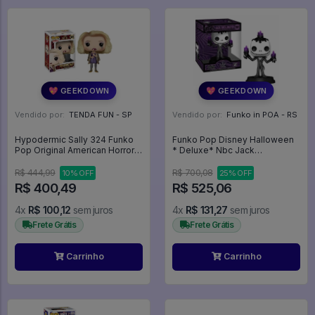
💖 GEEKDOWN
💖 GEEKDOWN
Vendido por:
TENDA FUN - SP
Vendido por:
Funko in POA - RS
Hypodermic Sally 324 Funko
Funko Pop Disney Halloween
Pop Original American Horror
* Deluxe* Nbc Jack
Story Hotel Ahs - American
Skellington Lights 1501 O
Horror Story - #324 - Funko
Estranho Mundo De Jack
R$ 444,99
R$ 700,08
10% OFF
25% OFF
Pop - #324 - FUNKO POP
Skellington - Disney #1501
R$ 400,49
R$ 525,06
#324
4x
R$ 100,12
sem juros
4x
R$ 131,27
sem juros
Frete Grátis
Frete Grátis
Carrinho
Carrinho