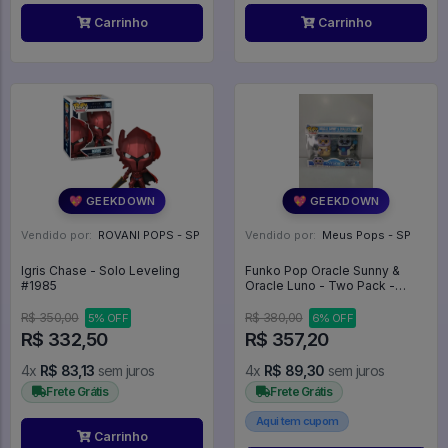
Carrinho
Carrinho
💖 GEEKDOWN
💖 GEEKDOWN
Vendido por:
ROVANI POPS - SP
Vendido por:
Meus Pops - SP
Igris Chase - Solo Leveling
Funko Pop Oracle Sunny &
#1985
Oracle Luno - Two Pack -
2pack - Spellbound #2
R$ 350,00
R$ 380,00
5% OFF
6% OFF
R$ 332,50
R$ 357,20
4x
R$ 83,13
sem juros
4x
R$ 89,30
sem juros
Frete Grátis
Frete Grátis
Aqui tem cupom
Carrinho