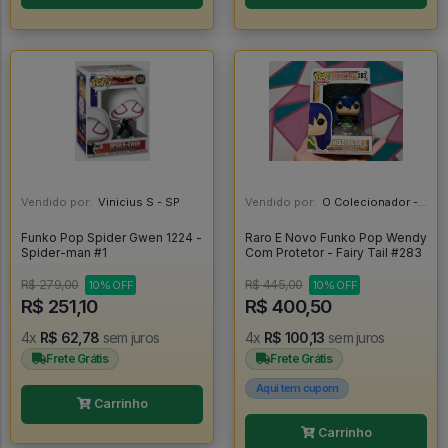
Vendido por:
Vinicius S - SP
Vendido por:
O Colecionador - SP
Funko Pop Spider Gwen 1224 -
Raro E Novo Funko Pop Wendy
Spider-man #1
Com Protetor - Fairy Tail #283
R$ 279,00
R$ 445,00
10% OFF
10% OFF
R$ 251,10
R$ 400,50
4x
R$ 62,78
sem juros
4x
R$ 100,13
sem juros
Frete Grátis
Frete Grátis
Aqui tem cupom
Carrinho
Carrinho