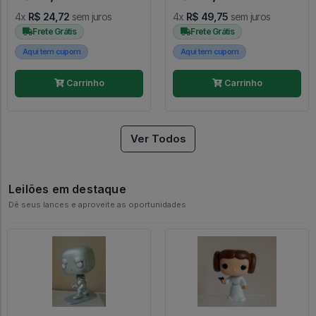
4x
R$ 24,72
sem juros
4x
R$ 49,75
sem juros
Frete Grátis
Frete Grátis
Aqui tem cupom
Aqui tem cupom
Carrinho
Carrinho
Ver Todos
Leilões em destaque
Dê seus lances e aproveite as oportunidades