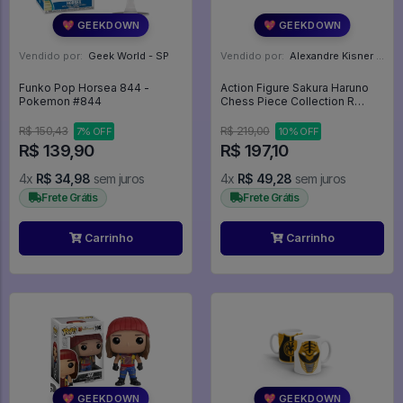
💖 GEEKDOWN
💖 GEEKDOWN
Vendido por:
Geek World - SP
Vendido por:
Alexandre Kisner - PR
Funko Pop Horsea 844 -
Action Figure Sakura Haruno
Pokemon #844
Chess Piece Collection R
Naruto Shippuden Megahouse
- Naruto Shippuden
R$ 150,43
R$ 219,00
7% OFF
10% OFF
R$ 139,90
R$ 197,10
4x
R$ 34,98
sem juros
4x
R$ 49,28
sem juros
Frete Grátis
Frete Grátis
Carrinho
Carrinho
💖 GEEKDOWN
💖 GEEKDOWN