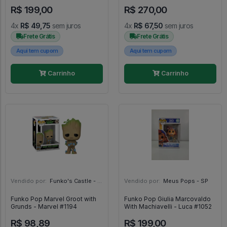
Naruto Shippuden - #1199 -
R$ 199,00
R$ 270,00
FUNKO POP #1199
4x
R$ 49,75
sem juros
4x
R$ 67,50
sem juros
Frete Grátis
Frete Grátis
Aqui tem cupom
Aqui tem cupom
Carrinho
Carrinho
Vendido por:
Funko's Castle - SP
Vendido por:
Meus Pops - SP
Funko Pop Marvel Groot with
Funko Pop Giulia Marcovaldo
Grunds - Marvel #1194
With Machiavelli - Luca #1052
R$ 98,89
R$ 199,00