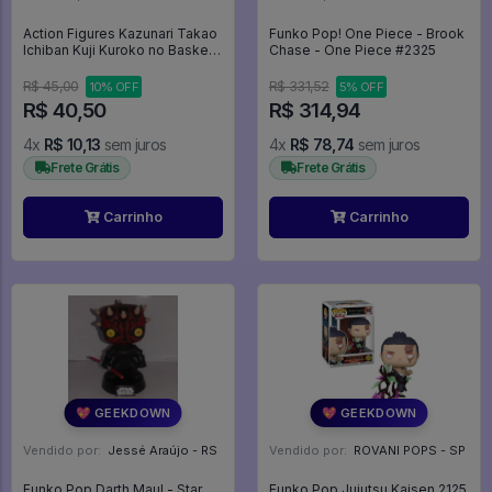
Action Figures Kazunari Takao
Funko Pop! One Piece - Brook
Ichiban Kuji Kuroko no Basket
Chase - One Piece #2325
~Shoutoku & Touou Gakuen -
Kuroko No Basket
R$ 45,00
R$ 331,52
10% OFF
5% OFF
R$ 40,50
R$ 314,94
4x
R$ 10,13
sem juros
4x
R$ 78,74
sem juros
Frete Grátis
Frete Grátis
Carrinho
Carrinho
💖 GEEKDOWN
💖 GEEKDOWN
Vendido por:
Jessé Araújo - RS
Vendido por:
ROVANI POPS - SP
Funko Pop Darth Maul - Star
Funko Pop Jujutsu Kaisen 2125