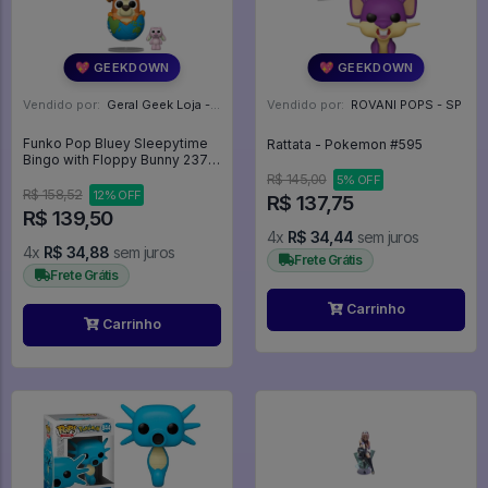
💖 GEEKDOWN
💖 GEEKDOWN
Vendido por:
Geral Geek Loja - SP
Vendido por:
ROVANI POPS - SP
Funko Pop Bluey Sleepytime
Rattata - Pokemon #595
Bingo with Floppy Bunny 2374
Exclusive -
R$ 145,00
5% OFF
R$ 158,52
12% OFF
R$ 137,75
R$ 139,50
4x
R$ 34,44
sem juros
4x
R$ 34,88
sem juros
Frete Grátis
Frete Grátis
Carrinho
Carrinho