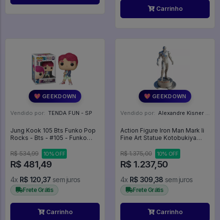
Carrinho
💖 GEEKDOWN
💖 GEEKDOWN
Vendido por:
TENDA FUN - SP
Vendido por:
Alexandre Kisner - PR
Jung Kook 105 Bts Funko Pop
Action Figure Iron Man Mark Ii
Rocks - Bts - #105 - Funko
Fine Art Statue Kotobukiya
Pop - #105 - FUNKO POP #105
Marvel Studios Special Editon
- Iron Man
R$ 534,99
R$ 1.375,00
10% OFF
10% OFF
R$ 481,49
R$ 1.237,50
4x
R$ 120,37
sem juros
4x
R$ 309,38
sem juros
Frete Grátis
Frete Grátis
Carrinho
Carrinho