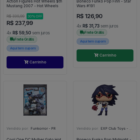
Action Figures Hot Wheels $th
Boneco Funko Pop Finn - Star
Mustang 2007 - Hot Wheels
Wars #191
R$ 126,90
R$ 339,99
30% OFF
R$ 237,99
4x
R$ 31,73
sem juros
4x
R$ 59,50
sem juros
Frete Grátis
Frete Grátis
Aqui tem cupom
Aqui tem cupom
Carrinho
Carrinho
Vendido por:
Funkorror - PR
Vendido por:
EXP Club Toys - SP
Cool One DC Mulher Gato Hot
Boneco Funko Pop Midnight -