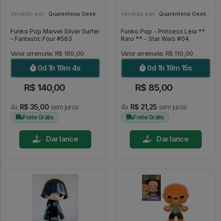
Vendido por:
Quarentena Geek Store - SP
Vendido por:
Quarentena Geek Store - SP
Funko Pop Marvel Silver Surfer
Funko Pop - Princess Leia **
- Fantastic Four #563
Raro ** - Star Wars #04
Valor arremate: R$ 180,00
Valor arremate: R$ 110,00
0d 1h 19m 2s
0d 1h 19m 13s
R$ 140,00
R$ 85,00
4x
R$ 35,00
sem juros
4x
R$ 21,25
sem juros
Frete Grátis
Frete Grátis
Dar lance
Dar lance