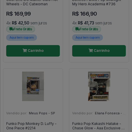
Wheels - DC Catwoman
My Hero Academia #736
R$ 169,99
R$ 166,90
4x
R$ 42,50
sem juros
4x
R$ 41,73
sem juros
Frete Grátis
Frete Grátis
Aqui tem cupom
Aqui tem cupom
Carrinho
Carrinho
Vendido por:
Meus Pops - SP
Vendido por:
Eliana Fonseca - SP
Funko Pop Monkey D. Luffy -
Funko Pop Kakashi Hatake -
One Piece #2214
Chase Glow - Aaa Exclusive -