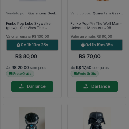
Vendido por:
Quarentena Geek Store - SP
Vendido por:
Quarentena Geek Store - SP
Funko Pop Luke Skywalker
Funko Pop Pin The Wolf Man -
(glow) - Star Wars The
Universal Monsters #08
Mandalorian #501
Valor arremate: R$ 100,00
Valor arremate: R$ 90,00
0d 1h 19m 23s
0d 1h 19m 33s
R$ 80,00
R$ 70,00
4x
R$ 20,00
sem juros
4x
R$ 17,50
sem juros
Frete Grátis
Frete Grátis
Dar lance
Dar lance