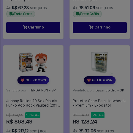
4x
R$ 67,28
sem juros
4x
R$ 51,06
sem juros
Frete Grátis
Frete Grátis
Carrinho
Carrinho
💖 GEEKDOWN
💖 GEEKDOWN
Vendido por:
TENDA FUN - SP
Vendido por:
Bazar do Bru - SP
Johnny Rotten 20 Sex Pistols
Protetor Case Para Hotwheels
Funko Pop Rock Vaulted (2012)
- Premium - Expositor
- Rocks - #20 - Funko Pop -
#20 - FUNKO POP #20
R$ 964,99
R$ 134,99
10% OFF
5% OFF
R$ 868,49
R$ 128,24
4x
R$ 217,12
sem juros
4x
R$ 32,06
sem juros