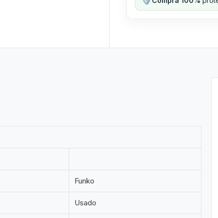
Compra 100%
prote
Funko
Usado