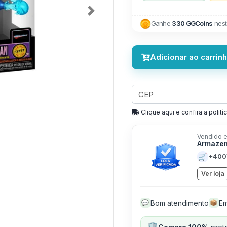
Next
Ganhe
330 GGCoins
nest
Adicionar ao carrin
Clique aqui e confira a politíc
Vendido e
Armaze
🛒
+400
Ver loja
Bom atendimento
Em
💬
📦
🛡️