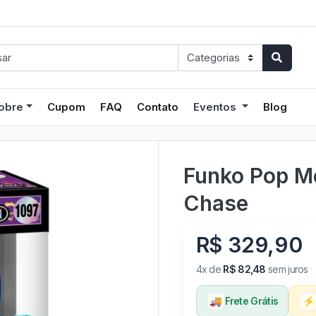
obre
Cupom
FAQ
Contato
Eventos
Blog
Funko Pop M
Chase
R$ 329,90
4x de
R$ 82,48
sem juros
🚚
Frete Grátis
⚡