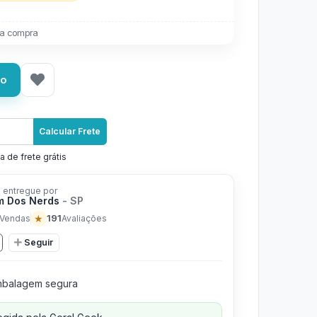
a compra
ho
Calcular Frete
a de frete grátis
 entregue por
m Dos Nerds
- SP
★
191
Vendas
Avaliações
Seguir
balagem segura