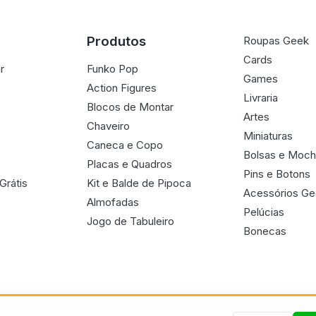
Produtos
Roupas Geek
Cards
r
Funko Pop
Games
Action Figures
Livraria
Blocos de Montar
Artes
Chaveiro
Miniaturas
Caneca e Copo
Bolsas e Moch
Placas e Quadros
Pins e Botons
Grátis
Kit e Balde de Pipoca
Acessórios G
Almofadas
Pelúcias
Jogo de Tabuleiro
Bonecas