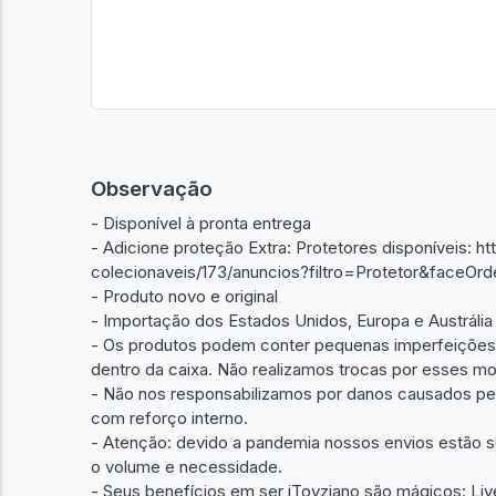
Observação
- Disponível à pronta entrega
- Adicione proteção Extra: Protetores disponíveis: h
colecionaveis/173/anuncios?filtro=Protetor&face
- Produto novo e original
- Importação dos Estados Unidos, Europa e Austrália
- Os produtos podem conter pequenas imperfeições d
dentro da caixa. Não realizamos trocas por esses mo
- Não nos responsabilizamos por danos causados pel
com reforço interno.
- Atenção: devido a pandemia nossos envios estão 
o volume e necessidade.
- Seus benefícios em ser iToyziano são mágicos: Liv