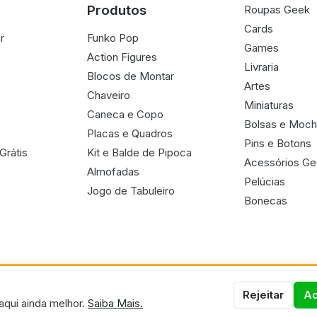
Produtos
Roupas Geek
Cards
r
Funko Pop
Games
Action Figures
Livraria
Blocos de Montar
Artes
Chaveiro
Miniaturas
Caneca e Copo
Bolsas e Moch
Placas e Quadros
Pins e Botons
Grátis
Kit e Balde de Pipoca
Acessórios G
Almofadas
Pelúcias
Jogo de Tabuleiro
Bonecas
Rejeitar
Ac
aqui ainda melhor.
Saiba Mais.