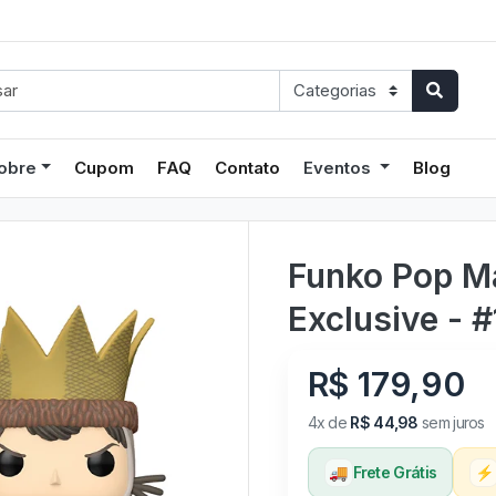
obre
Cupom
FAQ
Contato
Eventos
Blog
Funko Pop M
Exclusive - 
R$ 179,90
4x de
R$ 44,98
sem juros
🚚
Frete Grátis
⚡