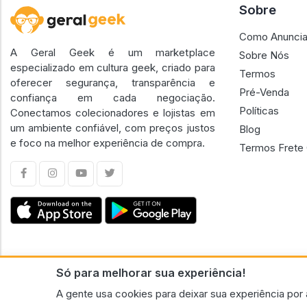
Sobre
Como Anuncia
A Geral Geek é um marketplace
Sobre Nós
especializado em cultura geek, criado para
Termos
oferecer segurança, transparência e
Pré-Venda
confiança em cada negociação.
Políticas
Conectamos colecionadores e lojistas em
um ambiente confiável, com preços justos
Blog
e foco na melhor experiência de compra.
Termos Frete 
Só para melhorar sua experiência!
CNPJ n.º 30.220.458/0001-17 - GERAL GEEK PORTAL ELETRONICO LTDA.
A gente usa cookies para deixar sua experiência por 
© 2026 Geral Geek