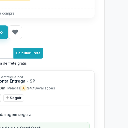
a compra
ho
Calcular Frete
a de frete grátis
 entregue por
ronta Entrega
- SP
0mil
★
3473
Vendas
Avaliações
Seguir
balagem segura