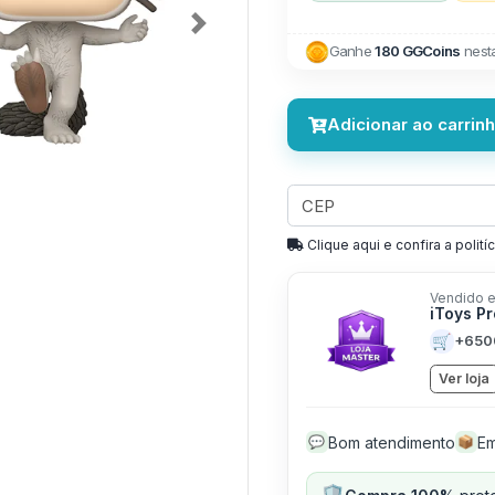
Next
Ganhe
180 GGCoins
nest
Adicionar ao carrin
Clique aqui e confira a politíc
Vendido e
iToys P
🛒
+650
Ver loja
Bom atendimento
Em
💬
📦
🛡️