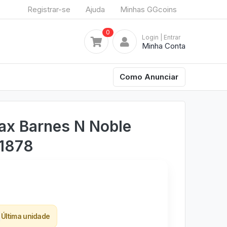
Registrar-se
Ajuda
Minhas GGcoins
0
Login
| Entrar
Minha Conta
Como Anunciar
ax Barnes N Noble
#1878
Última unidade