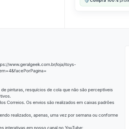
Compra 100%
prote
ttps://www.geralgeek.com.br/loja/itoys-
Ordem=4&facePorPagina=
e pinturas, resquícios de cola que não são perceptíveis
tivos.
os Correios. Os envios são realizados em caixas padrões
sendo realizados, apenas, uma vez por semana ou conforme
es interativas em nosso canal no YouTube: