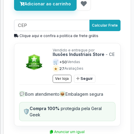
Adicionar ao carrinho
Calcular Frete
Clique aqui e confira a politíca de frete grátis
Vendido e entregue por
Ilusões Industriais Store
- CE
🛒
+50
Vendas
★
27
Avaliações
Ver loja
Seguir
Bom atendimento
Embalagem segura
💬
📦
Compra 100%
protegida pela Geral
🛡️
Geek
Anunciar um igual