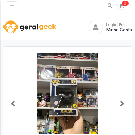
0
Login
| Entrar
Minha Conta
Previous
Next