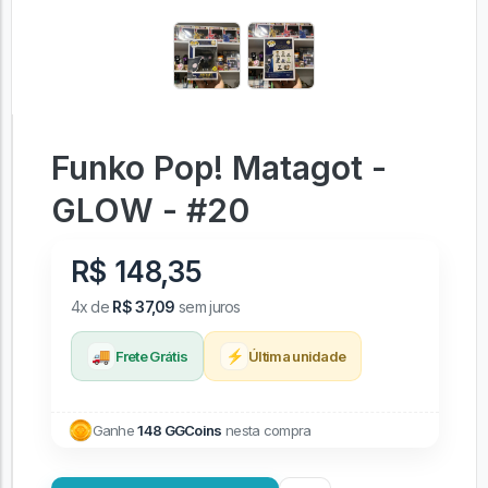
Funko Pop! Matagot -
GLOW - #20
R$ 148,35
4x de
R$ 37,09
sem juros
🚚
⚡
Frete Grátis
Última unidade
Ganhe
148 GGCoins
nesta compra