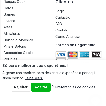
Clientes
Roupas Geek
Cards
Login
Games
Cadastro
Livraria
FAQ
Artes
Contato
Miniaturas
Como Anunciar
Bolsas e Mochilas
Formas de Pagamento
Pins e Botons
Acessórios Geeks
Pelúcias
Só para melhorar sua experiência!
Bonecas
A gente usa cookies para deixar sua experiência por aqui
ainda melhor.
Saiba Mais.
Rejeitar
Aceitar
Preferências de cookies
CNPJ n.º 30.220.458/0001-17 - GERAL GEEK PORTAL ELETRONICO
LTDA.
© 2026 Geral Geek
Termos de uso
Políticas