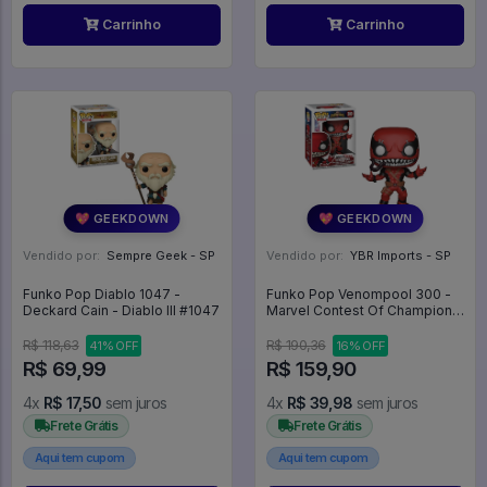
Carrinho
Carrinho
💖 GEEKDOWN
💖 GEEKDOWN
Vendido por:
Sempre Geek - SP
Vendido por:
YBR Imports - SP
Funko Pop Diablo 1047 -
Funko Pop Venompool 300 -
Deckard Cain - Diablo III #1047
Marvel Contest Of Champions
#300
R$ 118,63
R$ 190,36
41% OFF
16% OFF
R$ 69,99
R$ 159,90
4x
R$ 17,50
sem juros
4x
R$ 39,98
sem juros
Frete Grátis
Frete Grátis
Aqui tem cupom
Aqui tem cupom