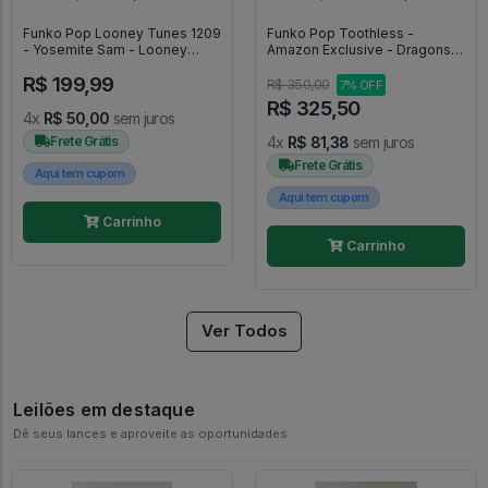
Funko Pop Looney Tunes 1209
Funko Pop Toothless -
- Yosemite Sam - Looney
Amazon Exclusive - Dragons
Tunes #1209
#1872
R$ 199,99
R$ 350,00
7% OFF
R$ 325,50
4x
R$ 50,00
sem juros
Frete Grátis
4x
R$ 81,38
sem juros
Frete Grátis
Aqui tem cupom
Aqui tem cupom
Carrinho
Carrinho
Ver Todos
Leilões em destaque
Dê seus lances e aproveite as oportunidades