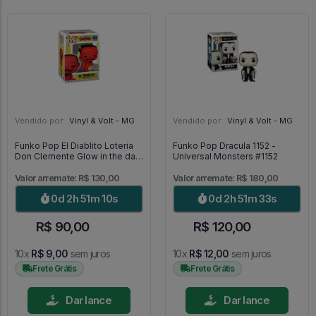
Vendido por:
Vinyl & Volt - MG
Vendido por:
Vinyl & Volt - MG
Funko Pop El Diablito Loteria
Funko Pop Dracula 1152 -
Don Clemente Glow in the dark
Universal Monsters #1152
03 [Special Edition] - Loteria
#03
Valor arremate: R$ 130,00
Valor arremate: R$ 180,00
0d 2h 51m 9s
0d 2h 51m 32s
R$ 90,00
R$ 120,00
10x
R$ 9,00
sem juros
10x
R$ 12,00
sem juros
Frete Grátis
Frete Grátis
Dar lance
Dar lance