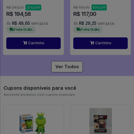
Exclusive - Marvel #1369
Ball Z
R$ 243,23
R$ 130,00
20% OFF
10% OFF
R$ 194,58
R$ 117,00
4x
R$ 48,65
sem juros
4x
R$ 29,25
sem juros
Frete Grátis
Frete Grátis
Carrinho
Carrinho
Ver Todos
Cupons disponíveis para você
Aproveite produtos com cupons especiais