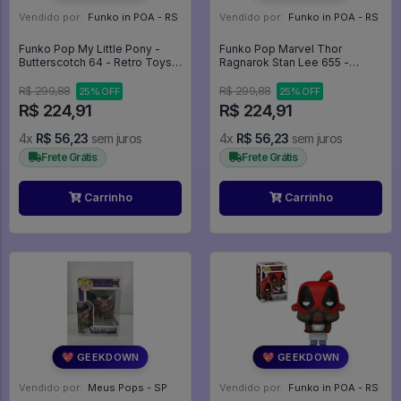
Vendido por:
Funko in POA - RS
Vendido por:
Funko in POA - RS
Funko Pop My Little Pony -
Funko Pop Marvel Thor
Butterscotch 64 - Retro Toys
Ragnarok Stan Lee 655 -
#64
Marvel #655
R$ 299,88
R$ 299,88
25% OFF
25% OFF
R$ 224,91
R$ 224,91
4x
R$ 56,23
sem juros
4x
R$ 56,23
sem juros
Frete Grátis
Frete Grátis
Carrinho
Carrinho
💖 GEEKDOWN
💖 GEEKDOWN
Vendido por:
Meus Pops - SP
Vendido por:
Funko in POA - RS