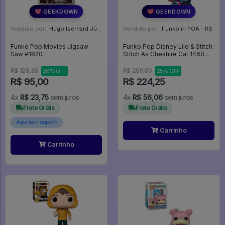
💖 GEEKDOWN
💖 GEEKDOWN
Vendido por:
Hugo Iserhard Júnior - RS
Vendido por:
Funko in POA - RS
Funko Pop Movies Jigsaw -
Funko Pop Disney Lilo & Stitch:
Saw #1820
Stitch As Cheshire Cat 1460
(glitter) - Disney #1460
R$ 128,38
R$ 299,00
26% OFF
25% OFF
R$ 95,00
R$ 224,25
4x
R$ 23,75
sem juros
4x
R$ 56,06
sem juros
Frete Grátis
Frete Grátis
Aqui tem cupom
Carrinho
Carrinho