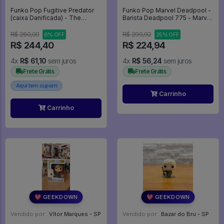
Funko Pop Fugitive Predator
Funko Pop Marvel Deadpool -
(caixa Danificada) - The
Barista Deadpool 775 - Marvel
Predator #620
#775
R$ 260,00
R$ 299,92
6% OFF
25% OFF
R$ 244,40
R$ 224,94
4x
R$ 61,10
sem juros
4x
R$ 56,24
sem juros
Frete Grátis
Frete Grátis
Aqui tem cupom
Carrinho
Carrinho
💖 GEEKDOWN
💖 GEEKDOWN
Vendido por:
Vítor Marques - SP
Vendido por:
Bazar do Bru - SP