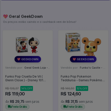
💖 Geral GeekDown
Os preços estão caindo e o cashback vem de bônus!
💖 GEEKDOWN
💖 GEEKDOWN
Vendido por:
Geral Geek Loja - SP
Vendido por:
Funko's Castle - SP
Funko Pop Cruella De Vil (
Funko Pop Pokemon
Glenn Close ) - Disney 101
Teddiursa - Games Pokémon
Dalmatians #1662
#985
R$ 138,37
R$ 146,59
14% OFF
15% OFF
R$ 119,00
R$ 124,60
4x
R$ 29,75
sem juros
4x
R$ 31,15
sem juros
Frete Grátis
Frete Grátis