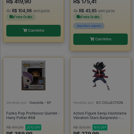
R$ 419,90
R$ 175,41
4x
R$ 104,98
sem juros
4x
R$ 43,85
sem juros
Frete Grátis
Frete Grátis
Aqui tem cupom
Carrinho
Carrinho
Vendido por:
Graziella - SP
Vendido por:
EC COLLECTION - SP
Funko Pop Professor Quirrell -
Action Figure Senju Hashirama
Harry Potter #68
Vibration Stars Banpresto -
Naruto - Naruto Shippuden
R$ 490,00
R$ 329,90
20% OFF
15% OFF
R$ 389,99
R$ 279,99