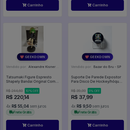
Carrinho
Carrinho
💖 GEEKDOWN
💖 GEEKDOWN
Vendido por:
Alexandre Kisner - PR
Vendido por:
Bazar do Bru - SP
Tatsumaki Figure Espresto
Suporte De Parede Expositor
Shapely Bandai Original Com
Para Disco De Hockey/hóquei
Caixa - One Punch Man
- Expositor
R$ 244,60
R$ 39,99
10% OFF
5% OFF
R$ 220,14
R$ 37,99
4x
R$ 55,04
sem juros
4x
R$ 9,50
sem juros
Frete Grátis
Frete Grátis
Carrinho
Carrinho