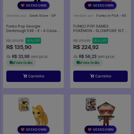
💖 GEEKDOWN
💖 GEEKDOWN
Vendido por:
Geek Store - SP
Vendido por:
Funko in POA - RS
Funko Pop Georgie
FUNKO POP GAMES
Denbrough 536 - It - A Coisa
POKÉMON - SLOWPOKE 1077
#536
- Games #1077
R$ 209,08
R$ 299,89
35% OFF
25% OFF
R$ 135,90
R$ 224,92
4x
R$ 33,98
sem juros
4x
R$ 56,23
sem juros
Frete Grátis
Frete Grátis
Carrinho
Carrinho
💖 GEEKDOWN
💖 GEEKDOWN