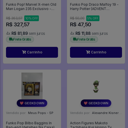
Funko Pop! Marvel X-men Old
Funko Pop Draco Malfoy 19 -
Man Logan 235 Exclusivo -
Harry Potter (ADVENT
Marvel #233
CALENDAR) - Harry Potter #00
R$ 363,97
R$ 50,00
10% OFF
5% OFF
R$ 327,57
R$ 47,50
4x
R$ 81,89
sem juros
4x
R$ 11,88
sem juros
Frete Grátis
Frete Grátis
Carrinho
Carrinho
💖 GEEKDOWN
💖 GEEKDOWN
Vendido por:
Meus Pops - SP
Vendido por:
Alexandre Kisner - PR
Funko Pop Bilbo Baggins In
Action Figures Makoto
Bag-end (detalhes Na Caixa) -
Tachibana Kuji Honpo Tv