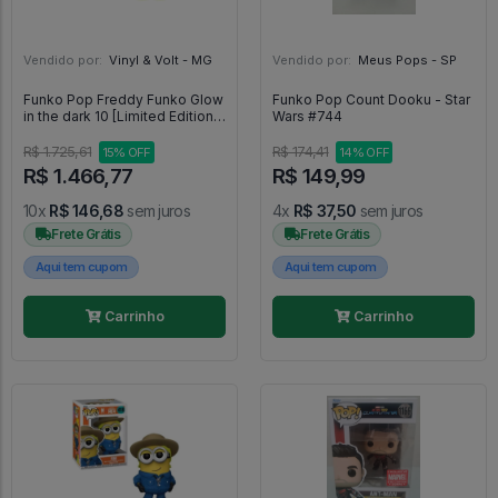
Vendido por:
Vinyl & Volt - MG
Vendido por:
Meus Pops - SP
Funko Pop Freddy Funko Glow
Funko Pop Count Dooku - Star
in the dark 10 [Limited Edition
Wars #744
5000 PCs] - Freddy Funko #10
R$ 1.725,61
R$ 174,41
15% OFF
14% OFF
R$ 1.466,77
R$ 149,99
10x
R$ 146,68
sem juros
4x
R$ 37,50
sem juros
Frete Grátis
Frete Grátis
Aqui tem cupom
Aqui tem cupom
Carrinho
Carrinho