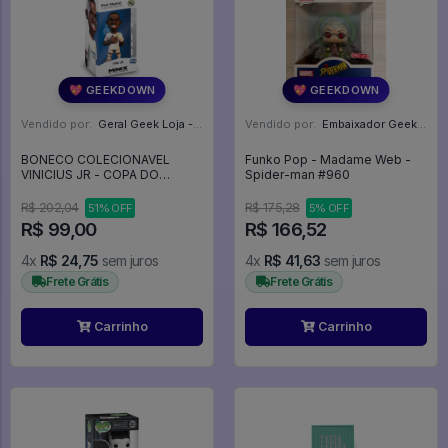
💖 GEEKDOWN
💖 GEEKDOWN
Vendido por:
Geral Geek Loja - SP
Vendido por:
Embaixador Geek - SP
BONECO COLECIONAVEL
Funko Pop - Madame Web -
VINICIUS JR - COPA DO
Spider-man #960
MUNDO 2026 - MINIX - REAL
MADRID -
R$ 202,04
R$ 175,28
51% OFF
5% OFF
R$ 99,00
R$ 166,52
4x
R$ 24,75
sem juros
4x
R$ 41,63
sem juros
Frete Grátis
Frete Grátis
Carrinho
Carrinho