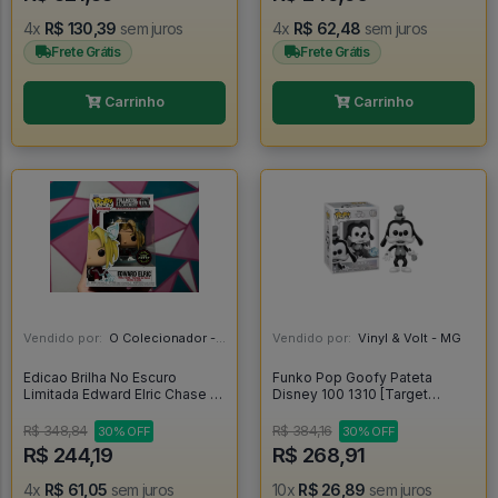
4x
R$ 130,39
sem juros
4x
R$ 62,48
sem juros
Frete Grátis
Frete Grátis
Carrinho
Carrinho
Vendido por:
O Colecionador - SP
Vendido por:
Vinyl & Volt - MG
Edicao Brilha No Escuro
Funko Pop Goofy Pateta
Limitada Edward Elric Chase -
Disney 100 1310 [Target
Fullmetal Alchemist #1179
Exclusive] - Disney #1310
R$ 348,84
R$ 384,16
30% OFF
30% OFF
R$ 244,19
R$ 268,91
4x
R$ 61,05
sem juros
10x
R$ 26,89
sem juros