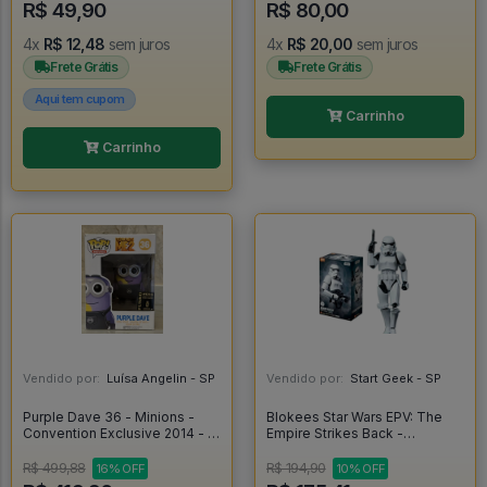
R$ 49,90
R$ 80,00
4x
R$ 12,48
sem juros
4x
R$ 20,00
sem juros
Frete Grátis
Frete Grátis
Aqui tem cupom
Carrinho
Carrinho
Vendido por:
Luísa Angelin - SP
Vendido por:
Start Geek - SP
Purple Dave 36 - Minions -
Blokees Star Wars EPV: The
Convention Exclusive 2014 - -
Empire Strikes Back -
Despicable Me 2 #36
Stormtrooper - Blokees
R$ 499,88
R$ 194,90
16% OFF
10% OFF