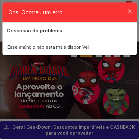
0
×
Ops! Ocorreu um erro
Login
| Entrar
Descrição do problema:
Minha Conta
Esse anúncio não está mais disponível
Geral GeekDown: Descontos imperdíveis e CASHBACK
para você aproveitar