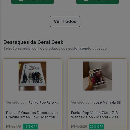
Ver Todos
Destaques da Geral Geek
Seleção especial com os produtos que estão fazendo sucesso
Vendido por:
Funko Pop Raro - SP
Vendido por:
José Maria da Silva Junior - AL
Placas E Quadros Decorativos
Funko Pop Vision 70s - 718 -
Gravura Xmen How I Met Your
Wandavision - Marvel - Visão -
Mother - Xmen
Vingadores - Original -
Wandavision #718
R$ 90,73
R$ 102,28
45% OFF
22% OFF