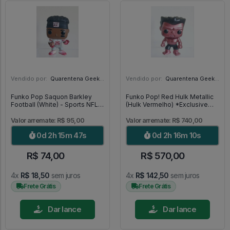
Vendido por:
Quarentena Geek Store - SP
Vendido por:
Quarentena Geek Store - SP
Funko Pop Saquon Barkley
Funko Pop! Red Hulk Metallic
Football (White) - Sports NFL
(Hulk Vermelho) *Exclusive
#118
SDCC 2013* MUITO RARO -
Marvel #31
Valor arremate: R$ 95,00
Valor arremate: R$ 740,00
0d 2h 15m 46s
0d 2h 16m 9s
R$ 74,00
R$ 570,00
4x
R$ 18,50
sem juros
4x
R$ 142,50
sem juros
Frete Grátis
Frete Grátis
Dar lance
Dar lance