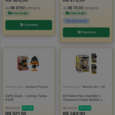
4x
R$ 97,50
sem juros
4x
R$ 70,00
sem juros
Frete Grátis
Frete Grátis
Aqui tem cupom
Carrinho
Carrinho
Vendido por:
Gustavo Pezzini - MG
Vendido por:
Mestra Veri - SP
Daffy Duck - Looney Tunes
Kit Funko Pop Chandler +
#308
Chaveiros Funko Rachel +
Mônica - Friends #1276
R$ 549,00
R$ 301,08
5% OFF
17% OFF
R$ 521,55
R$ 249,90