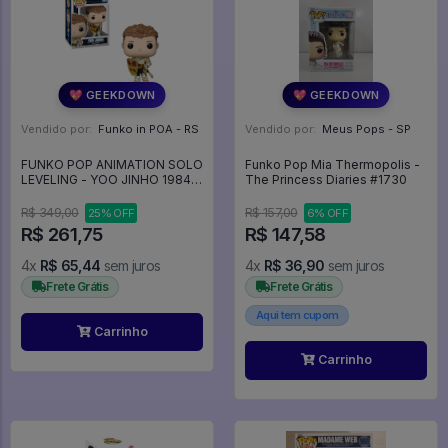
💖 GEEKDOWN
💖 GEEKDOWN
Vendido por:
Funko in POA - RS
Vendido por:
Meus Pops - SP
FUNKO POP ANIMATION SOLO
Funko Pop Mia Thermopolis -
LEVELING - YOO JINHO 1984 -
The Princess Diaries #1730
Animation #1984
R$ 349,00
R$ 157,00
25% OFF
6% OFF
R$ 261,75
R$ 147,58
4x
R$ 65,44
sem juros
4x
R$ 36,90
sem juros
Frete Grátis
Frete Grátis
Aqui tem cupom
Carrinho
Carrinho