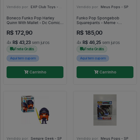
Vendido por:
EXP Club Toys - SP
Vendido por:
Meus Pops - SP
Boneco Funko Pop Harley
Funko Pop Spongebob
Quinn With Mallet - Dc Comics
Squarepants - Meme -
#45
Spongebob Squarepants
R$ 172,90
R$ 185,00
#1752
4x
R$ 43,23
sem juros
4x
R$ 46,25
sem juros
Frete Grátis
Frete Grátis
Aqui tem cupom
Aqui tem cupom
Carrinho
Carrinho
Vendido por:
Sempre Geek - SP
Vendido por:
Meus Pops - SP