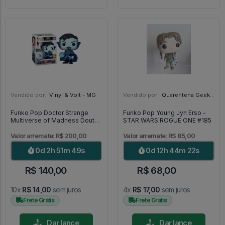
Vendido por:
Vinyl & Volt - MG
Vendido por:
Quarentena Geek Store - SP
Funko Pop Doctor Strange
Funko Pop Young Jyn Erso -
Multiverse of Madness Doutor
STAR WARS ROGUE ONE #185
Estranho Chase 1000 [Limited
Edition] - Doctor Strange
Valor arremate: R$ 200,00
Valor arremate: R$ 85,00
#1000
0d 2h 51m 48s
0d 12h 44m 21s
R$ 140,00
R$ 68,00
10x
R$ 14,00
sem juros
4x
R$ 17,00
sem juros
Frete Grátis
Frete Grátis
Dar lance
Dar lance