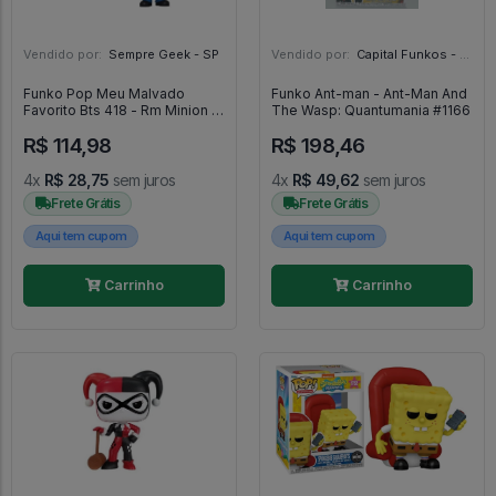
Vendido por:
Sempre Geek - SP
Vendido por:
Capital Funkos - DF
Funko Pop Meu Malvado
Funko Ant-man - Ant-Man And
Favorito Bts 418 - Rm Minion -
The Wasp: Quantumania #1166
BTS #418
R$ 114,98
R$ 198,46
4x
R$ 28,75
sem juros
4x
R$ 49,62
sem juros
Frete Grátis
Frete Grátis
Aqui tem cupom
Aqui tem cupom
Carrinho
Carrinho