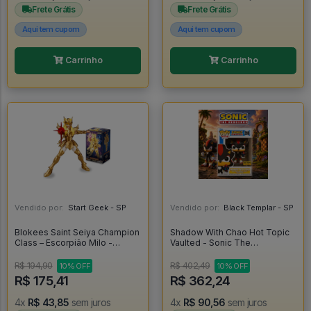
Frete Grátis
Frete Grátis
Aqui tem cupom
Aqui tem cupom
Carrinho
Carrinho
Vendido por:
Start Geek - SP
Vendido por:
Black Templar - SP
Blokees Saint Seiya Champion
Shadow With Chao Hot Topic
Class – Escorpião Milo -
Vaulted - Sonic The
Blokees
Hedgehog - ### #288
R$ 194,90
R$ 402,49
10% OFF
10% OFF
R$ 175,41
R$ 362,24
4x
R$ 43,85
sem juros
4x
R$ 90,56
sem juros