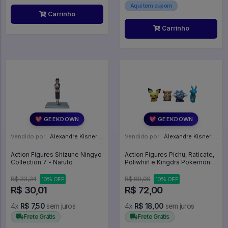
Aqui tem cupom
Carrinho
Carrinho
💖 GEEKDOWN
💖 GEEKDOWN
Vendido por:
Alexandre Kisner - PR
Vendido por:
Alexandre Kisner - PR
Action Figures Shizune Ningyo
Action Figures Pichu, Raticate,
Collection 7 - Naruto
Poliwhirl e Kingdra Pokemon
Finger Puppet - Pokemon
R$ 33,34
R$ 80,00
10% OFF
10% OFF
R$ 30,01
R$ 72,00
4x
R$ 7,50
sem juros
4x
R$ 18,00
sem juros
Frete Grátis
Frete Grátis