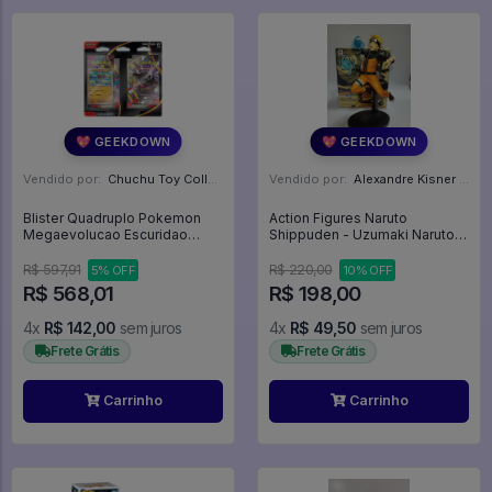
💖 GEEKDOWN
💖 GEEKDOWN
Vendido por:
Chuchu Toy Collection - SP
Vendido por:
Alexandre Kisner - PR
Blister Quadruplo Pokemon
Action Figures Naruto
Megaevolucao Escuridao
Shippuden - Uzumaki Naruto
Absoluta Cx12 - Pokemon TCG
Rasengan - Vibration Stars
#4
(banpresto) - Naruto
R$ 597,91
R$ 220,00
5% OFF
10% OFF
Shippuden
R$ 568,01
R$ 198,00
4x
R$ 142,00
sem juros
4x
R$ 49,50
sem juros
Frete Grátis
Frete Grátis
Carrinho
Carrinho