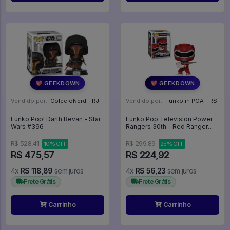
💖 GEEKDOWN
💖 GEEKDOWN
Vendido por:
ColecioNerd - RJ
Vendido por:
Funko in POA - RS
Funko Pop! Darth Revan - Star
Funko Pop Television Power
Wars #396
Rangers 30th - Red Ranger
1374 Vermelho - Television
#1374
R$ 528,41
R$ 299,89
10% OFF
25% OFF
R$ 475,57
R$ 224,92
4x
R$ 118,89
sem juros
4x
R$ 56,23
sem juros
Frete Grátis
Frete Grátis
Carrinho
Carrinho