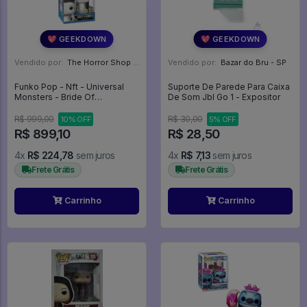
💖 GEEKDOWN
💖 GEEKDOWN
Vendido por:
The Horror Shop - Colecionáveis - MG
Vendido por:
Bazar do Bru - SP
Funko Pop - Nft - Universal
Suporte De Parede Para Caixa
Monsters - Bride Of
De Som Jbl Go 1 - Expositor
Frankenstein (1600 Unidades)
- Universal Monsters #323
R$ 999,00
R$ 30,00
10% OFF
5% OFF
R$ 899,10
R$ 28,50
4x
R$ 224,78
sem juros
4x
R$ 7,13
sem juros
Frete Grátis
Frete Grátis
Carrinho
Carrinho