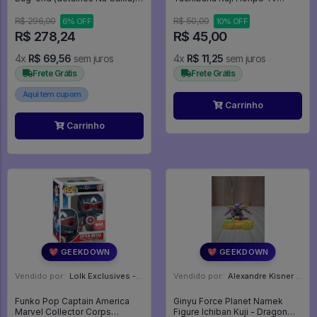
The Lord Of The Rings #1
Anime Free! Sugar Cake -
FREE!
R$ 296,00
R$ 50,00
6% OFF
10% OFF
R$ 278,24
R$ 45,00
4x
R$ 69,56
sem juros
4x
R$ 11,25
sem juros
Frete Grátis
Frete Grátis
Aqui tem cupom
Carrinho
Carrinho
💖 GEEKDOWN
💖 GEEKDOWN
Vendido por:
Lolk Exclusives - SP
Vendido por:
Alexandre Kisner - PR
Funko Pop Captain America
Ginyu Force Planet Namek
Marvel Collector Corps
Figure Ichiban Kuji - Dragon