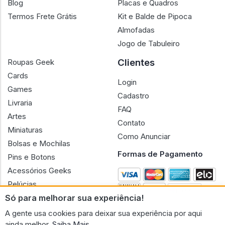
Blog
Placas e Quadros
Termos Frete Grátis
Kit e Balde de Pipoca
Almofadas
Jogo de Tabuleiro
Clientes
Roupas Geek
Cards
Login
Games
Cadastro
Livraria
FAQ
Artes
Contato
Miniaturas
Como Anunciar
Bolsas e Mochilas
Formas de Pagamento
Pins e Botons
Acessórios Geeks
Pelúcias
Só para melhorar sua experiência!
Bonecas
A gente usa cookies para deixar sua experiência por aqui
ainda melhor.
Saiba Mais.