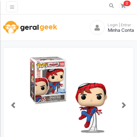
0
Login
| Entrar
Minha Conta
Previous
Next