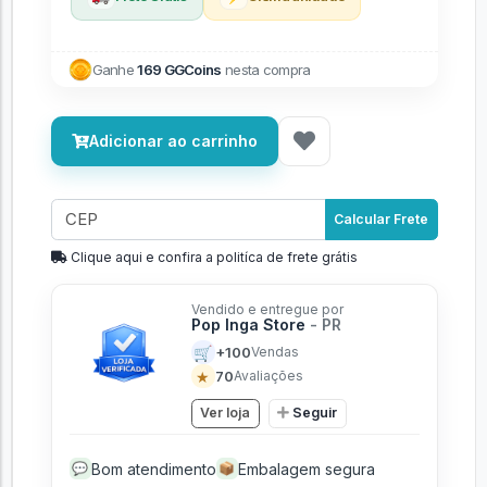
Ganhe
169 GGCoins
nesta compra
Adicionar ao carrinho
Calcular Frete
Clique aqui e confira a politíca de frete grátis
Vendido e entregue por
Pop Inga Store
- PR
🛒
+100
Vendas
★
70
Avaliações
Ver loja
Seguir
Bom atendimento
Embalagem segura
💬
📦