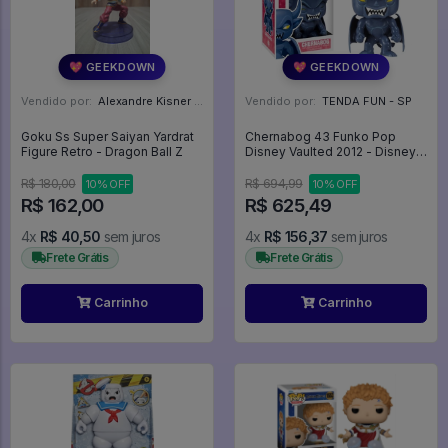
💖 GEEKDOWN
💖 GEEKDOWN
Vendido por:
Alexandre Kisner - PR
Vendido por:
TENDA FUN - SP
Goku Ss Super Saiyan Yardrat
Chernabog 43 Funko Pop
Figure Retro - Dragon Ball Z
Disney Vaulted 2012 - Disney
Fantasia - #43 - Funko Pop -
#43 - FUNKO POP #43
R$ 180,00
R$ 694,99
10% OFF
10% OFF
R$ 162,00
R$ 625,49
4x
R$ 40,50
sem juros
4x
R$ 156,37
sem juros
Frete Grátis
Frete Grátis
Carrinho
Carrinho