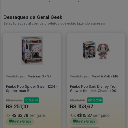
Destaques da Geral Geek
Seleção especial com os produtos que estão fazendo sucesso
Vendido por:
Vinicius S - SP
Vendido por:
Vinyl & Volt - MG
Funko Pop Spider Gwen 1224 -
Funko Pop Sark Disney Tron
Spider-man #1
Glow in the dark Chase 490
[Limited Edition] - Disney
#490
R$ 279,00
R$ 384,18
10% OFF
60% OFF
R$ 251,10
R$ 153,67
4x
R$ 62,78
sem juros
10x
R$ 15,37
sem juros
Frete Grátis
Frete Grátis