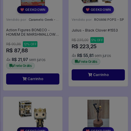
💖 GEEKDOWN
💖 GEEKDOWN
Vendido por:
Caramelo Geek - DF
Vendido por:
ROVANI POPS - SP
Action Figures BONECO -
Julius - Black Clover #1553
HOMEM DE MARSHMALLOW -
GHOSTBUSTERS - Os Caça-
R$ 235,00
5% OFF
Fantasmas
R$ 99,86
12% OFF
R$ 223,25
R$ 87,88
4x
R$ 55,81
sem juros
4x
R$ 21,97
sem juros
Frete Grátis
Frete Grátis
Carrinho
Carrinho
💖 GEEKDOWN
💖 GEEKDOWN