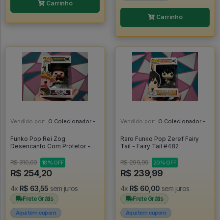
Carrinho
Carrinho
Vendido por:
O Colecionador - SP
Vendido por:
O Colecionador - SP
Funko Pop Rei Zog
Raro Funko Pop Zeref Fairy
Desencanto Com Protetor -
Tail - Fairy Tail #482
Disenchantment #594
R$ 310,00
R$ 299,99
18% OFF
20% OFF
R$ 254,20
R$ 239,99
4x
R$ 63,55
sem juros
4x
R$ 60,00
sem juros
Frete Grátis
Frete Grátis
Aqui tem cupom
Aqui tem cupom