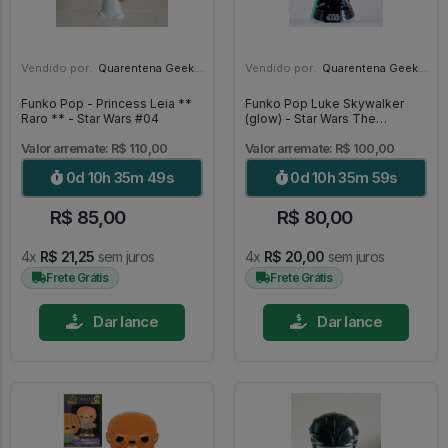
Vendido por:
Quarentena Geek Store - SP
Vendido por:
Quarentena Geek Store - SP
Funko Pop - Princess Leia **
Funko Pop Luke Skywalker
Raro ** - Star Wars #04
(glow) - Star Wars The
Mandalorian #501
Valor arremate: R$ 110,00
Valor arremate: R$ 100,00
0d 10h 35m 47s
0d 10h 35m 57s
R$ 85,00
R$ 80,00
4x
R$ 21,25
sem juros
4x
R$ 20,00
sem juros
Frete Grátis
Frete Grátis
Dar lance
Dar lance