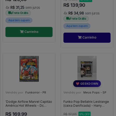
R$ 139,90
4x
R$ 31,25
sem juros
Frete Grátis
4x
R$ 34,98
sem juros
Frete Grátis
Aqui tem cupom
Aqui tem cupom
Carrinho
Carrinho
💖 GEEKDOWN
Vendido por:
Funkorror - PR
Vendido por:
Meus Pops - SP
'Dodge Airflow Marvel Capitão
Funko Pop Bellatrix Lestrange
América Hot Wheels - Dc
(caixa Danificada) - Harry
Capitao America
Potter #35
R$ 169,99
R$ 151,65
9% OFF