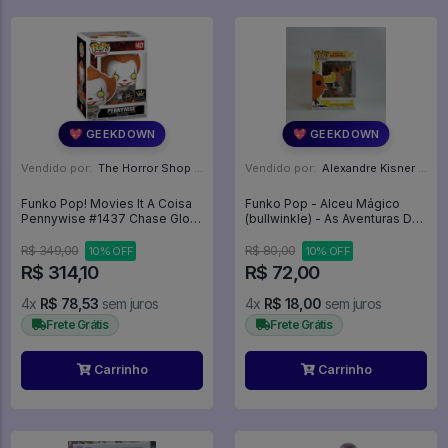
💖 GEEKDOWN
💖 GEEKDOWN
Vendido por:
The Horror Shop - Colecionáveis - MG
Vendido por:
Alexandre Kisner - PR
Funko Pop! Movies It A Coisa
Funko Pop - Alceu Mágico
Pennywise #1437 Chase Glow
(bullwinkle) - As Aventuras De
Exclusivo - IT A Coisa #1437
Alceu E Dentinho #447
R$ 349,00
R$ 80,00
10% OFF
10% OFF
R$ 314,10
R$ 72,00
4x
R$ 78,53
sem juros
4x
R$ 18,00
sem juros
Frete Grátis
Frete Grátis
Carrinho
Carrinho