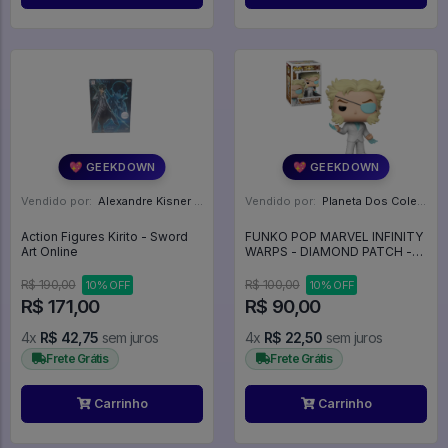
💖 GEEKDOWN
💖 GEEKDOWN
Vendido por:
Alexandre Kisner - PR
Vendido por:
Planeta Dos Colecionaveis - SP
Action Figures Kirito - Sword
FUNKO POP MARVEL INFINITY
Art Online
WARPS - DIAMOND PATCH -
FUNKO POP #861
R$ 190,00
R$ 100,00
10% OFF
10% OFF
R$ 171,00
R$ 90,00
4x
R$ 42,75
sem juros
4x
R$ 22,50
sem juros
Frete Grátis
Frete Grátis
Carrinho
Carrinho