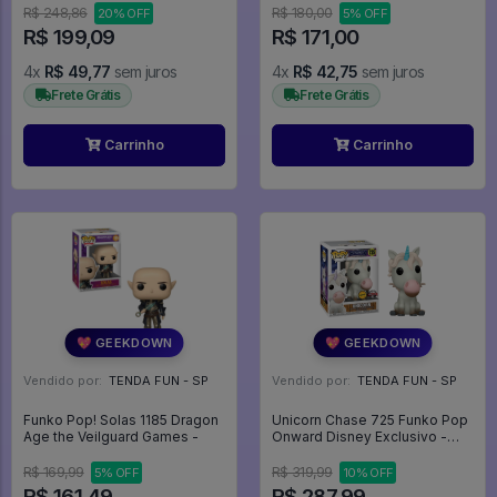
R$ 248,86
R$ 180,00
20% OFF
5% OFF
R$ 199,09
R$ 171,00
4x
R$ 49,77
sem juros
4x
R$ 42,75
sem juros
Frete Grátis
Frete Grátis
Carrinho
Carrinho
💖 GEEKDOWN
💖 GEEKDOWN
Vendido por:
TENDA FUN - SP
Vendido por:
TENDA FUN - SP
Funko Pop! Solas 1185 Dragon
Unicorn Chase 725 Funko Pop
Age the Veilguard Games -
Onward Disney Exclusivo -
Onward - #189 - Funko Pop -
#189 - FUNKO POP #189
R$ 169,99
R$ 319,99
5% OFF
10% OFF
R$ 161,49
R$ 287,99