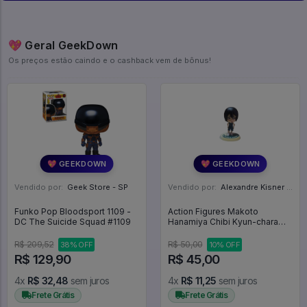
💖 Geral GeekDown
Os preços estão caindo e o cashback vem de bônus!
💖 GEEKDOWN
💖 GEEKDOWN
Vendido por:
Geek Store - SP
Vendido por:
Alexandre Kisner - PR
Funko Pop Bloodsport 1109 -
Action Figures Makoto
DC The Suicide Squad #1109
Hanamiya Chibi Kyun-chara
Ichiban Kuji Kuroko No Basket
- Yousen & Other Schools -
R$ 209,52
R$ 50,00
38% OFF
10% OFF
Kuroko No Basket
R$ 129,90
R$ 45,00
4x
R$ 32,48
sem juros
4x
R$ 11,25
sem juros
Frete Grátis
Frete Grátis