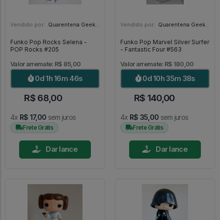
Vendido por:
Quarentena Geek Store - SP
Vendido por:
Quarentena Geek Store - SP
Funko Pop Rocks Selena -
Funko Pop Marvel Silver Surfer
POP Rocks #205
- Fantastic Four #563
Valor arremate: R$ 85,00
Valor arremate: R$ 180,00
0d 1h 16m 44s
0d 10h 35m 36s
R$ 68,00
R$ 140,00
4x
R$ 17,00
sem juros
4x
R$ 35,00
sem juros
Frete Grátis
Frete Grátis
Dar lance
Dar lance