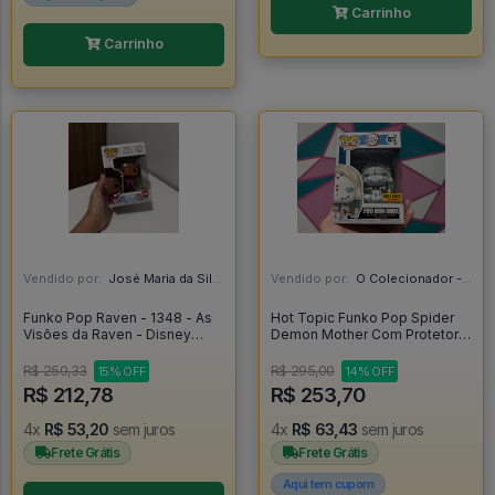
Carrinho
Carrinho
Vendido por:
José Maria da Silva Junior - AL
Vendido por:
O Colecionador - SP
Funko Pop Raven - 1348 - As
Hot Topic Funko Pop Spider
Visões da Raven - Disney
Demon Mother Com Protetor -
Channel - Thats So Raven -
Demon Slayer #1573
Raven Baxter - Disney 100
R$ 250,33
R$ 295,00
15% OFF
14% OFF
#1348
R$ 212,78
R$ 253,70
4x
R$ 53,20
sem juros
4x
R$ 63,43
sem juros
Frete Grátis
Frete Grátis
Aqui tem cupom