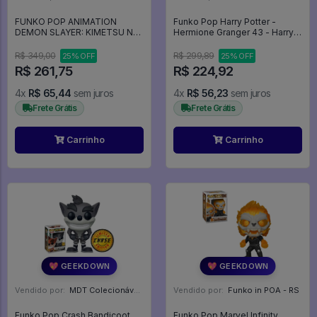
FUNKO POP ANIMATION
Funko Pop Harry Potter -
DEMON SLAYER: KIMETSU NO
Hermione Granger 43 - Harry
YAIBA EXCLUSIVE - YUSHIRO
Potter #43
1431 - Animation #1431
R$ 349,00
R$ 299,89
25% OFF
25% OFF
R$ 261,75
R$ 224,92
4x
R$ 65,44
sem juros
4x
R$ 56,23
sem juros
Frete Grátis
Frete Grátis
Carrinho
Carrinho
💖 GEEKDOWN
💖 GEEKDOWN
Vendido por:
MDT Colecionáveis - DF
Vendido por:
Funko in POA - RS
Funko Pop Crash Bandicoot
Funko Pop Marvel Infinity