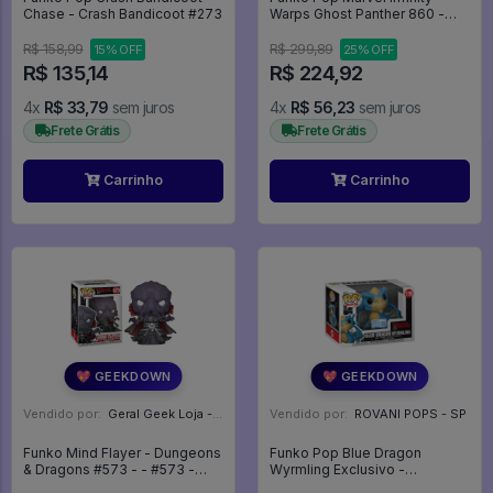
Chase - Crash Bandicoot #273
Warps Ghost Panther 860 -
Promo150 - Marvel #860
R$ 158,99
R$ 299,89
15% OFF
25% OFF
R$ 135,14
R$ 224,92
4x
R$ 33,79
sem juros
4x
R$ 56,23
sem juros
Frete Grátis
Frete Grátis
Carrinho
Carrinho
💖 GEEKDOWN
💖 GEEKDOWN
Vendido por:
Geral Geek Loja - SP
Vendido por:
ROVANI POPS - SP
Funko Mind Flayer - Dungeons
Funko Pop Blue Dragon
& Dragons #573 - - #573 -
Wyrmling Exclusivo -
FUNKO POP #573573
Dungeons & Dragons #1199