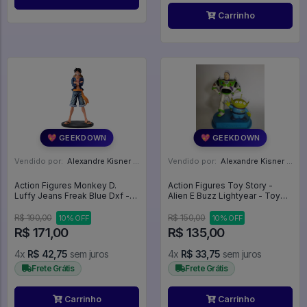
Carrinho
💖 GEEKDOWN
💖 GEEKDOWN
Vendido por:
Alexandre Kisner - PR
Vendido por:
Alexandre Kisner - PR
Action Figures Monkey D.
Action Figures Toy Story -
Luffy Jeans Freak Blue Dxf -
Alien E Buzz Lightyear - Toy
One Piece
Story
R$ 190,00
R$ 150,00
10% OFF
10% OFF
R$ 171,00
R$ 135,00
4x
R$ 42,75
sem juros
4x
R$ 33,75
sem juros
Frete Grátis
Frete Grátis
Carrinho
Carrinho