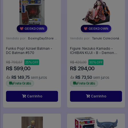
💖 GEEKDOWN
💖 GEEKDOWN
Vendido por:
BoxingDayStore - GO
Vendido por:
Tanuki Colecionáveis - SP
Funko Pop! Azrael Batman -
Figure: Nezuko Kamado -
DC Batman #570
ICHIBAN KUJI - B - Demon
Slayer:Kimetsu No Yaiba
R$ 798,67
R$ 420,00
25% OFF
30% OFF
R$ 599,00
R$ 294,00
4x
R$ 149,75
sem juros
4x
R$ 73,50
sem juros
Frete Grátis
Frete Grátis
Carrinho
Carrinho