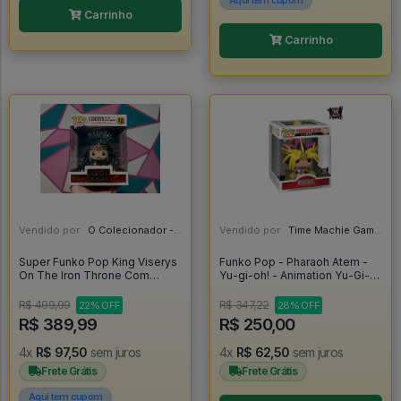
Aqui tem cupom
Carrinho
Carrinho
Vendido por:
O Colecionador - SP
Vendido por:
Time Machie Games | Nerd Store - SP
Super Funko Pop King Viserys
Funko Pop - Pharaoh Atem -
On The Iron Throne Com
Yu-gi-oh! - Animation Yu-Gi-
Protetor - House Of The
Oh! #1059
Dragon #12
R$ 499,99
R$ 347,22
22% OFF
28% OFF
R$ 389,99
R$ 250,00
4x
R$ 97,50
sem juros
4x
R$ 62,50
sem juros
Frete Grátis
Frete Grátis
Aqui tem cupom