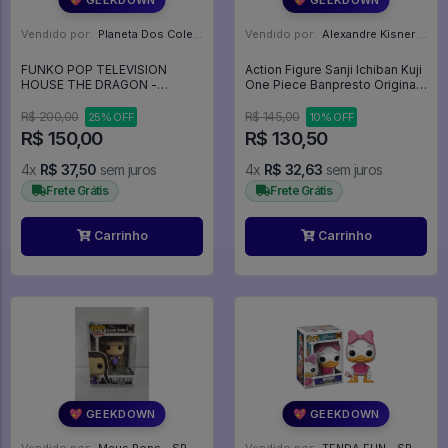
Vendido por:
Planeta Dos Colecionaveis - SP
Vendido por:
Alexandre Kisner - PR
FUNKO POP TELEVISION
Action Figure Sanji Ichiban Kuji
HOUSE THE DRAGON -
One Piece Banpresto Original
VISERYS TARGARYEN ( CAIXA
15cm - One Piece
COM DETALHE) - Funko POP!
R$ 200,00
R$ 145,00
25% OFF
10% OFF
#02
R$ 150,00
R$ 130,50
4x
R$ 37,50
sem juros
4x
R$ 32,63
sem juros
Frete Grátis
Frete Grátis
Carrinho
Carrinho
💖 GEEKDOWN
💖 GEEKDOWN