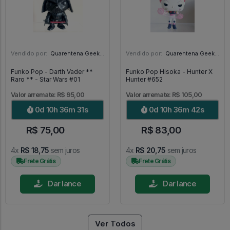
Vendido por:
Quarentena Geek Store - SP
Vendido por:
Quarentena Geek Store - SP
Funko Pop - Darth Vader **
Funko Pop Hisoka - Hunter X
Raro ** - Star Wars #01
Hunter #652
Valor arremate: R$ 95,00
Valor arremate: R$ 105,00
0d 10h 36m 29s
0d 10h 36m 40s
R$ 75,00
R$ 83,00
4x
R$ 18,75
sem juros
4x
R$ 20,75
sem juros
Frete Grátis
Frete Grátis
Dar lance
Dar lance
Ver Todos