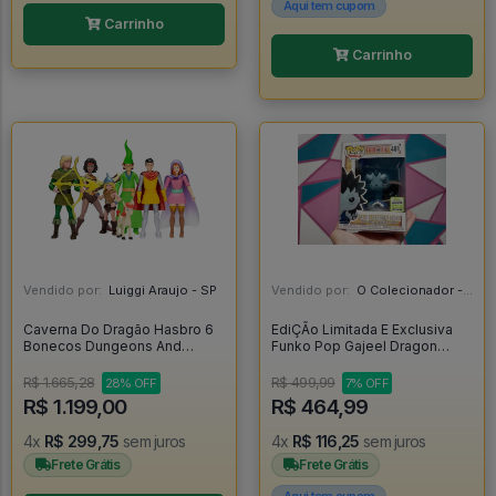
Aqui tem cupom
Carrinho
Carrinho
Vendido por:
Luiggi Araujo - SP
Vendido por:
O Colecionador - SP
Caverna Do Dragão Hasbro 6
EdiÇÃo Limitada E Exclusiva
Bonecos Dungeons And
Funko Pop Gajeel Dragon
Dragons Cartoon - Caverna Do
Force - Fairy Tail #481
Dragão
R$ 1.665,28
R$ 499,99
28% OFF
7% OFF
R$ 1.199,00
R$ 464,99
4x
R$ 299,75
sem juros
4x
R$ 116,25
sem juros
Frete Grátis
Frete Grátis