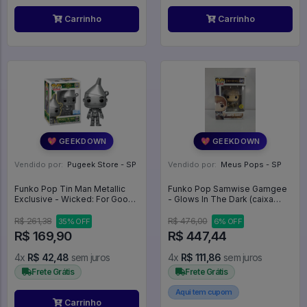
Carrinho
Carrinho
💖 GEEKDOWN
💖 GEEKDOWN
Vendido por:
Pugeek Store - SP
Vendido por:
Meus Pops - SP
Funko Pop Tin Man Metallic
Funko Pop Samwise Gamgee
Exclusive - Wicked: For Good
- Glows In The Dark (caixa
#1931
Danificada) - The Lord Of The
Rings #445
R$ 261,38
R$ 476,00
35% OFF
6% OFF
R$ 169,90
R$ 447,44
4x
R$ 42,48
sem juros
4x
R$ 111,86
sem juros
Frete Grátis
Frete Grátis
Aqui tem cupom
Carrinho