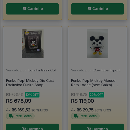
Carrinho
Carrinho
Vendido por:
Lojinha Geek Colecionáveis - DF
Vendido por:
Covil dos Importados - SP
Funko Pop! Mickey Die Cast
Funko Pop Mickey Mouse
Exclusivo Funko Shop!
Raro Loose (sem Caixa) -
(lacrado) - Mickey #07
Disney #64
R$ 753,43
R$ 148,75
10% OFF
20% OFF
R$ 678,09
R$ 119,00
4x
R$ 169,52
sem juros
4x
R$ 29,75
sem juros
Frete Grátis
Frete Grátis
Carrinho
Carrinho