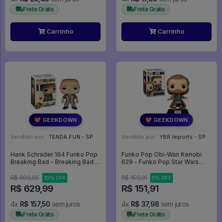
Frete Grátis
Frete Grátis
Carrinho
Carrinho
💖 GEEKDOWN
💖 GEEKDOWN
Vendido por:
TENDA FUN - SP
Vendido por:
YBR Imports - SP
Hank Schrader 164 Funko Pop
Funko Pop Obi-Wan Kenobi
Breaking Bad - Breaking Bad -
629 - Funko Pop Star Wars
#164 - Funko Pop - #164 -
#629
FUNKO POP #164
R$ 699,99
R$ 159,91
10% OFF
5% OFF
R$ 629,99
R$ 151,91
4x
R$ 157,50
sem juros
4x
R$ 37,98
sem juros
Frete Grátis
Frete Grátis