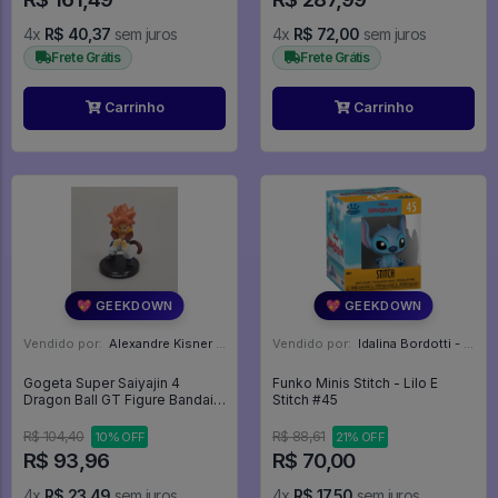
4x
R$ 40,37
sem juros
4x
R$ 72,00
sem juros
Frete Grátis
Frete Grátis
Carrinho
Carrinho
💖 GEEKDOWN
💖 GEEKDOWN
Vendido por:
Alexandre Kisner - PR
Vendido por:
Idalina Bordotti - SP
Gogeta Super Saiyajin 4
Funko Minis Stitch - Lilo E
Dragon Ball GT Figure Bandai
Stitch #45
Deformation - Dragon Ball Z
R$ 104,40
R$ 88,61
10% OFF
21% OFF
R$ 93,96
R$ 70,00
4x
R$ 23,49
sem juros
4x
R$ 17,50
sem juros