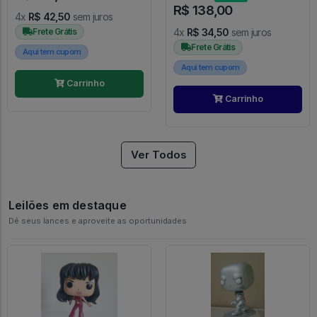
R$ 138,00
4x
R$ 42,50
sem juros
Frete Grátis
4x
R$ 34,50
sem juros
Frete Grátis
Aqui tem cupom
Aqui tem cupom
Carrinho
Carrinho
Ver Todos
Leilões em destaque
Dê seus lances e aproveite as oportunidades