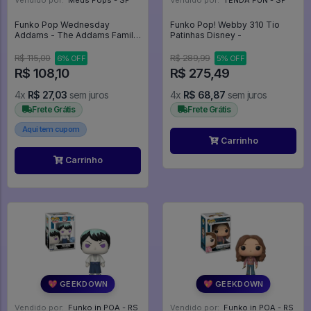
Vendido por:
Meus Pops - SP
Vendido por:
TENDA FUN - SP
Funko Pop Wednesday
Funko Pop! Webby 310 Tio
Addams - The Addams Family
Patinhas Disney -
#1549
R$ 115,00
R$ 289,99
6% OFF
5% OFF
R$ 108,10
R$ 275,49
4x
R$ 27,03
sem juros
4x
R$ 68,87
sem juros
Frete Grátis
Frete Grátis
Aqui tem cupom
Carrinho
Carrinho
💖 GEEKDOWN
💖 GEEKDOWN
Vendido por:
Funko in POA - RS
Vendido por:
Funko in POA - RS