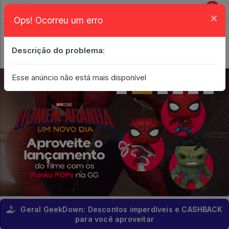
0
×
Ops! Ocorreu um erro
Login
| Entrar
Descrição do problema:
Minha Conta
Esse anúncio não está mais disponível
Geral GeekDown: Descontos imperdíveis e CASHBACK
para você aproveitar