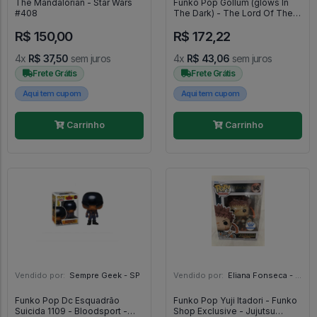
The Mandalorian - Star Wars
Funko Pop Gollum (glows In
#408
The Dark) - The Lord Of The
Rings #1831
R$ 150,00
R$ 172,22
4x
R$ 37,50
sem juros
4x
R$ 43,06
sem juros
Frete Grátis
Frete Grátis
Aqui tem cupom
Aqui tem cupom
Carrinho
Carrinho
Vendido por:
Sempre Geek - SP
Vendido por:
Eliana Fonseca - SP
Funko Pop Dc Esquadrão
Funko Pop Yuji Itadori - Funko
Suicida 1109 - Bloodsport -
Shop Exclusive - Jujutsu