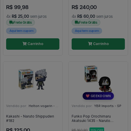
Esquadrão Suicida #1109
Kaisen - #1645 - FUNKO POP
R$ 99,98
R$ 240,00
#1645
4x
R$ 25,00
sem juros
4x
R$ 60,00
sem juros
Frete Grátis
Frete Grátis
Aqui tem cupom
Aqui tem cupom
Carrinho
Carrinho
💖 GEEKDOWN
Vendido por:
Helton vogarin - SP
Vendido por:
YBR Imports - SP
Kakashi - Naruto Shippuden
Funko Pop Orochimaru
#182
Akatsuki 1435 - Naruto
Shippuden #1435
R$ 125,00
R$ 160,80
13% OFF