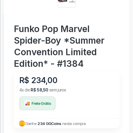
Funko Pop Marvel
Spider-Boy *Summer
Convention Limited
Edition* - #1384
R$ 234,00
4x de
R$ 58,50
sem juros
🚚
Frete Grátis
Ganhe
234 GGCoins
nesta compra