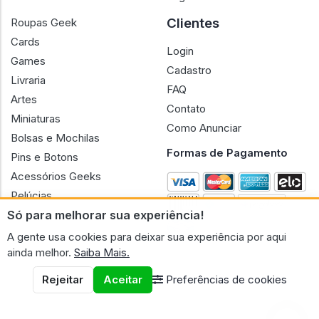
Clientes
Roupas Geek
Cards
Login
Games
Cadastro
Livraria
FAQ
Artes
Contato
Miniaturas
Como Anunciar
Bolsas e Mochilas
Formas de Pagamento
Pins e Botons
Acessórios Geeks
Pelúcias
Só para melhorar sua experiência!
Bonecas
A gente usa cookies para deixar sua experiência por aqui
ainda melhor.
Saiba Mais.
Rejeitar
Aceitar
Preferências de cookies
CNPJ n.º 30.220.458/0001-17 - GERAL GEEK PORTAL ELETRONICO
LTDA.