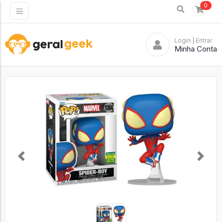
0
Login
| Entrar
Minha Conta
Previous
Next