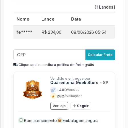
[1 Lances]
Nome
Lance
Data
fe*****
R$ 234,00
08/06/2026 05:54
Calcular Frete
Clique aqui e confira a politíca de frete grátis
Vendido e entregue por
Quarentena Geek Store
- SP
🛒
+400
Vendas
★
282
Avaliações
Ver loja
Seguir
Bom atendimento
Embalagem segura
💬
📦