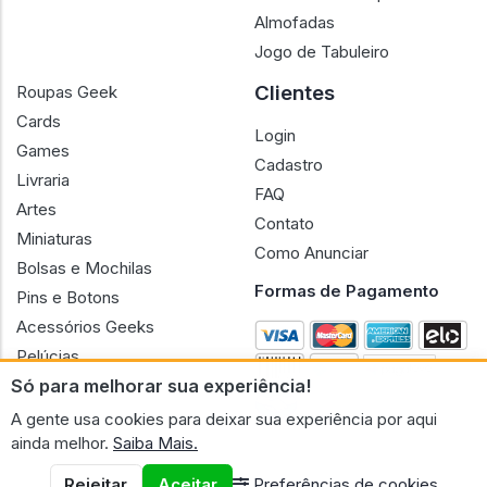
Almofadas
Jogo de Tabuleiro
Clientes
Roupas Geek
Cards
Login
Games
Cadastro
Livraria
FAQ
Artes
Contato
Miniaturas
Como Anunciar
Bolsas e Mochilas
Formas de Pagamento
Pins e Botons
Acessórios Geeks
Pelúcias
Só para melhorar sua experiência!
Bonecas
A gente usa cookies para deixar sua experiência por aqui
ainda melhor.
Saiba Mais.
Rejeitar
Aceitar
Preferências de cookies