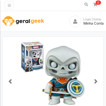
0
Login
| Entrar
Minha Conta
Previous
Next