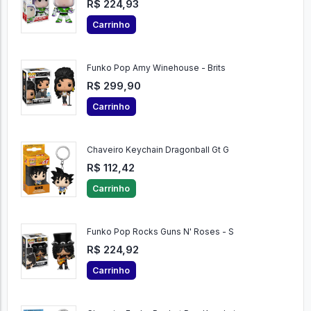
R$ 224,93
Carrinho
Funko Pop Amy Winehouse - Brits
R$ 299,90
Carrinho
Chaveiro Keychain Dragonball Gt G
R$ 112,42
Carrinho
Funko Pop Rocks Guns N' Roses - S
R$ 224,92
Carrinho