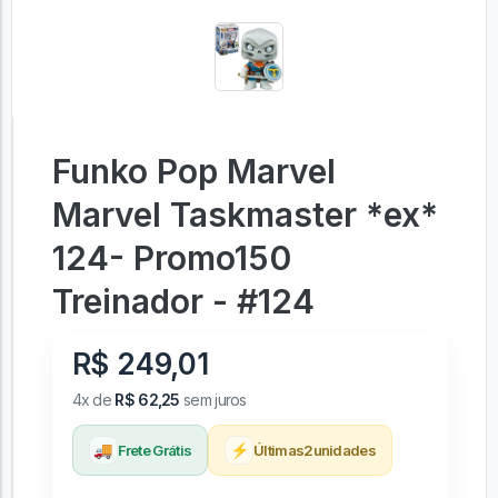
Funko Pop Marvel
Marvel Taskmaster *ex*
124- Promo150
Treinador - #124
R$ 249,01
4x de
R$ 62,25
sem juros
🚚
⚡
Frete Grátis
Últimas
2
unidades