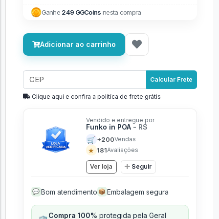
Ganhe
249 GGCoins
nesta compra
Adicionar ao carrinho
Calcular Frete
Clique aqui e confira a politíca de frete grátis
Vendido e entregue por
Funko in POA
- RS
🛒
+200
Vendas
★
181
Avaliações
Ver loja
Seguir
Bom atendimento
Embalagem segura
💬
📦
Compra 100%
protegida pela Geral