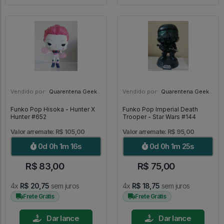
Vendido por:
Quarentena Geek Store - SP
Vendido por:
Quarentena Geek Store - SP
Funko Pop Hisoka - Hunter X
Funko Pop Imperial Death
Hunter #652
Trooper - Star Wars #144
Valor arremate: R$ 105,00
Valor arremate: R$ 95,00
0d 0h 1m 14s
0d 0h 1m 23s
R$ 83,00
R$ 75,00
4x
R$ 20,75
sem juros
4x
R$ 18,75
sem juros
Frete Grátis
Frete Grátis
Dar lance
Dar lance