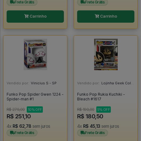
Frete Grátis
Frete Grátis
Carrinho
Carrinho
Vendido por:
Vinicius S - SP
Vendido por:
Lojinha Geek Colecionáveis - DF
Funko Pop Spider Gwen 1224 -
Funko Pop Rukia Kuchiki -
Spider-man #1
Bleach #1617
R$ 279,00
R$ 190,00
10% OFF
5% OFF
R$ 251,10
R$ 180,50
4x
R$ 62,78
sem juros
4x
R$ 45,13
sem juros
Frete Grátis
Frete Grátis