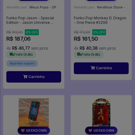
Vendido por:
Meus Pops - SP
Vendido por:
Nerdilium Store - SP
Funko Pop Jason - Special
Funko Pop Monkey D. Dragon
Edition - Jason Universe
- One Piece #2206
#2034
R$ 199,00
R$ 170,00
6% OFF
5% OFF
R$ 187,06
R$ 161,50
4x
R$ 46,77
sem juros
4x
R$ 40,38
sem juros
Frete Grátis
Frete Grátis
Aqui tem cupom
Carrinho
Carrinho
💖 GEEKDOWN
💖 GEEKDOWN