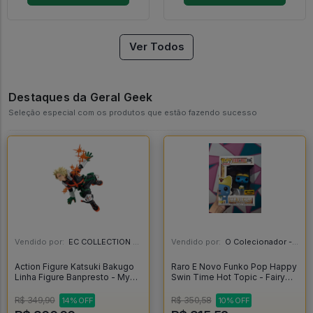
Ver Todos
Destaques da Geral Geek
Seleção especial com os produtos que estão fazendo sucesso
Vendido por:
EC COLLECTION - SP
Vendido por:
O Colecionador - SP
Action Figure Katsuki Bakugo
Raro E Novo Funko Pop Happy
Linha Figure Banpresto - My
Swin Time Hot Topic - Fairy
Hero Academia - My Hero
Tail #286
Academia
R$ 349,90
R$ 350,58
14% OFF
10% OFF