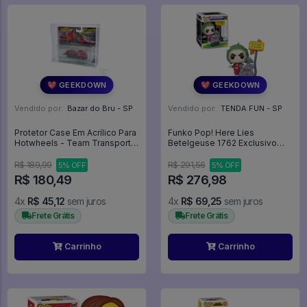
💖 GEEKDOWN
💖 GEEKDOWN
Vendido por:
Bazar do Bru - SP
Vendido por:
TENDA FUN - SP
Protetor Case Em Acrílico Para
Funko Pop! Here Lies
Hotwheels - Team Transport -
Betelgeuse 1762 Exclusivo
Expositor
Deluxe Beetlejuice -
R$ 189,99
R$ 291,56
5% OFF
5% OFF
R$ 180,49
R$ 276,98
4x
R$ 45,12
sem juros
4x
R$ 69,25
sem juros
Frete Grátis
Frete Grátis
Carrinho
Carrinho