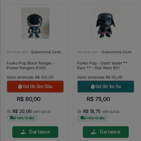
Vendido por:
Quarentena Geek Store - SP
Vendido por:
Quarentena Geek Store - SP
Funko Pop Black Ranger -
Funko Pop - Darth Vader **
Power Rangers #396
Raro ** - Star Wars #01
Valor arremate: R$ 100,00
Valor arremate: R$ 95,00
0d 0h 0m 53s
0d 0h 1m 3s
R$ 80,00
R$ 75,00
4x
R$ 20,00
sem juros
4x
R$ 18,75
sem juros
Frete Grátis
Frete Grátis
Dar lance
Dar lance