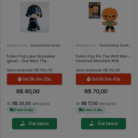
Vendido por:
Quarentena Geek Store - SP
Vendido por:
Quarentena Geek Store - SP
Funko Pop Luke Skywalker
Funko Pop Pin The Wolf Man -
(glow) - Star Wars The
Universal Monsters #08
Mandalorian #501
Valor arremate: R$ 100,00
Valor arremate: R$ 90,00
0d 0h 0m 31s
0d 0h 0m 41s
R$ 80,00
R$ 70,00
4x
R$ 20,00
sem juros
4x
R$ 17,50
sem juros
Frete Grátis
Frete Grátis
Dar lance
Dar lance