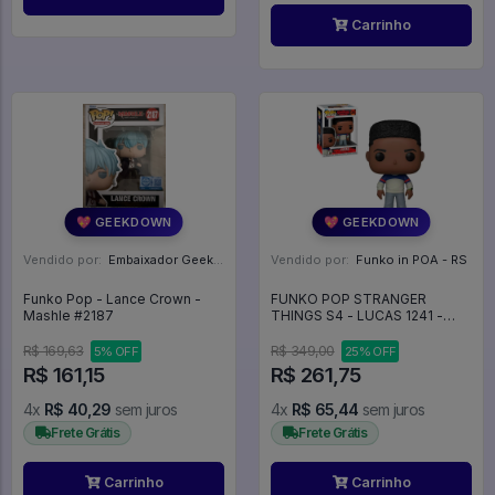
Carrinho
💖 GEEKDOWN
💖 GEEKDOWN
Vendido por:
Embaixador Geek - SP
Vendido por:
Funko in POA - RS
Funko Pop - Lance Crown -
FUNKO POP STRANGER
Mashle #2187
THINGS S4 - LUCAS 1241 -
Television #1241
R$ 169,63
R$ 349,00
5% OFF
25% OFF
R$ 161,15
R$ 261,75
4x
R$ 40,29
sem juros
4x
R$ 65,44
sem juros
Frete Grátis
Frete Grátis
Carrinho
Carrinho