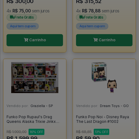
R$ 300,00
R$ 315,52
4x
R$ 75,00
sem juros
4x
R$ 78,88
sem juros
Frete Grátis
Frete Grátis
Aqui tem cupom
Aqui tem cupom
Carrinho
Carrinho
Vendido por:
Graziella - SP
Vendido por:
Dream Toys - GO
Funko Pop Rupaul's Drag
Funko Pop Noi - Disney Raya
Queens Alaska Trixie Jinkx
The Last Dragon #1002
Katya Adore Sharon Shangela
Pabllo Drags - Rupaul Drags
R$ 1.900,00
R$ 68,85
16% OFF
13% OFF
Race #1
R$ 1.599,99
R$ 59,90