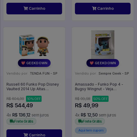
Carrinho
Carrinho
💖 GEEKDOWN
💖 GEEKDOWN
Vendido por:
TENDA FUN - SP
Vendido por:
Sempre Geek - SP
Russell 60 Funko Pop Disney
Amassado - Funko Pop 4 -
Vaulted 2014 Up Altas
Bugsy Wingnut - Veja
Aventuras - Disney Up Altas
Descrição - Funko #4
Aventuras - #60 - Funko Pop -
R$ 604,99
R$ 99,98
10% OFF
50% OFF
#60 - FUNKO POP #60
R$ 544,49
R$ 49,99
4x
R$ 136,12
sem juros
4x
R$ 12,50
sem juros
Frete Grátis
Frete Grátis
Aqui tem cupom
Carrinho