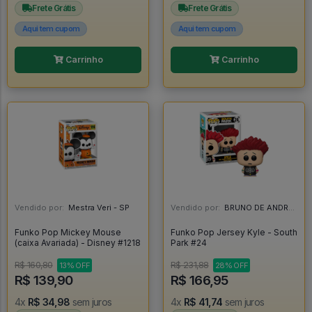
Frete Grátis
Frete Grátis
Aqui tem cupom
Aqui tem cupom
Carrinho
Carrinho
Vendido por:
Mestra Veri - SP
Vendido por:
BRUNO DE ANDRADE CLEMENTE - SC
Funko Pop Mickey Mouse
Funko Pop Jersey Kyle - South
(caixa Avariada) - Disney #1218
Park #24
R$ 160,80
R$ 231,88
13% OFF
28% OFF
R$ 139,90
R$ 166,95
4x
R$ 34,98
sem juros
4x
R$ 41,74
sem juros