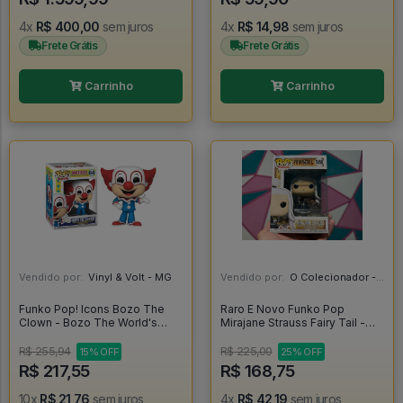
4x
R$ 400,00
sem juros
4x
R$ 14,98
sem juros
Frete Grátis
Frete Grátis
Carrinho
Carrinho
Vendido por:
Vinyl & Volt - MG
Vendido por:
O Colecionador - SP
Funko Pop! Icons Bozo The
Raro E Novo Funko Pop
Clown - Bozo The World's
Mirajane Strauss Fairy Tail -
Most Famous Clown #64
Fairy Tail #1050
R$ 255,94
R$ 225,00
15% OFF
25% OFF
R$ 217,55
R$ 168,75
10x
R$ 21,76
sem juros
4x
R$ 42,19
sem juros