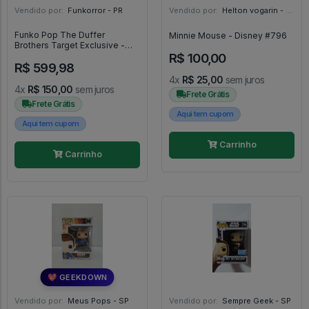
Vendido por:
Funkorror - PR
Vendido por:
Helton vogarin - SP
Funko Pop The Duffer
Minnie Mouse - Disney #796
Brothers Target Exclusive -
R$ 100,00
Stranger Things #2
R$ 599,98
4x
R$ 25,00
sem juros
4x
R$ 150,00
sem juros
Frete Grátis
Frete Grátis
Aqui tem cupom
Aqui tem cupom
Carrinho
Carrinho
💖 GEEKDOWN
Vendido por:
Meus Pops - SP
Vendido por:
Sempre Geek - SP