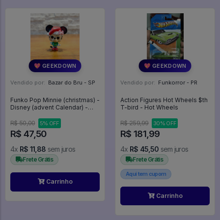
💖 GEEKDOWN
💖 GEEKDOWN
Vendido por:
Bazar do Bru - SP
Vendido por:
Funkorror - PR
Funko Pop Minnie (christmas) -
Action Figures Hot Wheels $th
Disney (advent Calendar) -
T-bird - Hot Wheels
Disney #00
R$ 50,00
R$ 259,99
5% OFF
30% OFF
R$ 47,50
R$ 181,99
4x
R$ 11,88
sem juros
4x
R$ 45,50
sem juros
Frete Grátis
Frete Grátis
Aqui tem cupom
Carrinho
Carrinho