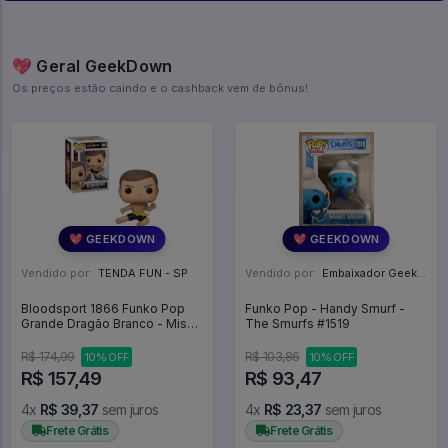
💖 Geral GeekDown
Os preços estão caindo e o cashback vem de bônus!
💖 GEEKDOWN
💖 GEEKDOWN
Vendido por:
TENDA FUN - SP
Vendido por:
Embaixador Geek - SP
Bloodsport 1866 Funko Pop
Funko Pop - Handy Smurf -
Grande Dragão Branco - Miss
The Smurfs #1519
Peregrine's Home For Peculiar
Children - #1866 - Funko Pop -
R$ 174,99
R$ 103,86
10% OFF
10% OFF
#1866 - FUNKO POP #1866
R$ 157,49
R$ 93,47
4x
R$ 39,37
sem juros
4x
R$ 23,37
sem juros
Frete Grátis
Frete Grátis