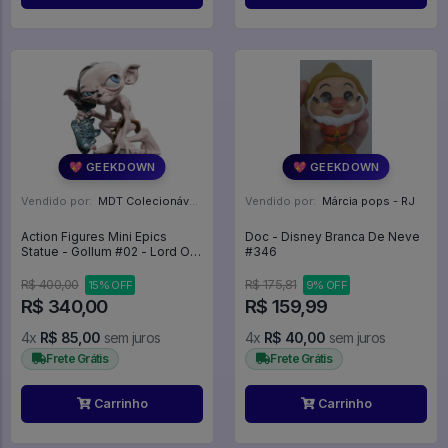
💖 GEEKDOWN
💖 GEEKDOWN
Vendido por:
MDT Colecionáveis - DF
Vendido por:
Márcia pops - RJ
Action Figures Mini Epics
Doc - Disney Branca De Neve
Statue - Gollum #02 - Lord Of
#346
The Rings
R$ 400,00
R$ 175,81
15% OFF
9% OFF
R$ 340,00
R$ 159,99
4x
R$ 85,00
sem juros
4x
R$ 40,00
sem juros
Frete Grátis
Frete Grátis
Carrinho
Carrinho