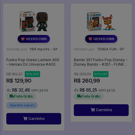
💖 GEEKDOWN
💖 GEEKDOWN
Vendido por:
YBR Imports - SP
Vendido por:
TENDA FUN - SP
Funko Pop Green Lantern 400
Bambi 351 Funko Pop Disney -
- Heroes Dc Universe #400
Disney Bambi - #351 - FUNKO
POP #351
R$ 160,37
R$ 289,99
19% OFF
10% OFF
R$ 129,90
R$ 260,99
4x
R$ 32,48
sem juros
4x
R$ 65,25
sem juros
Frete Grátis
Frete Grátis
Aqui tem cupom
Carrinho
Carrinho