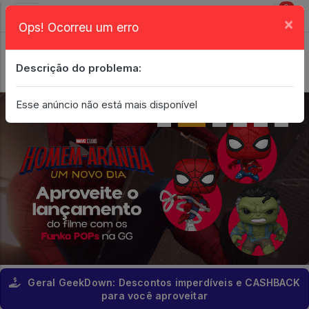
0
×
Ops! Ocorreu um erro
Login
| Entrar
Descrição do problema:
Minha Conta
Esse anúncio não está mais disponível
Geral GeekDown: Descontos imperdíveis e CASHBACK
para você aproveitar