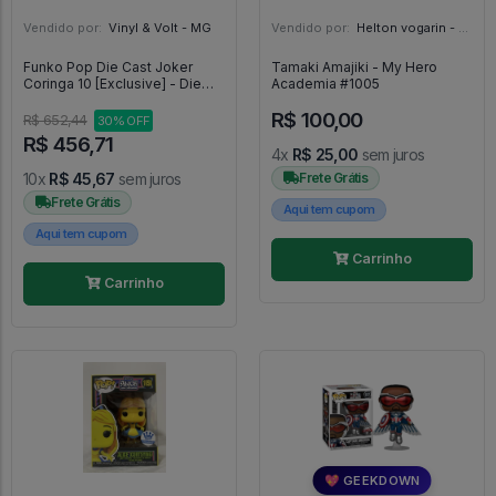
Vendido por:
Vinyl & Volt - MG
Vendido por:
Helton vogarin - SP
Funko Pop Die Cast Joker
Tamaki Amajiki - My Hero
Coringa 10 [Exclusive] - Die
Academia #1005
Cast #10
R$ 100,00
R$ 652,44
30% OFF
R$ 456,71
4x
R$ 25,00
sem juros
10x
R$ 45,67
sem juros
Frete Grátis
Frete Grátis
Aqui tem cupom
Aqui tem cupom
Carrinho
Carrinho
💖 GEEKDOWN