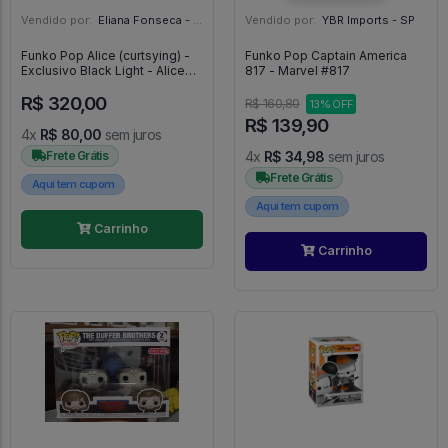
Vendido por:
Eliana Fonseca - SP
Vendido por:
YBR Imports - SP
Funko Pop Alice (curtsying) -
Funko Pop Captain America
Exclusivo Black Light - Alice
817 - Marvel #817
No País Das Maravilhas -
R$ 320,00
#1058 - FUNKO POP #1058
R$ 160,80
13% OFF
R$ 139,90
4x
R$ 80,00
sem juros
Frete Grátis
4x
R$ 34,98
sem juros
Frete Grátis
Aqui tem cupom
Aqui tem cupom
Carrinho
Carrinho