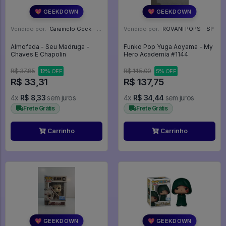
💖 GEEKDOWN
💖 GEEKDOWN
Vendido por:
Caramelo Geek - DF
Vendido por:
ROVANI POPS - SP
Almofada - Seu Madruga -
Funko Pop Yuga Aoyama - My
Chaves E Chapolin
Hero Academia #1144
R$ 37,85
R$ 145,00
12% OFF
5% OFF
R$ 33,31
R$ 137,75
4x
R$ 8,33
sem juros
4x
R$ 34,44
sem juros
Frete Grátis
Frete Grátis
Carrinho
Carrinho
💖 GEEKDOWN
💖 GEEKDOWN