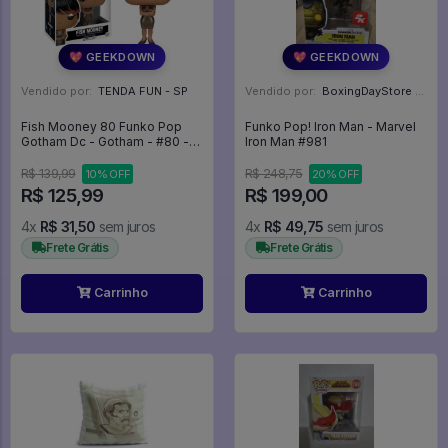
💖 GEEKDOWN
💖 GEEKDOWN
Vendido por:
TENDA FUN - SP
Vendido por:
BoxingDayStore - GO
Fish Mooney 80 Funko Pop
Funko Pop! Iron Man - Marvel
Gotham Dc - Gotham - #80 -
Iron Man #981
Funko Pop - #80 - FUNKO
POP #80
R$ 139,99
R$ 248,75
10% OFF
20% OFF
R$ 125,99
R$ 199,00
4x
R$ 31,50
sem juros
4x
R$ 49,75
sem juros
Frete Grátis
Frete Grátis
Carrinho
Carrinho