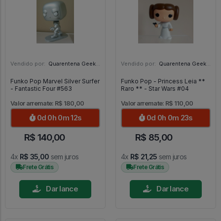
Vendido por:
Quarentena Geek Store - SP
Vendido por:
Quarentena Geek Store - SP
Funko Pop Marvel Silver Surfer
Funko Pop - Princess Leia **
- Fantastic Four #563
Raro ** - Star Wars #04
Valor arremate: R$ 180,00
Valor arremate: R$ 110,00
0d 0h 0m 10s
0d 0h 0m 21s
R$ 140,00
R$ 85,00
4x
R$ 35,00
sem juros
4x
R$ 21,25
sem juros
Frete Grátis
Frete Grátis
Dar lance
Dar lance