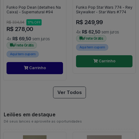
Funko Pop Dean (detalhes Na
Funko Pop Star Wars 774 - Rey
Caixa) - Supernatural #94
Skywalker - Star Wars #774
R$ 249,99
R$ 334,94
17% OFF
R$ 278,00
4x
R$ 62,50
sem juros
4x
R$ 69,50
sem juros
Frete Grátis
Frete Grátis
Aqui tem cupom
Aqui tem cupom
Carrinho
Carrinho
Ver Todos
Leilões em destaque
Dê seus lances e aproveite as oportunidades