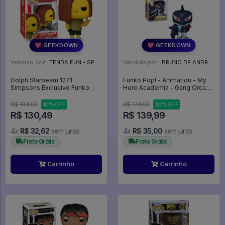
💖 GEEKDOWN
💖 GEEKDOWN
Vendido por:
TENDA FUN - SP
Vendido por:
BRUNO DE ANDRADE CLEMENTE - SC
Dolph Starbeam 1271
Funko Pop! - Animation - My
Simpsons Exclusivo Funko
Hero Academia - Gang Orca
Pop - The Simpsons - #1271 -
#1331 - My Hero Academia
Funko Pop - #1271 - FUNKO
#1331
R$ 144,99
R$ 174,99
10% OFF
20% OFF
POP #1271
R$ 130,49
R$ 139,99
4x
R$ 32,62
sem juros
4x
R$ 35,00
sem juros
Frete Grátis
Frete Grátis
Carrinho
Carrinho