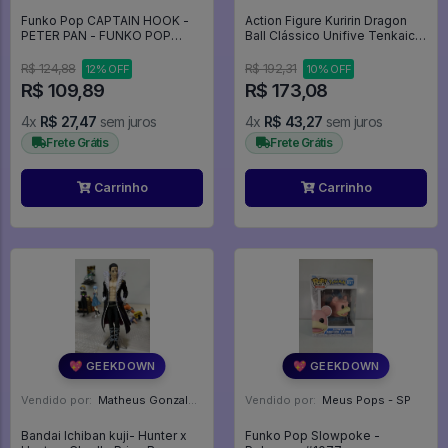
Funko Pop CAPTAIN HOOK -
Action Figure Kuririn Dragon
PETER PAN - FUNKO POP
Ball Clássico Unifive Tenkaichi
#1348
Budokai - Dragon Ball Clássico
R$ 124,88
R$ 192,31
12% OFF
10% OFF
R$ 109,89
R$ 173,08
4x
R$ 27,47
sem juros
4x
R$ 43,27
sem juros
Frete Grátis
Frete Grátis
Carrinho
Carrinho
💖 GEEKDOWN
💖 GEEKDOWN
Vendido por:
Matheus Gonzalez Tendulini - SP
Vendido por:
Meus Pops - SP
Bandai Ichiban kuji- Hunter x
Funko Pop Slowpoke -