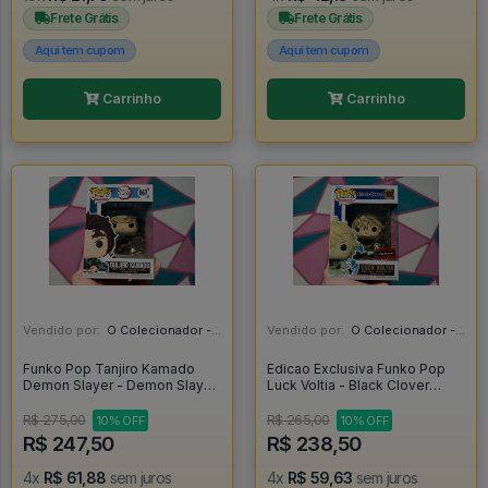
Frete Grátis
Frete Grátis
Aqui tem cupom
Aqui tem cupom
Carrinho
Carrinho
Vendido por:
O Colecionador - SP
Vendido por:
O Colecionador - SP
Funko Pop Tanjiro Kamado
Edicao Exclusiva Funko Pop
Demon Slayer - Demon Slayer
Luck Voltia - Black Clover
#867
#1102
R$ 275,00
R$ 265,00
10% OFF
10% OFF
R$ 247,50
R$ 238,50
4x
R$ 61,88
sem juros
4x
R$ 59,63
sem juros