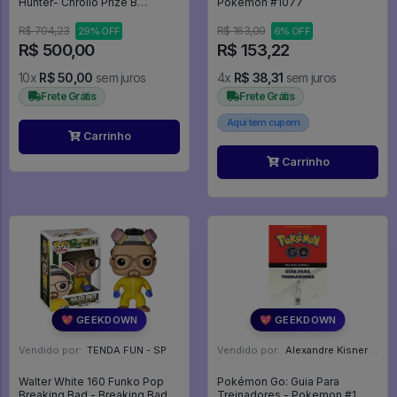
Hunter- Chrollo Prize B
Pokemon #1077
masterlise(sem caixa) - Hunter
X Hunter
R$ 704,23
R$ 163,00
29% OFF
6% OFF
R$ 500,00
R$ 153,22
10x
R$ 50,00
sem juros
4x
R$ 38,31
sem juros
Frete Grátis
Frete Grátis
Aqui tem cupom
Carrinho
Carrinho
💖 GEEKDOWN
💖 GEEKDOWN
Vendido por:
TENDA FUN - SP
Vendido por:
Alexandre Kisner - PR
Walter White 160 Funko Pop
Pokémon Go: Guia Para
Breaking Bad - Breaking Bad -
Treinadores - Pokemon #1