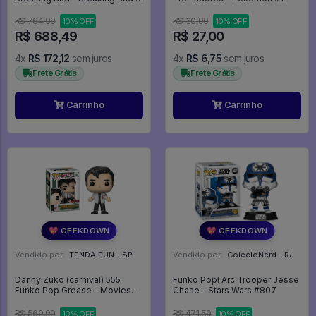
#160 - Funko Pop - #160 -
FUNKO POP #160
R$ 764,99
R$ 30,00
10% OFF
10% OFF
R$ 688,49
R$ 27,00
4x
R$ 172,12
sem juros
4x
R$ 6,75
sem juros
Frete Grátis
Frete Grátis
Carrinho
Carrinho
💖 GEEKDOWN
💖 GEEKDOWN
Vendido por:
TENDA FUN - SP
Vendido por:
ColecioNerd - RJ
Danny Zuko (carnival) 555
Funko Pop! Arc Trooper Jesse
Funko Pop Grease - Movies
Chase - Stars Wars #807
Grease - #555 - FUNKO POP
#555
R$ 569,99
R$ 471,59
10% OFF
10% OFF