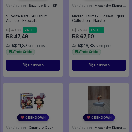
Vendido por:
Bazar do Bru - SP
Vendido por:
Alexandre Kisner - PR
Suporte Para Celular Em
Naruto Uzumaki Jigsaw Figure
Acrílico - Expositor
Collection - Naruto
R$ 49,99
R$ 75,00
5% OFF
10% OFF
R$ 47,49
R$ 67,50
4x
R$ 11,87
sem juros
4x
R$ 16,88
sem juros
Frete Grátis
Frete Grátis
Carrinho
Carrinho
💖 GEEKDOWN
💖 GEEKDOWN
Vendido por:
Caramelo Geek - DF
Vendido por:
Alexandre Kisner - PR