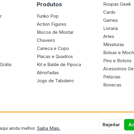
Produtos
Roupas Geek
Cards
r
Funko Pop
Games
Action Figures
Livraria
Blocos de Montar
Artes
Chaveiro
Miniaturas
Caneca e Copo
Bolsas e Moch
Placas e Quadros
Pins e Botons
Grátis
Kit e Balde de Pipoca
Acessórios G
Almofadas
Pelúcias
Jogo de Tabuleiro
Bonecas
Rejeitar
Ac
aqui ainda melhor.
Saiba Mais.