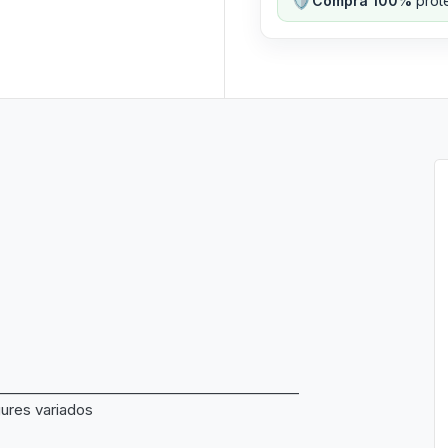
Compra 100%
prote
___________________________________________
ures variados