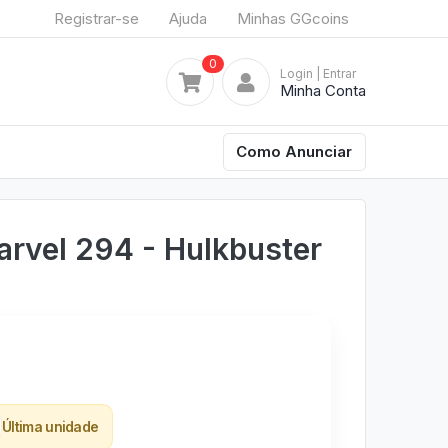
Registrar-se
Ajuda
Minhas GGcoins
0
Login
| Entrar
Minha Conta
Como Anunciar
rvel 294 - Hulkbuster
Última unidade