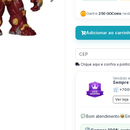
Next
Ganhe
250 GGCoins
nest
Adicionar ao carrin
Clique aqui e confira a politíc
Vendido e
Sempre
🛒
+700
Ver loja
Bom atendimento
Em
💬
📦
🛡️