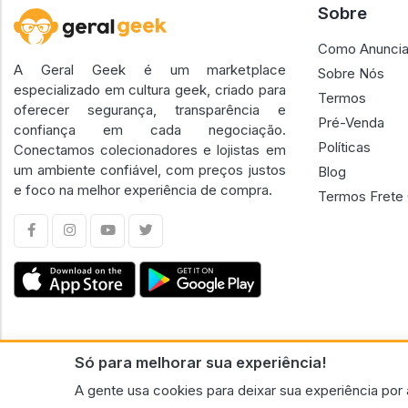
Sobre
Como Anuncia
A Geral Geek é um marketplace
Sobre Nós
especializado em cultura geek, criado para
Termos
oferecer segurança, transparência e
Pré-Venda
confiança em cada negociação.
Políticas
Conectamos colecionadores e lojistas em
um ambiente confiável, com preços justos
Blog
e foco na melhor experiência de compra.
Termos Frete 
Só para melhorar sua experiência!
CNPJ n.º 30.220.458/0001-17 - GERAL GEEK PORTAL ELETRONICO LTDA.
A gente usa cookies para deixar sua experiência por 
© 2026 Geral Geek