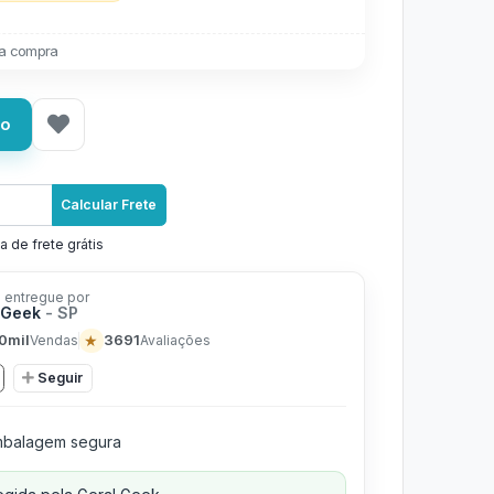
a compra
ho
Calcular Frete
a de frete grátis
 entregue por
 Geek
- SP
0mil
★
3691
Vendas
Avaliações
Seguir
balagem segura