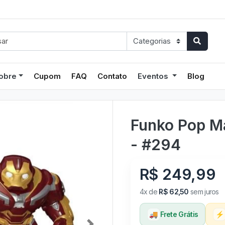
obre
Cupom
FAQ
Contato
Eventos
Blog
Funko Pop Ma
- #294
R$ 249,99
4x de
R$ 62,50
sem juros
🚚
Frete Grátis
⚡