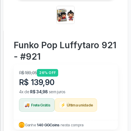
Funko Pop Luffytaro 921
- #921
R$ 189,05
26% OFF
R$ 139,90
4x de
R$ 34,98
sem juros
🚚
⚡
Frete Grátis
Última unidade
Ganhe
140 GGCoins
nesta compra