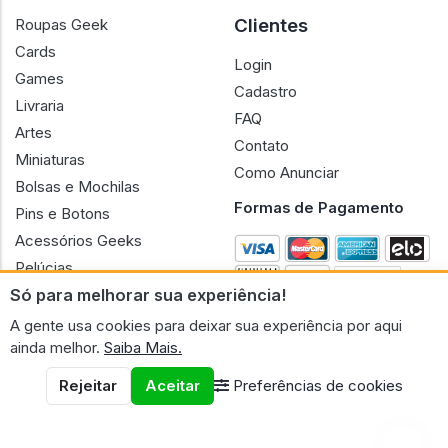
Clientes
Roupas Geek
Cards
Login
Games
Cadastro
Livraria
FAQ
Artes
Contato
Miniaturas
Como Anunciar
Bolsas e Mochilas
Formas de Pagamento
Pins e Botons
Acessórios Geeks
Pelúcias
Só para melhorar sua experiência!
Bonecas
A gente usa cookies para deixar sua experiência por aqui
ainda melhor.
Saiba Mais.
Rejeitar
Aceitar
Preferências de cookies
CNPJ n.º 30.220.458/0001-17 - GERAL GEEK PORTAL ELETRONICO
LTDA.