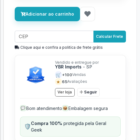
Adicionar ao carrinho
Calcular Frete
Clique aqui e confira a politíca de frete grátis
Vendido e entregue por
YBR Imports
- SP
🛒
+100
Vendas
★
65
Avaliações
Ver loja
Seguir
Bom atendimento
Embalagem segura
💬
📦
Compra 100%
protegida pela Geral
🛡️
Geek