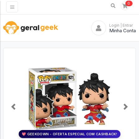
0
Login
| Entrar
Minha Conta
Previous
Next
💖 GEEKDOWN - OFERTA ESPECIAL COM CASHBACK!