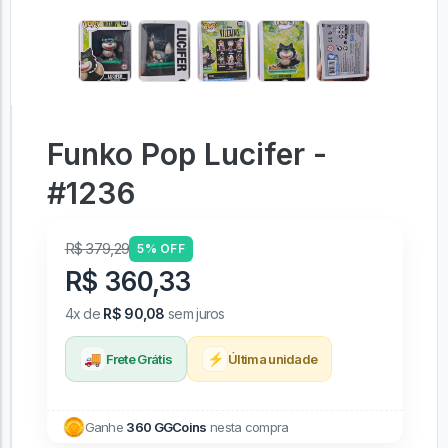
Funko Pop Lucifer -
#1236
R$ 379,29
5% OFF
R$ 360,33
4x de
R$ 90,08
sem juros
🚚
⚡
Frete Grátis
Última unidade
Ganhe
360 GGCoins
nesta compra