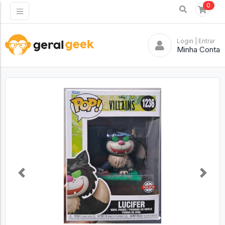
0
Login
| Entrar
Minha Conta
Previous
Next