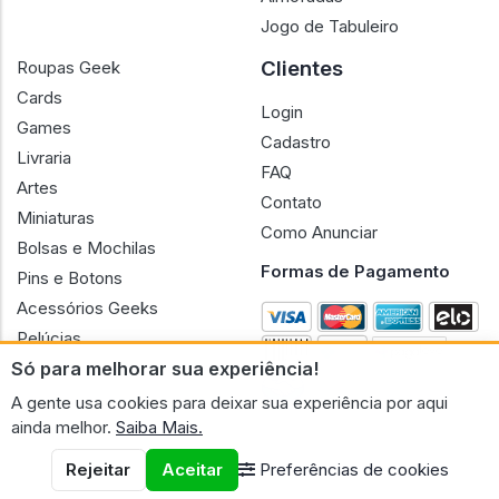
Jogo de Tabuleiro
Clientes
Roupas Geek
Cards
Login
Games
Cadastro
Livraria
FAQ
Artes
Contato
Miniaturas
Como Anunciar
Bolsas e Mochilas
Formas de Pagamento
Pins e Botons
Acessórios Geeks
Pelúcias
Só para melhorar sua experiência!
Bonecas
A gente usa cookies para deixar sua experiência por aqui
ainda melhor.
Saiba Mais.
Rejeitar
Aceitar
Preferências de cookies
CNPJ n.º 30.220.458/0001-17 - GERAL GEEK PORTAL ELETRONICO