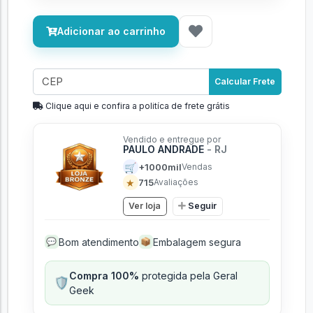
Adicionar ao carrinho
Calcular Frete
Clique aqui e confira a politíca de frete grátis
Vendido e entregue por
PAULO ANDRADE
- RJ
🛒
+1000mil
Vendas
★
715
Avaliações
Ver loja
Seguir
Bom atendimento
Embalagem segura
💬
📦
Compra 100%
protegida pela Geral
🛡️
Geek