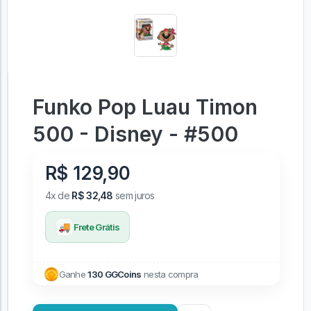
Funko Pop Luau Timon
500 - Disney - #500
R$ 129,90
4x de
R$ 32,48
sem juros
🚚
Frete Grátis
Ganhe
130 GGCoins
nesta compra