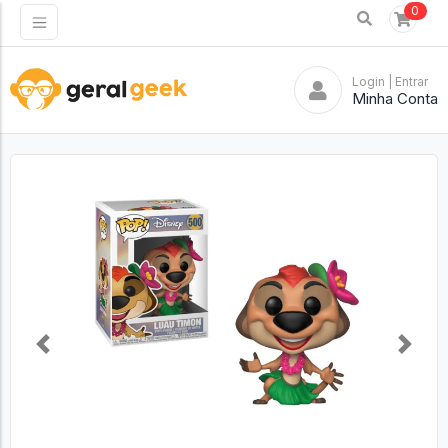
0
Login
| Entrar
Minha Conta
Previous
Next