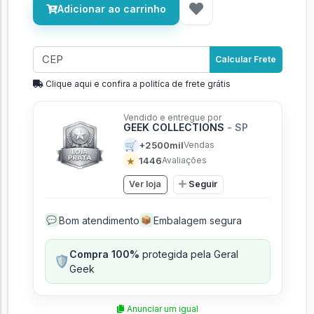
Adicionar ao carrinho
Calcular Frete
Clique aqui e confira a politíca de frete grátis
Vendido e entregue por
GEEK COLLECTIONS
- SP
🛒
+2500mil
Vendas
★
1446
Avaliações
Ver loja
Seguir
Bom atendimento
Embalagem segura
💬
📦
Compra 100%
protegida pela Geral
🛡️
Geek
Anunciar um igual