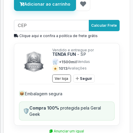
Adicionar ao carrinho
Calcular Frete
Clique aqui e confira a politíca de frete grátis
Vendido e entregue por
TENDA FUN
- SP
🛒
+1500mil
Vendas
★
1013
Avaliações
Ver loja
Seguir
Embalagem segura
📦
Compra 100%
protegida pela Geral
🛡️
Geek
Anunciar um igual