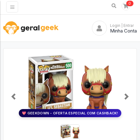
0
Login
| Entrar
Minha Conta
Previous
Next
💖 GEEKDOWN - OFERTA ESPECIAL COM CASHBACK!