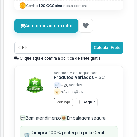
Ganhe
120 GGCoins
nesta compra
Adicionar ao carrinho
Calcular Frete
Clique aqui e confira a politíca de frete grátis
Vendido e entregue por
Produtos Variados
- SC
🛒
+20
Vendas
★
6
Avaliações
Ver loja
Seguir
Bom atendimento
Embalagem segura
💬
📦
Compra 100%
protegida pela Geral
🛡️