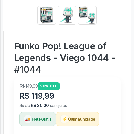
Funko Pop! League of
Legends - Viego 1044 -
#1044
R$ 149,99
20% OFF
R$ 119,99
4x de
R$ 30,00
sem juros
🚚
⚡
Frete Grátis
Última unidade