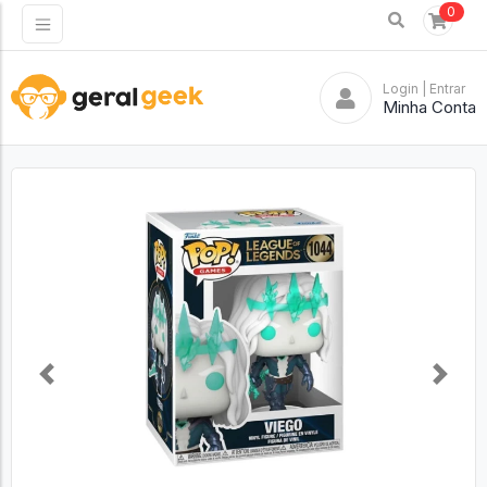
0
Login
| Entrar
Minha Conta
Previous
Next