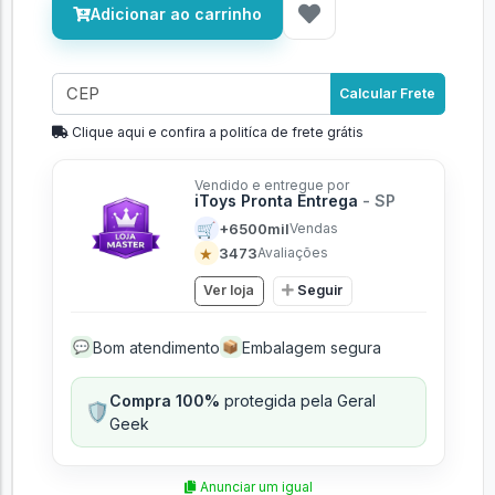
Adicionar ao carrinho
Calcular Frete
Clique aqui e confira a politíca de frete grátis
Vendido e entregue por
iToys Pronta Entrega
- SP
🛒
+6500mil
Vendas
★
3473
Avaliações
Ver loja
Seguir
Bom atendimento
Embalagem segura
💬
📦
Compra 100%
protegida pela Geral
🛡️
Geek
Anunciar um igual