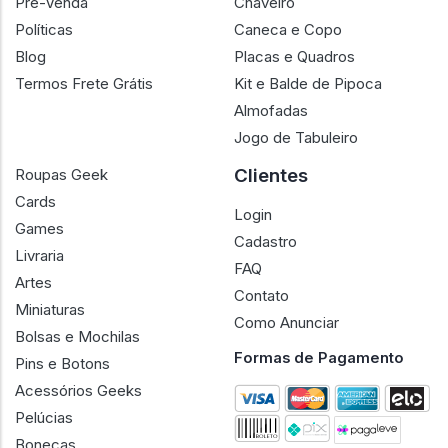
Pré-Venda
Chaveiro
Políticas
Caneca e Copo
Blog
Placas e Quadros
Termos Frete Grátis
Kit e Balde de Pipoca
Almofadas
Jogo de Tabuleiro
Clientes
Roupas Geek
Cards
Login
Games
Cadastro
Livraria
FAQ
Artes
Contato
Miniaturas
Como Anunciar
Bolsas e Mochilas
Formas de Pagamento
Pins e Botons
Acessórios Geeks
Pelúcias
Bonecas