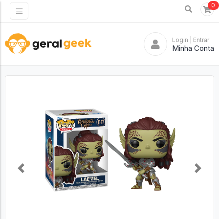
0
Login
| Entrar
Minha Conta
Previous
Next