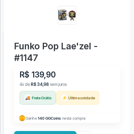
Funko Pop Lae'zel -
#1147
R$ 139,90
4x de
R$ 34,98
sem juros
🚚
⚡
Frete Grátis
Última unidade
Ganhe
140 GGCoins
nesta compra