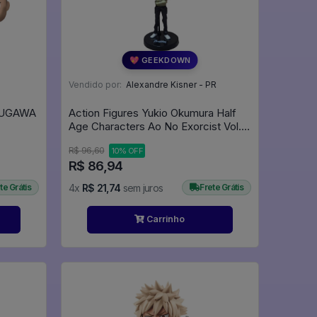
💖 GEEKDOWN
Vendido por:
Alexandre Kisner - PR
ZUGAWA
Action Figures Yukio Okumura Half
Age Characters Ao No Exorcist Vol. 2
- Ao No Exorcist
R$ 96,60
10% OFF
R$ 86,94
te Grátis
4x
R$ 21,74
sem juros
Frete Grátis
Carrinho