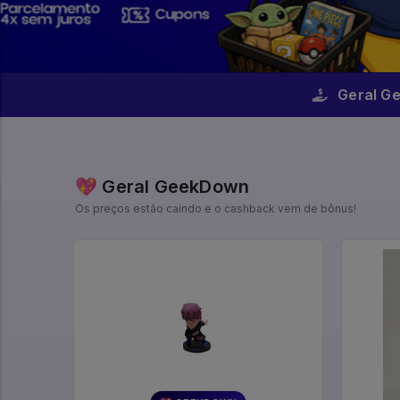
Geral G
💖 Geral GeekDown
Os preços estão caindo e o cashback vem de bônus!