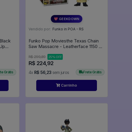
💖 GEEKDOWN
Vendido por:
Funko in POA - RS
(Black
Funko Pop Moviesthe Texas Chain
 Up
Saw Massacre - Leatherface 1150 O
Massacre Da Serra Elétrica - Terror
R$ 299,89
25% OFF
Halloween - Movies #1150
R$ 224,92
te Grátis
4x
R$ 56,23
sem juros
Frete Grátis
Carrinho