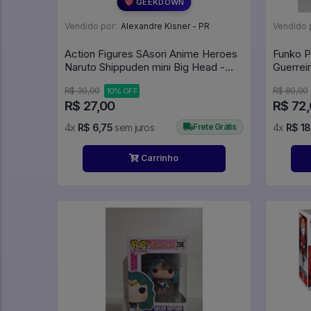
💖 GEEKDOWN
Vendido por:
Alexandre Kisner - PR
Vendido 
Action Figures SAsori Anime Heroes
Funko P
Naruto Shippuden mini Big Head -
Guerrei
Naruto Shippuden
R$ 30,00
R$ 80,00
10% OFF
R$ 27,00
R$ 72
4x
R$ 6,75
sem juros
Frete Grátis
4x
R$ 18
Carrinho