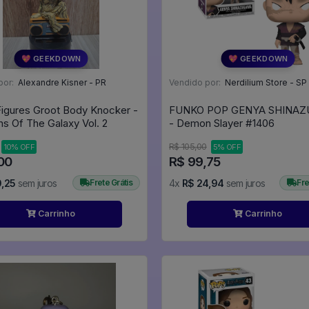
💖 GEEKDOWN
💖 GEEKDOWN
por:
Alexandre Kisner - PR
Vendido por:
Nerdilium Store - SP
Figures Groot Body Knocker -
FUNKO POP GENYA SHINA
ns Of The Galaxy Vol. 2
- Demon Slayer #1406
R$ 105,00
10% OFF
5% OFF
00
R$ 99,75
0,25
sem juros
Frete Grátis
4x
R$ 24,94
sem juros
Fre
Carrinho
Carrinho