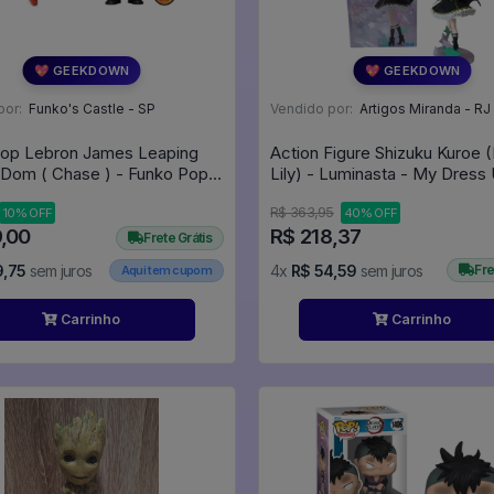
💖 GEEKDOWN
💖 GEEKDOWN
por:
Funko's Castle - SP
Vendido por:
Artigos Miranda - RJ
op Lebron James Leaping
Action Figure Shizuku Kuroe 
 Dom ( Chase ) - Funko Pop
Lily) - Luminasta - My Dress
Space Jam A New Legacy #1086
Darling
R$ 363,95
10% OFF
40% OFF
9,00
R$ 218,37
Frete Grátis
9,75
sem juros
4x
R$ 54,59
sem juros
Fre
Aqui tem cupom
Carrinho
Carrinho