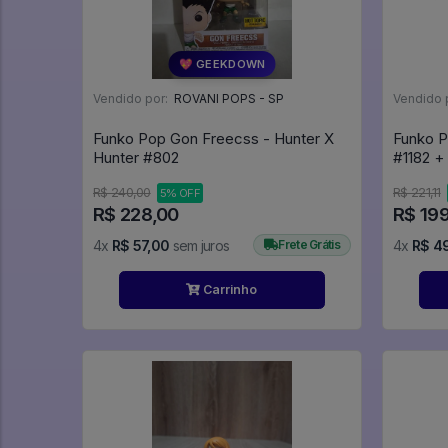
💖 GEEKDOWN
Vendido por:
ROVANI POPS - SP
Vendido 
Funko Pop Gon Freecss - Hunter X
Funko P
Hunter #802
#1182 +
R$ 240,00
R$ 221,11
5% OFF
R$ 228,00
R$ 19
4x
R$ 57,00
sem juros
Frete Grátis
4x
R$ 4
Carrinho