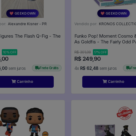
💖 GEEKDOWN
💖 GEEKDOWN
por:
Alexandre Kisner - PR
Vendido por:
KRONOS COLLECTIO
Figures The Flash Q-Fig - The
Funko Pop! Moment Cosmo 
As Goldfis - The Fairly Odd P
#1693
R$ 301,08
10% OFF
17% OFF
4,00
R$ 249,90
6,00
sem juros
Frete Grátis
4x
R$ 62,48
sem juros
Fre
Carrinho
Carrinho