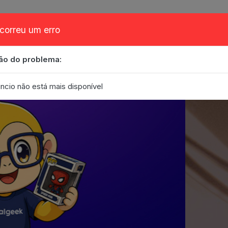
correu um erro
ão do problema:
obre
Cupom
FAQ
Contato
Eventos
Blog
ncio não está mais disponível