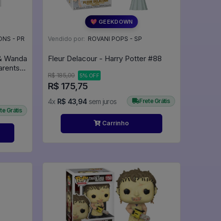
💖 GEEKDOWN
NS - PR
Vendido por:
ROVANI POPS - SP
& Wanda
Fleur Delacour - Harry Potter #88
arents
R$ 185,00
5% OFF
R$ 175,75
4x
R$ 43,94
sem juros
Frete Grátis
te Grátis
Carrinho