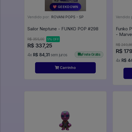
💖 GEEKDOWN
Vendido por:
ROVANI POPS - SP
Vendido 
Sailor Neptune - FUNKO POP #298
Funko P
R$ 355,00
5% OFF
R$ 337,25
R$ 249,8
R$ 17
4x
R$ 84,31
sem juros
Frete Grátis
4x
R$ 4
Carrinho