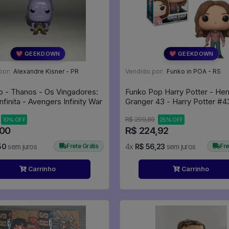
💖 GEEKDOWN
💖 GEEKDOWN
por:
Alexandre Kisner - PR
Vendido por:
Funko in POA - RS
o - Thanos - Os Vingadores:
Funko Pop Harry Potter - He
nfinita - Avengers Infinity War
Granger 43 - Harry Pott
R$ 299,89
10% OFF
25% OFF
,00
R$ 224,92
50
sem juros
Frete Grátis
4x
R$ 56,23
sem juros
Fre
Carrinho
Carrinho