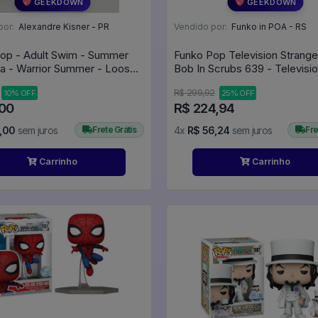
💖 GEEKDOWN
💖 GEEKDOWN
por:
Alexandre Kisner - PR
Vendido por:
Funko in POA - RS
op - Adult Swim - Summer
Funko Pop Television Strange
ra - Warrior Summer - Loose
(sem Caixa) - Rick And Morty #341
R$ 299,92
10% OFF
25% OFF
,00
R$ 224,94
,00
sem juros
Frete Grátis
4x
R$ 56,24
sem juros
Fre
Carrinho
Carrinho