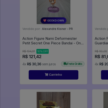
💖 GEEKDOWN
Vendido por:
Alexandre Kisner - PR
Vendido 
Action Figure Nami Deformeister
Action 
Petit Secret One Piece Bandai - One
Guardia
Piece
R$ 134,91
R$ 90,00
10% OFF
R$ 121,42
R$ 81,
4x
R$ 30,36
sem juros
Frete Grátis
4x
R$ 2
Carrinho