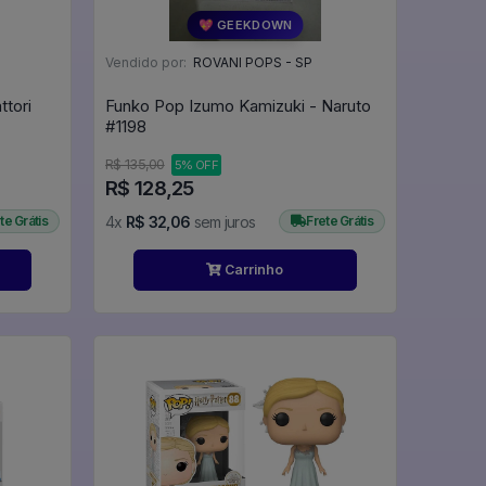
💖 GEEKDOWN
Vendido por:
ROVANI POPS - SP
tori
Funko Pop Izumo Kamizuki - Naruto
#1198
R$ 135,00
5% OFF
R$ 128,25
te Grátis
4x
R$ 32,06
sem juros
Frete Grátis
Carrinho