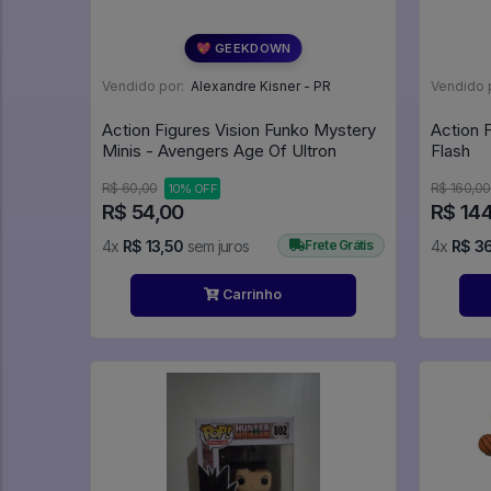
💖 GEEKDOWN
Vendido por:
Alexandre Kisner - PR
Vendido 
Action Figures Vision Funko Mystery
Action 
Minis - Avengers Age Of Ultron
Flash
R$ 60,00
R$ 160,00
10% OFF
R$ 54,00
R$ 14
4x
R$ 13,50
sem juros
Frete Grátis
4x
R$ 3
Carrinho