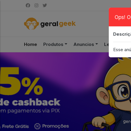
Ops! O
Descriç
Home
Produtos
Anuncios
Leilão
S
Esse anú