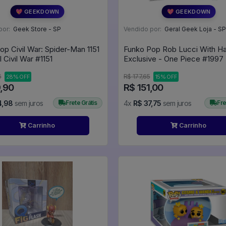
💖 GEEKDOWN
💖 GEEKDOWN
por:
Geek Store - SP
Vendido por:
Geral Geek Loja - SP
op Civil War: Spider-Man 1151
Funko Pop Rob Lucci With Hat
- Marvel Civil War #1151
Exclusive - One Piece #1997
6
R$ 177,65
28% OFF
15% OFF
9,90
R$ 151,00
4,98
sem juros
Frete Grátis
4x
R$ 37,75
sem juros
Fre
Carrinho
Carrinho