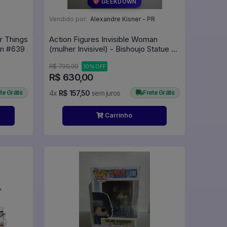
💖 GEEKDOWN
Vendido por:
Alexandre Kisner - PR
r Things
Action Figures Invisible Woman
Bob In Scrubs 639 - Television #639
(mulher Invisivel) - Bishoujo Statue -
Marvel X Bishoujo - 1/7 (kotobukiya)
R$ 700,00
10% OFF
- Marvel Bishoujo Collection
R$ 630,00
te Grátis
4x
R$ 157,50
sem juros
Frete Grátis
Carrinho