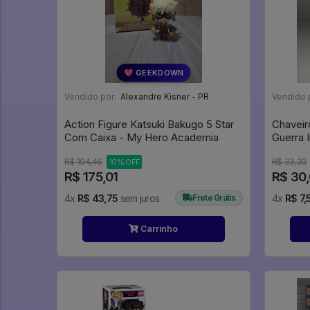
💖 GEEKDOWN
Vendido por:
Alexandre Kisner - PR
Vendido 
Action Figure Katsuki Bakugo 5 Star
Chaveir
Com Caixa - My Hero Academia
Guerra I
R$ 194,46
R$ 33,33
10% OFF
R$ 175,01
R$ 30
4x
R$ 43,75
sem juros
Frete Grátis
4x
R$ 7,
Carrinho