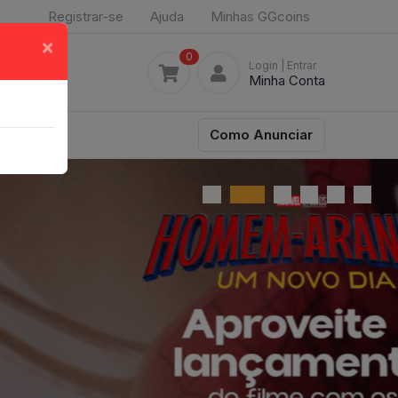
Registrar-se
Ajuda
Minhas GGcoins
×
0
Login
| Entrar
Minha Conta
Como Anunciar