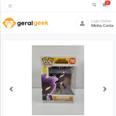
0
Login
| Entrar
Minha Conta
Previous
Next