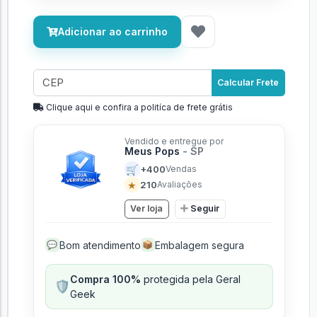
Adicionar ao carrinho
Calcular Frete
Clique aqui e confira a politíca de frete grátis
Vendido e entregue por
Meus Pops
- SP
🛒
+400
Vendas
★
210
Avaliações
Ver loja
Seguir
Bom atendimento
Embalagem segura
💬
📦
Compra 100%
protegida pela Geral
🛡️
Geek