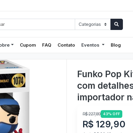
obre
Cupom
FAQ
Contato
Eventos
Blog
Funko Pop Ki
com detalhes
importador na
R$ 227,89
43% OFF
R$ 129,90