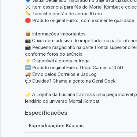
💙 Visual detalhado, inspirado no traje azul clássico
⚔️ Item essencial para fãs de Mortal Kombat e col
📏 Tamanho padrão de aprox. 10 cm
🛑 Produto original Funko, com excelente qualidade
📦 Informações Importantes
📸 Caixa com adesivo de importador na parte inferio
📸 Pequeno rasgadinho na parte frontal superior dire
conforme fotos do anúncio
⚡ Disponível à pronta entrega
🆕 Produto original Funko (Pop! Games #1074)
🚚 Envio pelos Correios e JadLog
💬 Dúvidas? Chame a gente na Geral Geek
✨ A Lojinha da Luciana traz mais uma peça incrível 
lendário do universo Mortal Kombat.
Especificações
Especificações Básicas