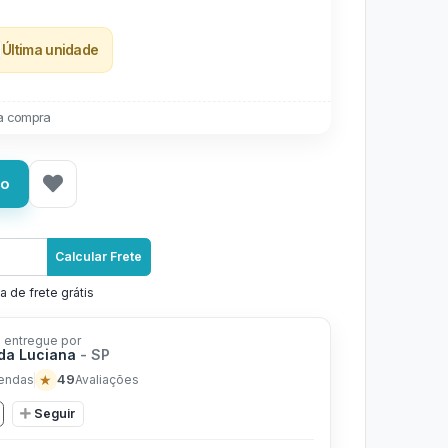
Última unidade
a compra
ho
Calcular Frete
a de frete grátis
 entregue por
 da Luciana
- SP
★
49
endas
Avaliações
Seguir