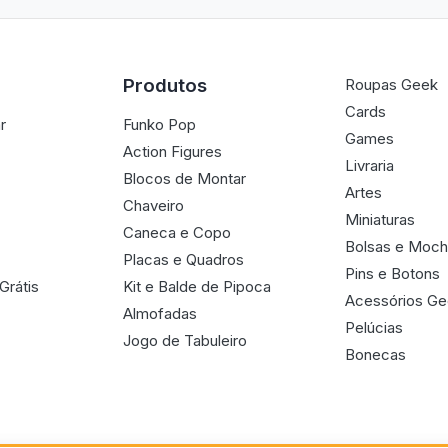
Produtos
Roupas Geek
Cards
r
Funko Pop
Games
Action Figures
Livraria
Blocos de Montar
Artes
Chaveiro
Miniaturas
Caneca e Copo
Bolsas e Moch
Placas e Quadros
Pins e Botons
Grátis
Kit e Balde de Pipoca
Acessórios G
Almofadas
Pelúcias
Jogo de Tabuleiro
Bonecas