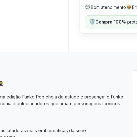
Bom atendimento
Em
💬
📦
🛡️
Compra 100%
prote
🥷
uma edição Funko Pop cheia de atitude e presença: o Funko
ranquia e colecionadores que amam personagens icônicos
as lutadoras mais emblemáticas da série