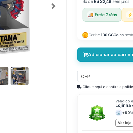
4x de
R$ 32,48
sem juros
Next
🚚
Frete Grátis
⚡
Ganhe
130 GGCoins
nest
Adicionar ao carrin
Clique aqui e confira a politíc
Vendido e
Lojinha
🛒
+90
V
Ver loja