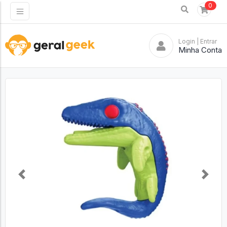
0
Login
| Entrar
Minha Conta
Previous
Next