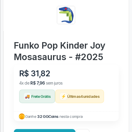
Funko Pop Kinder Joy
Mosasaurus - #2025
R$ 31,82
4x de
R$ 7,96
sem juros
🚚
⚡
Frete Grátis
Últimas
4
unidades
Ganhe
32 GGCoins
nesta compra