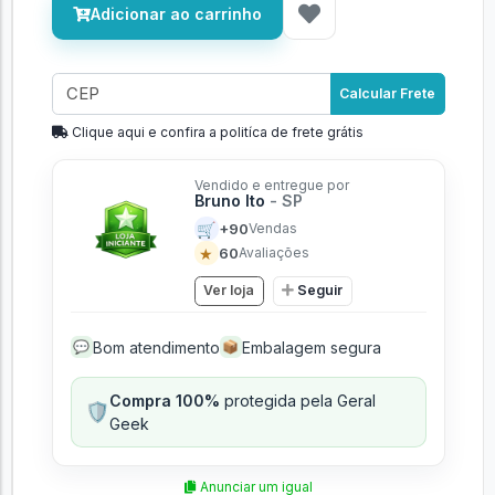
Adicionar ao carrinho
Calcular Frete
Clique aqui e confira a politíca de frete grátis
Vendido e entregue por
Bruno Ito
- SP
🛒
+90
Vendas
★
60
Avaliações
Ver loja
Seguir
Bom atendimento
Embalagem segura
💬
📦
Compra 100%
protegida pela Geral
🛡️
Geek
Anunciar um igual