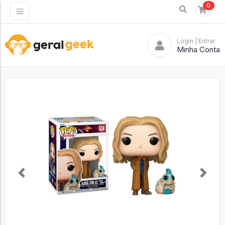
0
Login
| Entrar
Minha Conta
Previous
Next