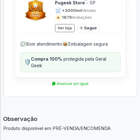
Pugeek Store
- SP
🛒
+3000mil
Vendas
★
1879
Avaliações
Ver loja
Seguir
Bom atendimento
Embalagem segura
💬
📦
Compra 100%
protegida pela Geral
🛡️
Geek
Anunciar um igual
Observação
Produto disponível em PRÉ-VENDA/ENCOMENDA