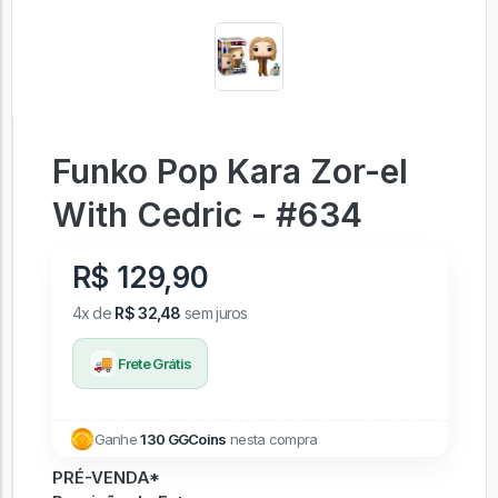
Funko Pop Kara Zor-el
With Cedric - #634
R$ 129,90
4x de
R$ 32,48
sem juros
🚚
Frete Grátis
Ganhe
130 GGCoins
nesta compra
PRÉ-VENDA*