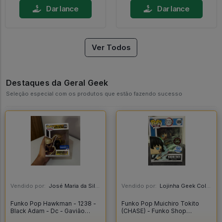
Dar lance
Dar lance
Ver Todos
Destaques da Geral Geek
Seleção especial com os produtos que estão fazendo sucesso
Vendido por:
José Maria da Silva Junior - AL
Vendido por:
Lojinha Geek Colecionáveis - DF
Funko Pop Hawkman - 1238 -
Funko Pop Muichiro Tokito
Black Adam - Dc - Gavião
(CHASE) - Funko Shop
Negro - Original - Black Adam
Exclusive - Demon Slayer -