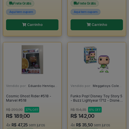
Frete Grátis
Frete Grátis
Aqui tem cupom
Aqui tem cupom
Carrinho
Carrinho
Vendido por:
Eduardo Henrique - SP
Vendido por:
Meggatoys Colecionáveis - SP
Cosmic Ghost Rider #518 -
Funko Pop! Disney Toy Story 5
Marvel #518
- Buzz Lightyear 1712 - Disney
Pixar: Toy Story 5 #1712
R$ 299,90
R$ 154,35
37% OFF
8% OFF
R$ 189,00
R$ 142,00
4x
R$ 47,25
sem juros
4x
R$ 35,50
sem juros