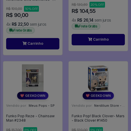
Sakura Card Captors
R$ 130,69
20% OFF
R$ 100,00
10% OFF
R$ 104,55
R$ 90,00
4x
R$ 26,14
sem juros
4x
R$ 22,50
sem juros
Frete Grátis
Frete Grátis
Carrinho
Carrinho
💖 GEEKDOWN
💖 GEEKDOWN
Vendido por:
Meus Pops - SP
Vendido por:
Nerdilium Store - SP
Funko Pop Reze - Chainsaw
Funko Pop! Black Clover- Mars
Man #2348
- Black Clover #1450
R$ 157,00
R$ 120,00
6% OFF
5% OFF