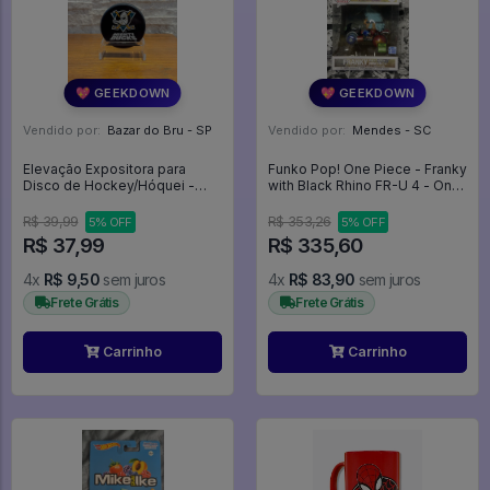
💖 GEEKDOWN
💖 GEEKDOWN
Vendido por:
Bazar do Bru - SP
Vendido por:
Mendes - SC
Elevação Expositora para
Funko Pop! One Piece - Franky
Disco de Hockey/Hóquei -
with Black Rhino FR-U 4 - One
Expositor
Piece #144
R$ 39,99
R$ 353,26
5% OFF
5% OFF
R$ 37,99
R$ 335,60
4x
R$ 9,50
sem juros
4x
R$ 83,90
sem juros
Frete Grátis
Frete Grátis
Carrinho
Carrinho