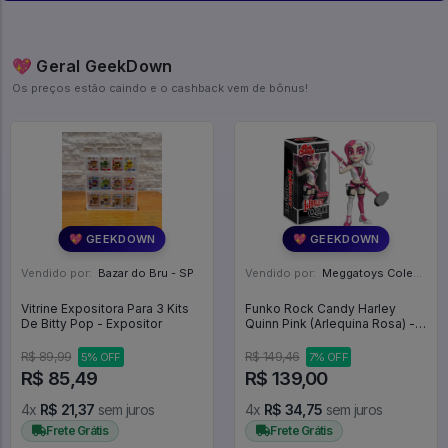
💖 Geral GeekDown
Os preços estão caindo e o cashback vem de bônus!
💖 GEEKDOWN
💖 GEEKDOWN
Vendido por:
Bazar do Bru - SP
Vendido por:
Meggatoys Colecionáveis - SP
Vitrine Expositora Para 3 Kits
Funko Rock Candy Harley
De Bitty Pop - Expositor
Quinn Pink (Arlequina Rosa) -
DC Harley Quinn
R$ 89,99
R$ 149,46
5% OFF
7% OFF
R$ 85,49
R$ 139,00
4x
R$ 21,37
sem juros
4x
R$ 34,75
sem juros
Frete Grátis
Frete Grátis