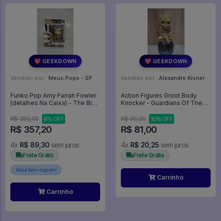
💖 GEEKDOWN
💖 GEEKDOWN
Vendido por:
Meus Pops - SP
Vendido por:
Alexandre Kisner - PR
Funko Pop Amy Farrah Fowler
Action Figures Groot Body
(detalhes Na Caixa) - The Big
Knocker - Guardians Of The
Bang Theory #779
Galaxy Vol. 2
R$ 380,00
R$ 90,00
6% OFF
10% OFF
R$ 357,20
R$ 81,00
4x
R$ 89,30
sem juros
4x
R$ 20,25
sem juros
Frete Grátis
Frete Grátis
Aqui tem cupom
Carrinho
Carrinho