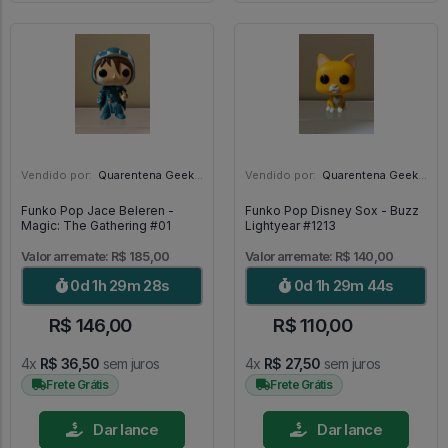
Vendido por:
Quarentena Geek Store - SP
Vendido por:
Quarentena Geek Store - SP
Funko Pop Jace Beleren -
Funko Pop Disney Sox - Buzz
Magic: The Gathering #01
Lightyear #1213
Valor arremate: R$ 185,00
Valor arremate: R$ 140,00
0d 1h 29m 26s
0d 1h 29m 42s
R$ 146,00
R$ 110,00
4x
R$ 36,50
sem juros
4x
R$ 27,50
sem juros
Frete Grátis
Frete Grátis
Dar lance
Dar lance