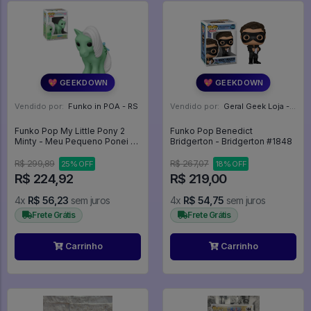
💖 GEEKDOWN
💖 GEEKDOWN
Vendido por:
Funko in POA - RS
Vendido por:
Geral Geek Loja - SP
Funko Pop My Little Pony 2
Funko Pop Benedict
Minty - Meu Pequeno Ponei -
Bridgerton - Bridgerton #1848
Retro Toys #62
R$ 299,89
R$ 267,07
25% OFF
18% OFF
R$ 224,92
R$ 219,00
4x
R$ 56,23
sem juros
4x
R$ 54,75
sem juros
Frete Grátis
Frete Grátis
Carrinho
Carrinho