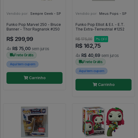
Vendido por:
Sempre Geek - SP
Vendido por:
Meus Pops - SP
Funko Pop Marvel 250 - Bruce
Funko Pop Elliot & E.t. - E.T.
Banner - Thor Ragnarok #250
The Extra-Terrestrial #1252
R$ 299,99
R$ 175,00
7% OFF
R$ 162,75
4x
R$ 75,00
sem juros
Frete Grátis
4x
R$ 40,69
sem juros
Frete Grátis
Aqui tem cupom
Aqui tem cupom
Carrinho
Carrinho