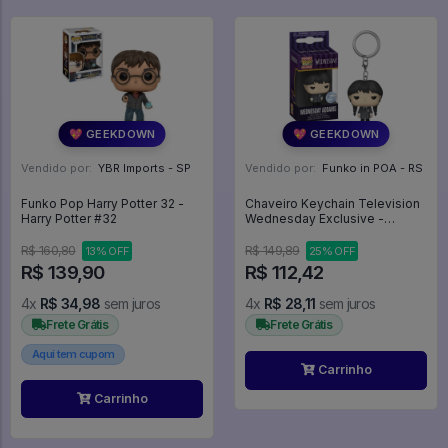
💖 GEEKDOWN
💖 GEEKDOWN
Vendido por:
YBR Imports - SP
Vendido por:
Funko in POA - RS
Funko Pop Harry Potter 32 -
Chaveiro Keychain Television
Harry Potter #32
Wednesday Exclusive -
Wednesday Addams (81863) -
Television
R$ 160,80
R$ 149,89
13% OFF
25% OFF
R$ 139,90
R$ 112,42
4x
R$ 34,98
sem juros
4x
R$ 28,11
sem juros
Frete Grátis
Frete Grátis
Aqui tem cupom
Carrinho
Carrinho