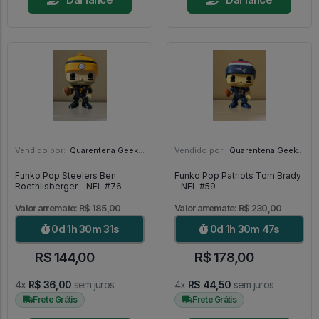
Vendido por:
Quarentena Geek Store - SP
Vendido por:
Quarentena Geek Store - SP
Funko Pop Steelers Ben
Funko Pop Patriots Tom Brady
Roethlisberger - NFL #76
- NFL #59
Valor arremate: R$ 185,00
Valor arremate: R$ 230,00
0d 1h 30m 29s
0d 1h 30m 45s
R$ 144,00
R$ 178,00
4x
R$ 36,00
sem juros
4x
R$ 44,50
sem juros
Frete Grátis
Frete Grátis