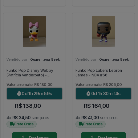
Vendido por:
Quarentena Geek Store - SP
Vendido por:
Quarentena Geek Store - SP
Funko Pop Disney Webby
Funko Pop Lakers Lebron
(Patrícia Vanderpato) -
James - NBA #66
DuckTales #310
Valor arremate: R$ 180,00
Valor arremate: R$ 205,00
0d 1h 29m 57s
0d 1h 30m 12s
R$ 138,00
R$ 164,00
4x
R$ 34,50
sem juros
4x
R$ 41,00
sem juros
Frete Grátis
Frete Grátis
Dar lance
Dar lance