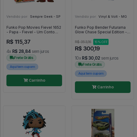
Vendido por:
Sempre Geek - SP
Vendido por:
Vinyl & Volt - MG
Funko Pop Movies Fievel 1652
Funko Pop Bender Futurama
- Papa - Fievel - Um Conto
Glow Chase Special Edition -
Americano #1652
Futurama #1757
R$ 115,37
R$ 353,16
15% OFF
R$ 300,19
4x
R$ 28,84
sem juros
Frete Grátis
10x
R$ 30,02
sem juros
Frete Grátis
Aqui tem cupom
Aqui tem cupom
Carrinho
Carrinho