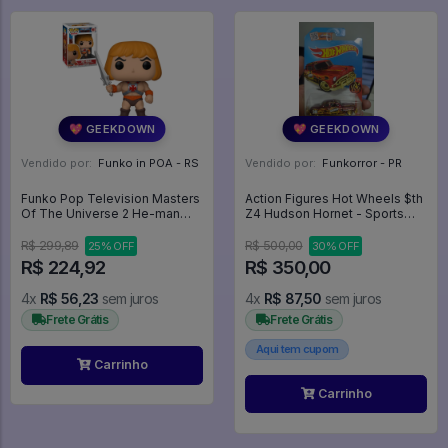
💖 GEEKDOWN
💖 GEEKDOWN
Vendido por:
Funko in POA - RS
Vendido por:
Funkorror - PR
Funko Pop Television Masters
Action Figures Hot Wheels $th
Of The Universe 2 He-man
Z4 Hudson Hornet - Sports
991 - Mestres Do Universo -
Legends
Television #991
R$ 299,89
R$ 500,00
25% OFF
30% OFF
R$ 224,92
R$ 350,00
4x
R$ 56,23
sem juros
4x
R$ 87,50
sem juros
Frete Grátis
Frete Grátis
Aqui tem cupom
Carrinho
Carrinho