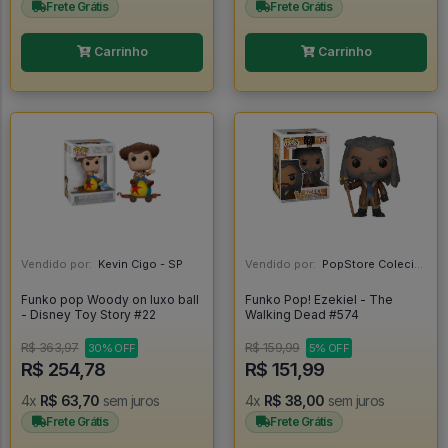
Frete Grátis
Frete Grátis
Carrinho
Carrinho
Vendido por:
Kevin Cigo - SP
Vendido por:
PopStore Colecionáveis - MG
Funko pop Woody on luxo ball
Funko Pop! Ezekiel - The
- Disney Toy Story #22
Walking Dead #574
R$ 363,97
R$ 159,99
30% OFF
5% OFF
R$ 254,78
R$ 151,99
4x
R$ 63,70
sem juros
4x
R$ 38,00
sem juros
Frete Grátis
Frete Grátis