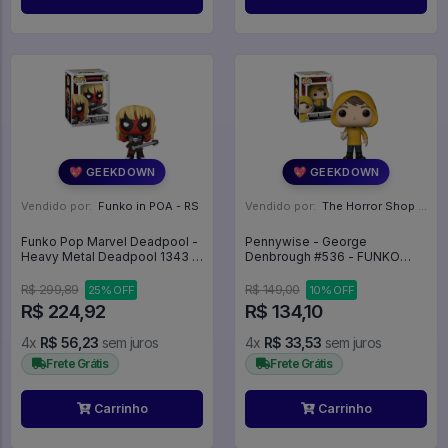
💖 GEEKDOWN
💖 GEEKDOWN
Vendido por:
Funko in POA - RS
Vendido por:
The Horror Shop - Colecionáveis - MG
Funko Pop Marvel Deadpool -
Pennywise - George
Heavy Metal Deadpool 1343 -
Denbrough #536 - FUNKO
- Marvel #1343
POP #536
R$ 299,89
R$ 149,00
25% OFF
10% OFF
R$ 224,92
R$ 134,10
4x
R$ 56,23
sem juros
4x
R$ 33,53
sem juros
Frete Grátis
Frete Grátis
Carrinho
Carrinho