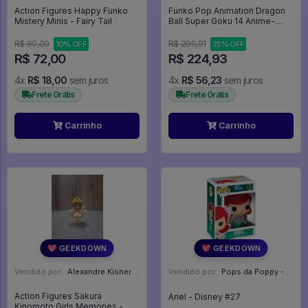
Action Figures Happy Funko
Funko Pop Animation Dragon
Mistery Minis - Fairy Tail
Ball Super Goku 14 Anime-
Promo150 - Animation #14
R$ 80,00
R$ 299,91
10% OFF
25% OFF
R$ 72,00
R$ 224,93
4x
R$ 18,00
sem juros
4x
R$ 56,23
sem juros
Frete Grátis
Frete Grátis
Carrinho
Carrinho
💖 GEEKDOWN
💖 GEEKDOWN
Vendido por:
Alexandre Kisner - PR
Vendido por:
Pops da Poppy - SP
Action Figures Sakura
Ariel - Disney #27
Kinomoto Girls Memories -