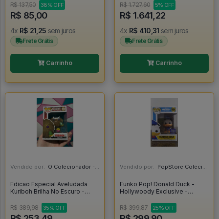
#1238
#1858 *RARO* - FUNKO POP
R$ 137,50
R$ 1.727,60
38% OFF
5% OFF
#1858
R$ 85,00
R$ 1.641,22
4x
R$ 21,25
sem juros
4x
R$ 410,31
sem juros
Frete Grátis
Frete Grátis
Carrinho
Carrinho
Vendido por:
O Colecionador - SP
Vendido por:
PopStore Colecionáveis - MG
Edicao Especial Aveludada
Funko Pop! Donald Duck -
Kuriboh Brilha No Escuro -
Hollywoody Exclusive -
Yugioh #1455
Disney Mickey And Friends
#984
R$ 389,98
R$ 399,87
35% OFF
25% OFF
R$ 253,49
R$ 299,90