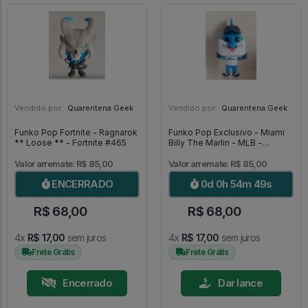
Vendido por:
Quarentena Geek Store - SP
Vendido por:
Quarentena Geek Store - SP
Funko Pop Fortnite - Ragnarok
Funko Pop Exclusivo - Miami
** Loose ** - Fortnite #465
Billy The Marlin - MLB -
Baseball #09
Valor arremate: R$ 85,00
Valor arremate: R$ 85,00
ENCERRADO
0d 0h 54m 47s
R$ 68,00
R$ 68,00
4x
R$ 17,00
sem juros
4x
R$ 17,00
sem juros
Frete Grátis
Frete Grátis
Encerrado
Dar lance