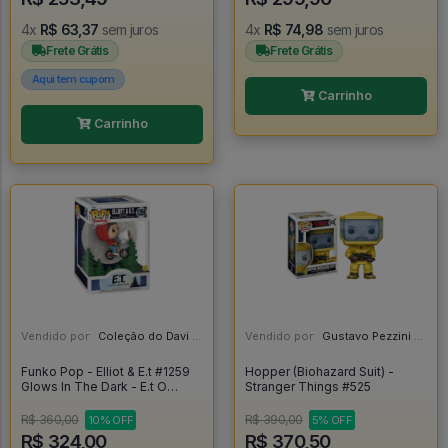
4x
R$ 63,37
sem juros
4x
R$ 74,98
sem juros
Frete Grátis
Frete Grátis
Aqui tem cupom
Carrinho
Carrinho
Vendido por:
Coleção do Davi - RJ
Vendido por:
Gustavo Pezzini - MG
Funko Pop - Elliot & E.t #1259
Hopper (Biohazard Suit) -
Glows In The Dark - E.t O
Stranger Things #525
Extraterrestre - E.T Extra
Terrestre #1259
R$ 360,00
R$ 390,00
10% OFF
5% OFF
R$ 324,00
R$ 370,50