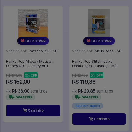
💖 GEEKDOWN
💖 GEEKDOWN
Vendido por:
Bazar do Bru - SP
Vendido por:
Meus Pops - SP
Funko Pop Mickey Mouse -
Funko Pop Stitch (caixa
Disney #01 - Disney #01
Danificada) - Disney #159
R$ 160,00
R$ 127,00
5% OFF
6% OFF
R$ 152,00
R$ 119,38
4x
R$ 38,00
sem juros
4x
R$ 29,85
sem juros
Frete Grátis
Frete Grátis
Aqui tem cupom
Carrinho
Carrinho