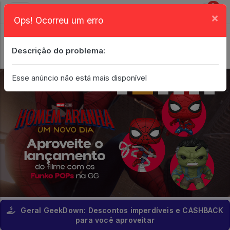
0
×
Ops! Ocorreu um erro
Login
| Entrar
Descrição do problema:
Minha Conta
Esse anúncio não está mais disponível
Geral GeekDown: Descontos imperdíveis e CASHBACK
para você aproveitar