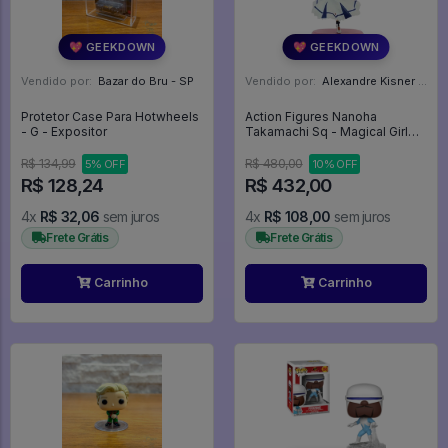
💖 GEEKDOWN
💖 GEEKDOWN
Vendido por:
Bazar do Bru - SP
Vendido por:
Alexandre Kisner - PR
Protetor Case Para Hotwheels
Action Figures Nanoha
- G - Expositor
Takamachi Sq - Magical Girl
Lyrical Nanoha Strikers
R$ 134,99
R$ 480,00
5% OFF
10% OFF
R$ 128,24
R$ 432,00
4x
R$ 32,06
sem juros
4x
R$ 108,00
sem juros
Frete Grátis
Frete Grátis
Carrinho
Carrinho