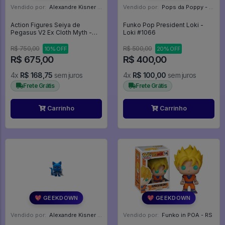
Vendido por:
Alexandre Kisner - PR
Vendido por:
Pops da Poppy - SP
Action Figures Seiya de
Funko Pop President Loki -
Pegasus V2 Ex Cloth Myth -
Loki #1066
Saint Seiya Knight Of The
Zodiac
R$ 750,00
R$ 500,00
10% OFF
20% OFF
R$ 675,00
R$ 400,00
4x
R$ 168,75
sem juros
4x
R$ 100,00
sem juros
Frete Grátis
Frete Grátis
Carrinho
Carrinho
💖 GEEKDOWN
💖 GEEKDOWN
Vendido por:
Alexandre Kisner - PR
Vendido por:
Funko in POA - RS