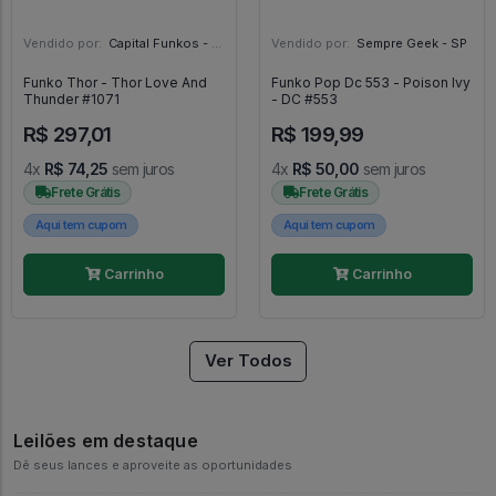
Vendido por:
Capital Funkos - DF
Vendido por:
Sempre Geek - SP
Funko Thor - Thor Love And
Funko Pop Dc 553 - Poison Ivy
Thunder #1071
- DC #553
R$ 297,01
R$ 199,99
4x
R$ 74,25
sem juros
4x
R$ 50,00
sem juros
Frete Grátis
Frete Grátis
Aqui tem cupom
Aqui tem cupom
Carrinho
Carrinho
Ver Todos
Leilões em destaque
Dê seus lances e aproveite as oportunidades