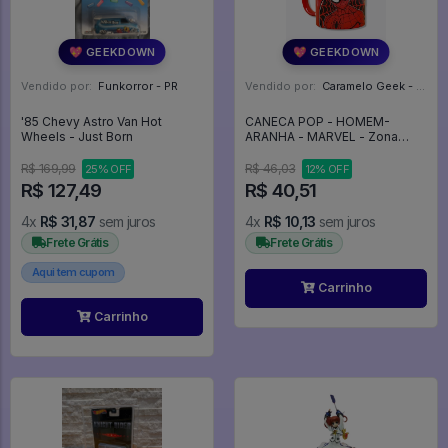
💖 GEEKDOWN
💖 GEEKDOWN
Vendido por:
Funkorror - PR
Vendido por:
Caramelo Geek - DF
'85 Chevy Astro Van Hot
CANECA POP - HOMEM-
Wheels - Just Born
ARANHA - MARVEL - Zona
Criativa
R$ 169,99
R$ 46,03
25% OFF
12% OFF
R$ 127,49
R$ 40,51
4x
R$ 31,87
sem juros
4x
R$ 10,13
sem juros
Frete Grátis
Frete Grátis
Aqui tem cupom
Carrinho
Carrinho