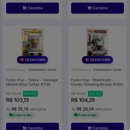
Carrinho
Carrinho
💖 GEEKDOWN
💖 GEEKDOWN
Vendido por:
Embaixador Geek - SP
Vendido por:
Embaixador Geek - SP
Funko Pop - Tokka - Teenage
Funko Pop - Maleficent -
Mutant Ninja Turtles #1139
Disney Sleeping Beauty #1455
R$ 114,59
R$ 115,83
10% OFF
10% OFF
R$ 103,13
R$ 104,25
4x
R$ 25,78
sem juros
4x
R$ 26,06
sem juros
Frete Grátis
Frete Grátis
Carrinho
Carrinho