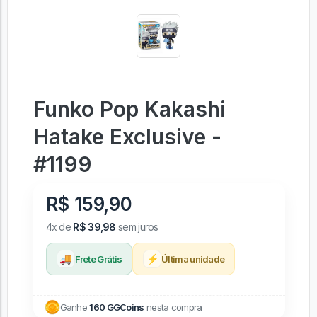
Funko Pop Kakashi
Hatake Exclusive -
#1199
R$ 159,90
4x de
R$ 39,98
sem juros
🚚
⚡
Frete Grátis
Última unidade
Ganhe
160 GGCoins
nesta compra