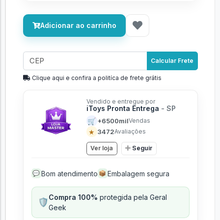
Adicionar ao carrinho
Calcular Frete
Clique aqui e confira a politíca de frete grátis
Vendido e entregue por
iToys Pronta Entrega
- SP
🛒
+6500mil
Vendas
★
3472
Avaliações
Ver loja
Seguir
Bom atendimento
Embalagem segura
💬
📦
Compra 100%
protegida pela Geral
🛡️
Geek