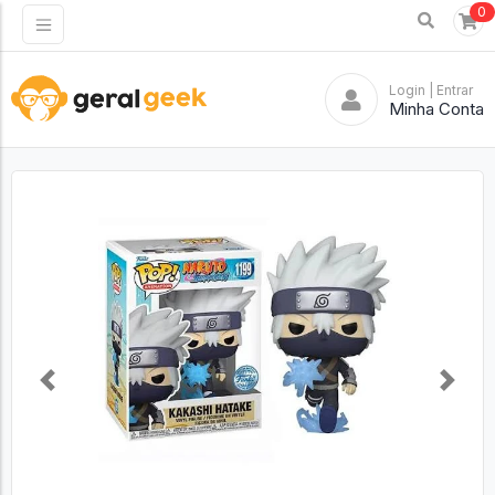
0
Login
| Entrar
Minha Conta
Previous
Next