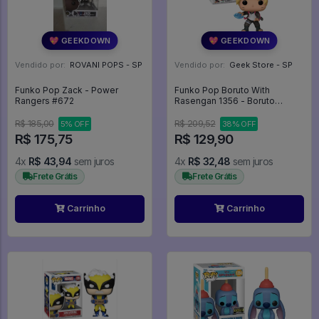
💖 GEEKDOWN
💖 GEEKDOWN
Vendido por:
ROVANI POPS - SP
Vendido por:
Geek Store - SP
Funko Pop Zack - Power
Funko Pop Boruto With
Rangers #672
Rasengan 1356 - Boruto
Naruto Next Generations
#1356
R$ 185,00
R$ 209,52
5% OFF
38% OFF
R$ 175,75
R$ 129,90
4x
R$ 43,94
sem juros
4x
R$ 32,48
sem juros
Frete Grátis
Frete Grátis
Carrinho
Carrinho