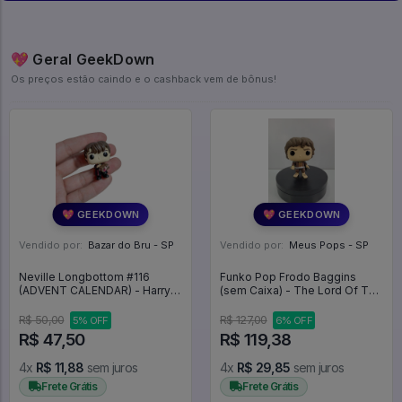
💖 Geral GeekDown
Os preços estão caindo e o cashback vem de bônus!
💖 GEEKDOWN
💖 GEEKDOWN
Vendido por:
Bazar do Bru - SP
Vendido por:
Meus Pops - SP
Neville Longbottom #116
Funko Pop Frodo Baggins
(ADVENT CALENDAR) - Harry
(sem Caixa) - The Lord Of The
Potter #116
Rings #444
R$ 50,00
R$ 127,00
5% OFF
6% OFF
R$ 47,50
R$ 119,38
4x
R$ 11,88
sem juros
4x
R$ 29,85
sem juros
Frete Grátis
Frete Grátis