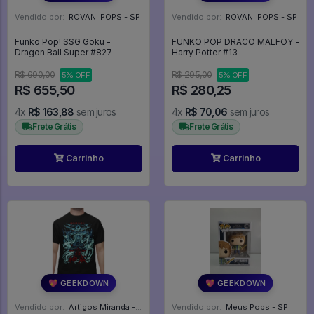
Vendido por:
ROVANI POPS - SP
Vendido por:
ROVANI POPS - SP
Funko Pop! SSG Goku -
FUNKO POP DRACO MALFOY -
Dragon Ball Super #827
Harry Potter #13
R$ 690,00
R$ 295,00
5% OFF
5% OFF
R$ 655,50
R$ 280,25
4x
R$ 163,88
sem juros
4x
R$ 70,06
sem juros
Frete Grátis
Frete Grátis
Carrinho
Carrinho
💖 GEEKDOWN
💖 GEEKDOWN
Vendido por:
Artigos Miranda - RJ
Vendido por:
Meus Pops - SP