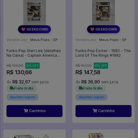
💖 GEEKDOWN
💖 GEEKDOWN
Vendido por:
Meus Pops - SP
Vendido por:
Meus Pops - SP
Funko Pop Stan Lee (detalhes
Funko Pop Éomer - 1982 - The
Na Caixa) - Captain America
Lord Of The Rings #1982
The Winter Soldier #283
R$ 139,00
R$ 157,00
6% OFF
6% OFF
R$ 130,66
R$ 147,58
4x
R$ 32,67
sem juros
4x
R$ 36,90
sem juros
Frete Grátis
Frete Grátis
Aqui tem cupom
Aqui tem cupom
Carrinho
Carrinho