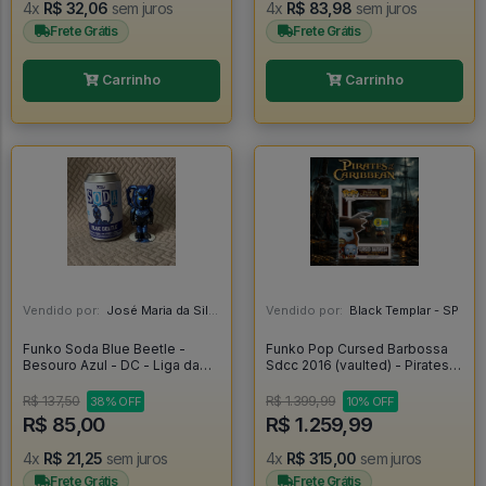
4x
R$ 32,06
sem juros
4x
R$ 83,98
sem juros
Frete Grátis
Frete Grátis
Carrinho
Carrinho
Vendido por:
José Maria da Silva Junior - AL
Vendido por:
Black Templar - SP
Funko Soda Blue Beetle -
Funko Pop Cursed Barbossa
Besouro Azul - DC - Liga da
Sdcc 2016 (vaulted) - Pirates
Justiça - Blue Beetle
Of The Caribbean #208
R$ 137,50
R$ 1.399,99
38% OFF
10% OFF
R$ 85,00
R$ 1.259,99
4x
R$ 21,25
sem juros
4x
R$ 315,00
sem juros
Frete Grátis
Frete Grátis