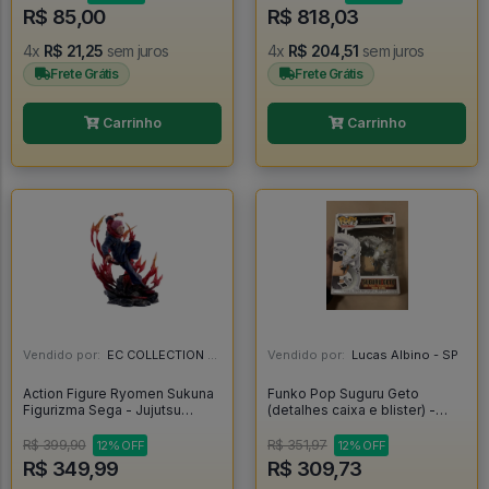
Figuarts Zero - Kizuna Relation
R$ 85,00
R$ 818,03
(bandai Spirits) - Naruto
4x
R$ 21,25
sem juros
4x
R$ 204,51
sem juros
Frete Grátis
Frete Grátis
Carrinho
Carrinho
Vendido por:
EC COLLECTION - SP
Vendido por:
Lucas Albino - SP
Action Figure Ryomen Sukuna
Funko Pop Suguru Geto
Figurizma Sega - Jujutsu
(detalhes caixa e blister) -
Kaisen - Jujutsu Kaisen
Jujutsu Kaisen #1891
R$ 399,90
R$ 351,97
12% OFF
12% OFF
R$ 349,99
R$ 309,73