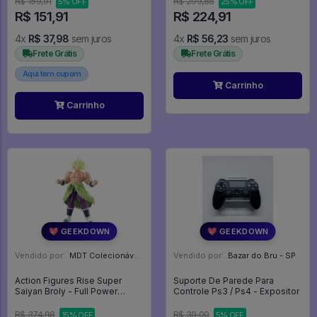
R$ 159,91
R$ 299,88
5% OFF
25% OFF
R$ 151,91
R$ 224,91
4x
R$ 37,98
sem juros
4x
R$ 56,23
sem juros
Frete Grátis
Frete Grátis
Aqui tem cupom
Carrinho
Carrinho
💖 GEEKDOWN
💖 GEEKDOWN
Vendido por:
MDT Colecionáveis - DF
Vendido por:
Bazar do Bru - SP
Action Figures Rise Super
Suporte De Parede Para
Saiyan Broly - Full Power
Controle Ps3 / Ps4 - Expositor
Model Kit - Dragon Ball Super
Broly
R$ 374,98
R$ 30,00
15% OFF
5% OFF