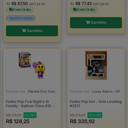
4x
R$ 87,50
sem juros
4x
R$ 77,43
sem juros
Frete Grátis
Frete Grátis
Aqui tem cupom
Carrinho
Carrinho
Vendido por:
Planeta Dos Colecionaveis - SP
Vendido por:
Lucas Albino - SP
Funko Pop Five Night's At
Funko Pop Iron - Solo Leveling
Freddy - Balloon Chica 910 -
#2021
Funko Pop Games #910
R$ 135,00
R$ 516,80
5% OFF
35% OFF
R$ 128,25
R$ 335,92