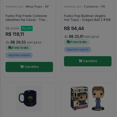
Vendido por:
Meus Pops - SP
Vendido por:
Funkorror - PR
Funko Pop Fredo Corleone
Funko Pop Badman Vegeta
(detalhes Na Caixa) - The
Hot Topic - Dragon Ball Z #158
Godfather Part II #1523
R$ 94,44
R$ 127,00
7% OFF
R$ 118,11
4x
R$ 23,61
sem juros
4x
R$ 29,53
sem juros
Frete Grátis
Frete Grátis
Aqui tem cupom
Aqui tem cupom
Carrinho
Carrinho