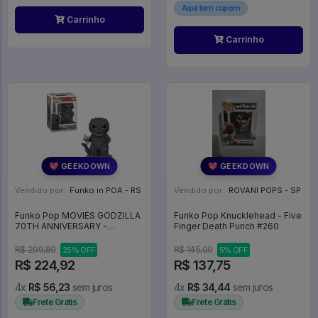
Aqui tem cupom
Carrinho
Carrinho
💖 GEEKDOWN
💖 GEEKDOWN
Vendido por:
Funko in POA - RS
Vendido por:
ROVANI POPS - SP
Funko Pop MOVIES GODZILLA
Funko Pop Knucklehead - Five
70TH ANNIVERSARY -
Finger Death Punch #260
GODZILLA (1954) 1662 -
Movies #1662
R$ 299,89
R$ 145,00
25% OFF
5% OFF
R$ 224,92
R$ 137,75
4x
R$ 56,23
sem juros
4x
R$ 34,44
sem juros
Frete Grátis
Frete Grátis