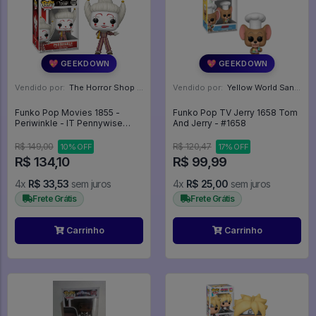
💖 GEEKDOWN
💖 GEEKDOWN
Vendido por:
The Horror Shop - Colecionáveis - MG
Vendido por:
Yellow World Santos - SP
Funko Pop Movies 1855 -
Funko Pop TV Jerry 1658 Tom
Periwinkle - IT Pennywise
And Jerry - #1658
#1855
R$ 149,00
R$ 120,47
10% OFF
17% OFF
R$ 134,10
R$ 99,99
4x
R$ 33,53
sem juros
4x
R$ 25,00
sem juros
Frete Grátis
Frete Grátis
Carrinho
Carrinho