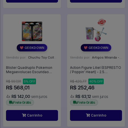
💖 GEEKDOWN
💖 GEEKDOWN
Vendido por:
Chuchu Toy Collection - SP
Vendido por:
Artigos Miranda - RJ
Blister Quadruplo Pokemon
Action Figure Liliel (ESPRESTO
Megaevolucao Escuridao
/ Poppin' Heart) - 2.5
Absoluta Cx12 - Pokemon TCG
Dimensional Seduction
#4
R$ 597,91
R$ 420,77
5% OFF
40% OFF
R$ 568,01
R$ 252,46
4x
R$ 142,00
sem juros
4x
R$ 63,12
sem juros
Frete Grátis
Frete Grátis
Carrinho
Carrinho