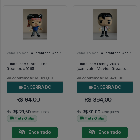
Vendido por:
Quarentena Geek Store - SP
Vendido por:
Quarentena Geek Store - SP
Funko Pop Sloth - The
Funko Pop Danny Zuko
Goonies #1065
(carnival) - Movies Grease
#555
Valor arremate: R$ 120,00
Valor arremate: R$ 470,00
ENCERRADO
ENCERRADO
R$ 94,00
R$ 364,00
4x
R$ 23,50
sem juros
4x
R$ 91,00
sem juros
Frete Grátis
Frete Grátis
Encerrado
Encerrado