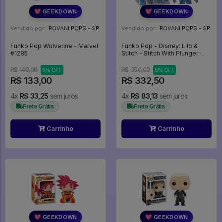
💖 GEEKDOWN
💖 GEEKDOWN
Vendido por:
ROVANI POPS - SP
Vendido por:
ROVANI POPS - SP
Funko Pop Wolverine - Marvel
Funko Pop - Disney: Lilo &
#1285
Stitch - Stitch With Plunger
1354 (EE) - Lilo And Stitch
#1354
R$ 140,00
R$ 350,00
5% OFF
5% OFF
R$ 133,00
R$ 332,50
4x
R$ 33,25
sem juros
4x
R$ 83,13
sem juros
Frete Grátis
Frete Grátis
Carrinho
Carrinho
💖 GEEKDOWN
💖 GEEKDOWN