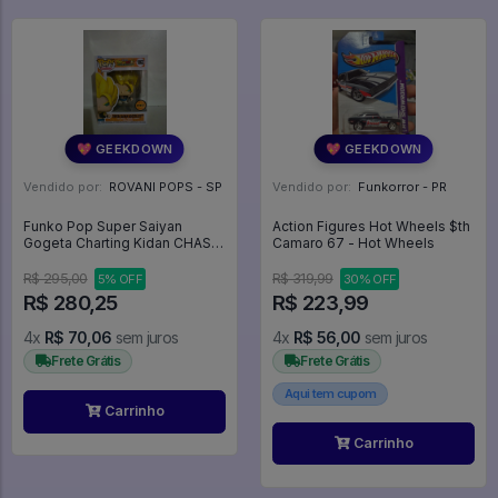
💖 GEEKDOWN
💖 GEEKDOWN
Vendido por:
ROVANI POPS - SP
Vendido por:
Funkorror - PR
Funko Pop Super Saiyan
Action Figures Hot Wheels $th
Gogeta Charting Kidan CHASE!
Camaro 67 - Hot Wheels
- Dragon Ball Super Broly
#1863
R$ 295,00
R$ 319,99
5% OFF
30% OFF
R$ 280,25
R$ 223,99
4x
R$ 70,06
sem juros
4x
R$ 56,00
sem juros
Frete Grátis
Frete Grátis
Aqui tem cupom
Carrinho
Carrinho