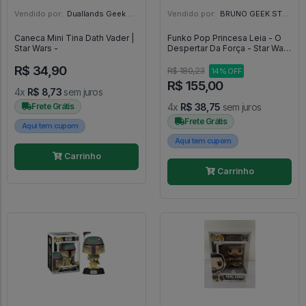
Vendido por:
Duallands Geek Store - RS
Vendido por:
BRUNO GEEK STORE - ES
Caneca Mini Tina Dath Vader |
Funko Pop Princesa Leia - O
Star Wars -
Despertar Da Força - Star Wars
- Star Wars #80
R$ 34,90
R$ 180,23
14% OFF
R$ 155,00
4x
R$ 8,73
sem juros
Frete Grátis
4x
R$ 38,75
sem juros
Frete Grátis
Aqui tem cupom
Aqui tem cupom
Carrinho
Carrinho