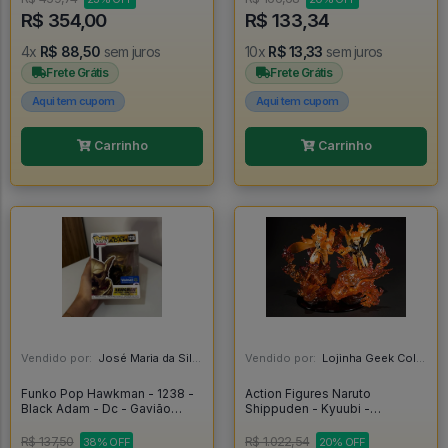
R$ 354,00
R$ 133,34
4x
R$ 88,50
sem juros
10x
R$ 13,33
sem juros
Frete Grátis
Frete Grátis
Aqui tem cupom
Aqui tem cupom
Carrinho
Carrinho
Vendido por:
José Maria da Silva Junior - AL
Vendido por:
Lojinha Geek Colecionáveis - DF
Funko Pop Hawkman - 1238 -
Action Figures Naruto
Black Adam - Dc - Gavião
Shippuden - Kyuubi -
Negro - Original - Black Adam
Namikaze Minato E Uzumaki
#1238
Naruto - Manto Da Kurama -
R$ 137,50
R$ 1.022,54
38% OFF
20% OFF