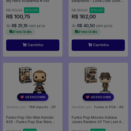
My Hero Academia #1145
Banpresto - Love Live! School
Idol Project
R$ 155,00
R$ 180,00
35% OFF
10% OFF
R$ 100,75
R$ 162,00
4x
R$ 25,19
sem juros
4x
R$ 40,50
sem juros
Frete Grátis
Frete Grátis
Carrinho
Carrinho
💖 GEEKDOWN
💖 GEEKDOWN
Vendido por:
YBR Imports - SP
Vendido por:
Funko in POA - RS
Funko Pop Obi-Wan Kenobi
Funko Pop Movies Indiana
629 - Funko Pop Star Wars
Jones Raiders Of The Lost Ark
#629
- Indiana Jones 1355 - Movies
#1355