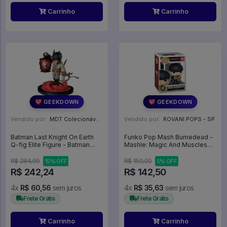
Carrinho
Carrinho
💖 GEEKDOWN
💖 GEEKDOWN
Vendido por:
MDT Colecionáveis - DF
Vendido por:
ROVANI POPS - SP
Batman Last Knight On Earth
Funko Pop Mash Burnedead -
Q-fig Elite Figure - Batman
Mashle: Magic And Muscles
Last Knight On Earth
#2183
R$ 284,99
R$ 150,00
15% OFF
5% OFF
R$ 242,24
R$ 142,50
4x
R$ 60,56
sem juros
4x
R$ 35,63
sem juros
Frete Grátis
Frete Grátis
Carrinho
Carrinho