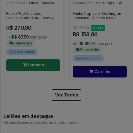
Vendido por:
Eliana Fonseca - SP
Vendido por:
Meus Pops - SP
Funko Pop Duchess -
Funko Pop Jack Skellington -
Exclusivo Amazon - Disney
Exclusive - Disney #1385
The Aristocats - #10 - FUNKO
R$ 270,00
POP #10
R$ 169,00
6% OFF
R$ 158,86
4x
R$ 67,50
sem juros
Frete Grátis
4x
R$ 39,72
sem juros
Frete Grátis
Aqui tem cupom
Aqui tem cupom
Carrinho
Carrinho
Ver Todos
Leilões em destaque
Dê seus lances e aproveite as oportunidades