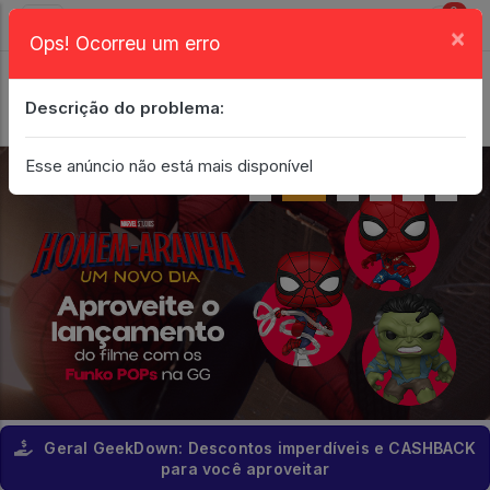
0
×
Ops! Ocorreu um erro
Login
| Entrar
Descrição do problema:
Minha Conta
Esse anúncio não está mais disponível
Geral GeekDown: Descontos imperdíveis e CASHBACK
para você aproveitar