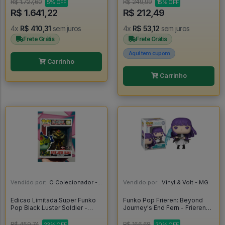
#1858 *RARO* - FUNKO POP
R$ 1.727,60
R$ 249,99
5% OFF
15% OFF
#1858
R$ 1.641,22
R$ 212,49
4x
R$ 410,31
sem juros
4x
R$ 53,12
sem juros
Frete Grátis
Frete Grátis
Aqui tem cupom
Carrinho
Carrinho
Vendido por:
O Colecionador - SP
Vendido por:
Vinyl & Volt - MG
Edicao Limitada Super Funko
Funko Pop Frieren: Beyond
Pop Black Luster Soldier -
Journey's End Fern - Frieren
Yugioh #1096
Beyond Journey's End #1987
R$ 459,74
R$ 166,68
23% OFF
20% OFF