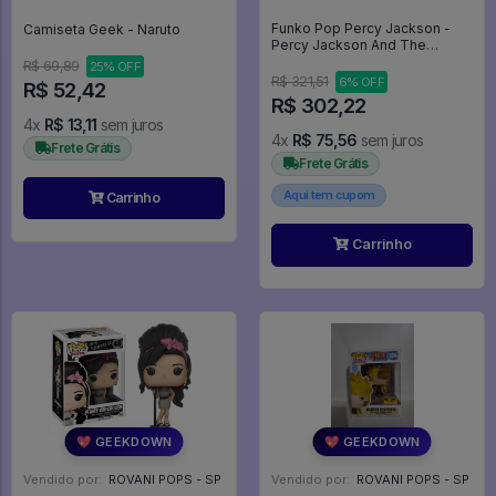
Funko Pop Percy Jackson -
Camiseta Geek - Naruto
Percy Jackson And The
Olympians #1465
R$ 69,89
25% OFF
R$ 321,51
6% OFF
R$ 52,42
R$ 302,22
4x
R$ 13,11
sem juros
4x
R$ 75,56
sem juros
Frete Grátis
Frete Grátis
Aqui tem cupom
Carrinho
Carrinho
💖 GEEKDOWN
💖 GEEKDOWN
Vendido por:
ROVANI POPS - SP
Vendido por:
ROVANI POPS - SP