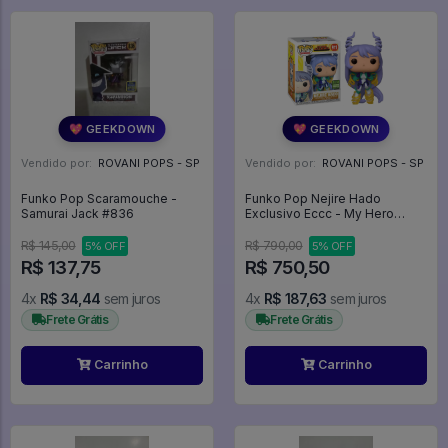
💖 GEEKDOWN
💖 GEEKDOWN
Vendido por:
ROVANI POPS - SP
Vendido por:
ROVANI POPS - SP
Funko Pop Scaramouche -
Funko Pop Nejire Hado
Samurai Jack #836
Exclusivo Eccc - My Hero
Academia #911
R$ 145,00
R$ 790,00
5% OFF
5% OFF
R$ 137,75
R$ 750,50
4x
R$ 34,44
sem juros
4x
R$ 187,63
sem juros
Frete Grátis
Frete Grátis
Carrinho
Carrinho