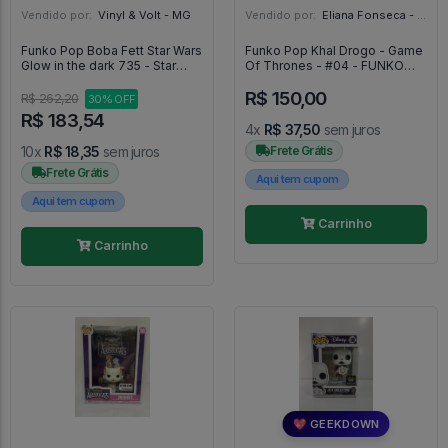
Vendido por:
Vinyl & Volt - MG
Vendido por:
Eliana Fonseca - SP
Funko Pop Boba Fett Star Wars
Funko Pop Khal Drogo - Game
Glow in the dark 735 - Star
Of Thrones - #04 - FUNKO
Wars #735
POP #04
R$ 150,00
R$ 262,20
30% OFF
R$ 183,54
4x
R$ 37,50
sem juros
10x
R$ 18,35
sem juros
Frete Grátis
Frete Grátis
Aqui tem cupom
Aqui tem cupom
Carrinho
Carrinho
💖 GEEKDOWN