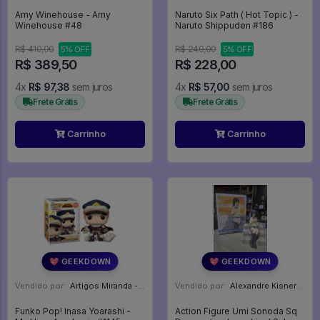
Amy Winehouse - Amy
Naruto Six Path ( Hot Topic ) -
Winehouse #48
Naruto Shippuden #186
R$ 410,00
R$ 240,00
5% OFF
5% OFF
R$ 389,50
R$ 228,00
4x
R$ 97,38
sem juros
4x
R$ 57,00
sem juros
Frete Grátis
Frete Grátis
Carrinho
Carrinho
💖 GEEKDOWN
💖 GEEKDOWN
Vendido por:
Artigos Miranda - RJ
Vendido por:
Alexandre Kisner - PR
Funko Pop! Inasa Yoarashi -
Action Figure Umi Sonoda Sq