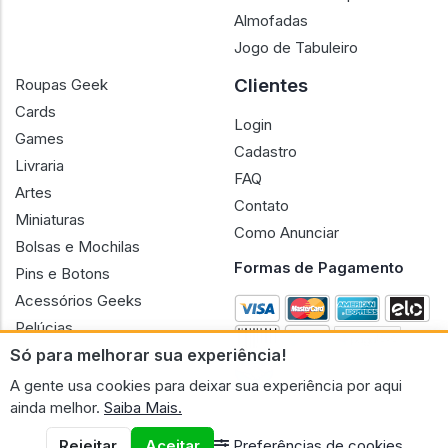
Almofadas
Jogo de Tabuleiro
Clientes
Roupas Geek
Cards
Login
Games
Cadastro
Livraria
FAQ
Artes
Contato
Miniaturas
Como Anunciar
Bolsas e Mochilas
Formas de Pagamento
Pins e Botons
Acessórios Geeks
Pelúcias
Só para melhorar sua experiência!
Bonecas
A gente usa cookies para deixar sua experiência por aqui
ainda melhor.
Saiba Mais.
Rejeitar
Aceitar
Preferências de cookies