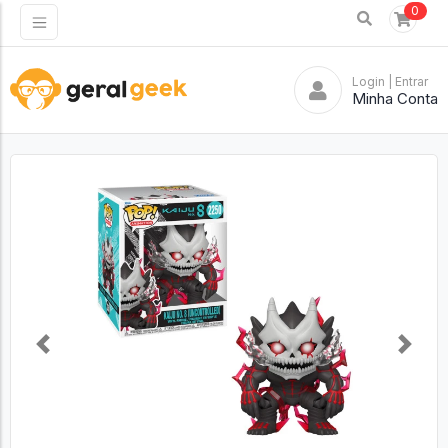
0
Login
| Entrar
Minha Conta
Previous
Next