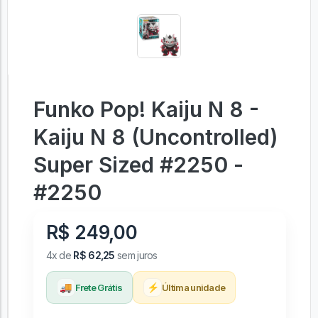
Funko Pop! Kaiju N 8 -
Kaiju N 8 (Uncontrolled)
Super Sized #2250 -
#2250
R$ 249,00
4x de
R$ 62,25
sem juros
🚚
⚡
Frete Grátis
Última unidade