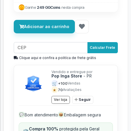
Ganhe
249 GGCoins
nesta compra
Adicionar ao carrinho
Calcular Frete
Clique aqui e confira a politíca de frete grátis
Vendido e entregue por
Pop Inga Store
- PR
🛒
+100
Vendas
★
70
Avaliações
Ver loja
Seguir
Bom atendimento
Embalagem segura
💬
📦
Compra 100%
protegida pela Geral