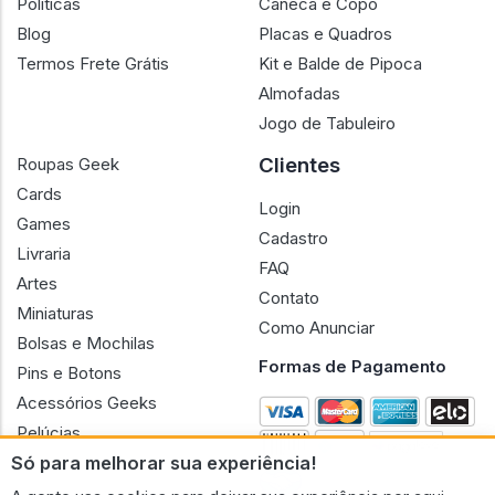
Políticas
Caneca e Copo
Blog
Placas e Quadros
Termos Frete Grátis
Kit e Balde de Pipoca
Almofadas
Jogo de Tabuleiro
Clientes
Roupas Geek
Cards
Login
Games
Cadastro
Livraria
FAQ
Artes
Contato
Miniaturas
Como Anunciar
Bolsas e Mochilas
Formas de Pagamento
Pins e Botons
Acessórios Geeks
Pelúcias
Só para melhorar sua experiência!
Bonecas