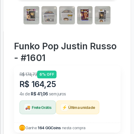
Funko Pop Justin Russo
- #1601
R$ 174,73
6% OFF
R$ 164,25
4x de
R$ 41,06
sem juros
🚚
⚡
Frete Grátis
Última unidade
Ganhe
164 GGCoins
nesta compra