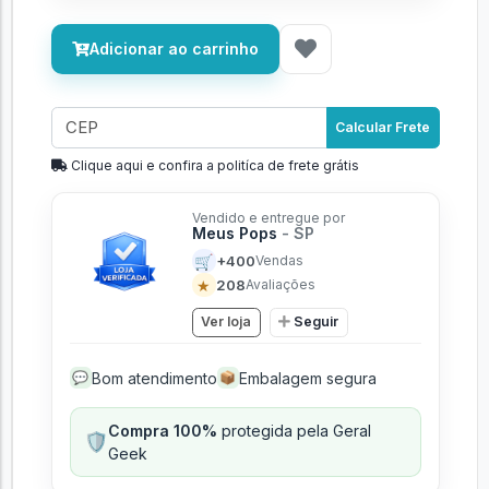
Adicionar ao carrinho
Calcular Frete
Clique aqui e confira a politíca de frete grátis
Vendido e entregue por
Meus Pops
- SP
🛒
+400
Vendas
★
208
Avaliações
Ver loja
Seguir
Bom atendimento
Embalagem segura
💬
📦
Compra 100%
protegida pela Geral
🛡️
Geek