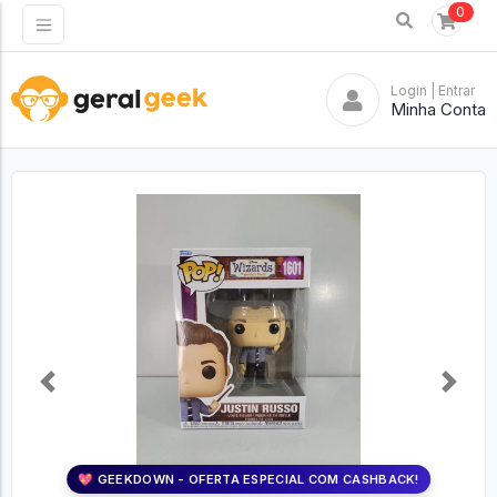
0
Login
| Entrar
Minha Conta
Previous
Next
💖 GEEKDOWN - OFERTA ESPECIAL COM CASHBACK!