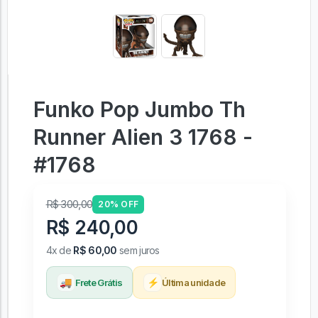
Funko Pop Jumbo Th
Runner Alien 3 1768 -
#1768
R$ 300,00
20% OFF
R$ 240,00
4x de
R$ 60,00
sem juros
🚚
⚡
Frete Grátis
Última unidade