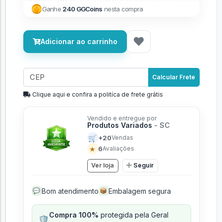
Ganhe
240 GGCoins
nesta compra
Adicionar ao carrinho
Calcular Frete
Clique aqui e confira a politíca de frete grátis
Vendido e entregue por
Produtos Variados
- SC
🛒
+20
Vendas
★
6
Avaliações
Ver loja
Seguir
Bom atendimento
Embalagem segura
💬
📦
Compra 100%
protegida pela Geral
🛡️