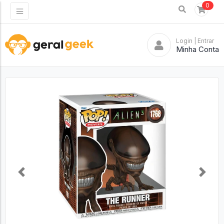
0
Login
| Entrar
Minha Conta
Previous
Next