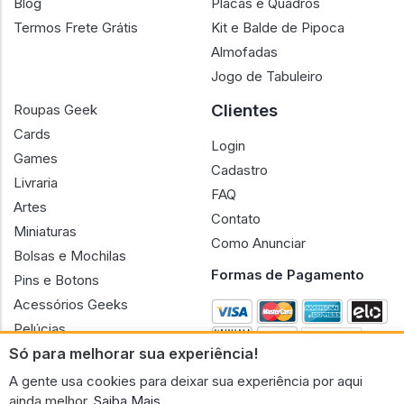
Blog
Placas e Quadros
Termos Frete Grátis
Kit e Balde de Pipoca
Almofadas
Jogo de Tabuleiro
Clientes
Roupas Geek
Cards
Login
Games
Cadastro
Livraria
FAQ
Artes
Contato
Miniaturas
Como Anunciar
Bolsas e Mochilas
Formas de Pagamento
Pins e Botons
Acessórios Geeks
Pelúcias
Só para melhorar sua experiência!
Bonecas
A gente usa cookies para deixar sua experiência por aqui
ainda melhor.
Saiba Mais.